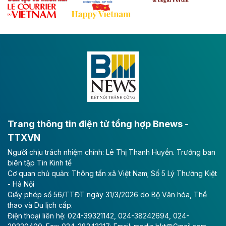
Đề xuất đầu tư 11.500 tỷ đồng xây dựng cao
tốc CT.11 qua Ninh Bình
Dự án đầu tư tuyến cao tốc CT.11, đoạn Liêm Tuyền -
Đông A dài khoảng 25,1 km được kỳ vọng sẽ tạo động
lực phát triển kinh tế - xã hội khu vực phía Nam đồng
bằng sông Hồng.
Theo baodautu.vn
ACV rót gần 40 ngàn tỷ đồng vào sân bay
Long Thành
Trang thông tin điện tử tổng hợp Bnews -
TTXVN
Tổng công ty Cảng hàng không Việt Nam - CTCP
Người chịu trách nhiệm chính: Lê Thị Thanh Huyền. Trưởng ban
(ACV) vừa lập kỷ lục mới về lợi nhuận trong quý
biên tập Tin Kinh tế
II/2026.
Cơ quan chủ quản: Thông tấn xã Việt Nam; Số 5 Lý Thường Kiệt
- Hà Nội
Theo baodautu.vn
Giấy phép số 56/TTĐT ngày 31/3/2026 do Bộ Văn hóa, Thể
Vinaconex lập đỉnh doanh thu
thao và Du lịch cấp.
Điện thoại liên hệ: 024-39321142, 024-38242694, 024-
Tổng CTCP Xuất nhập khẩu và Xây dựng Việt Nam