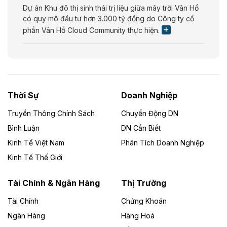
Dự án Khu đô thị sinh thái trị liệu giữa mây trời Vân Hồ
có quy mô đầu tư hơn 3.000 tỷ đồng do Công ty cổ
phần Vân Hồ Cloud Community thực hiện.
Theo vietnamfinance.vn
Năng lượng môi trường Bắc Giang đầu tư
nhà máy điện rác 1.866 tỷ đồng
Thời Sự
Doanh Nghiệp
Dự án Nhà máy xử lý rác và phát điện Bắc Giang do
Công ty TNHH Năng lượng môi trường Bắc Giang làm
Truyền Thông Chính Sách
Chuyển Động DN
chủ đầu tư, có tổng mức đầu tư 1.866 tỷ đồng.
Bình Luận
DN Cần Biết
Kinh Tế Việt Nam
Phân Tích Doanh Nghiệp
Theo vietnamfinance.vn
Đức Long Gia Lai mở rộng ‘hệ sinh thái’
Kinh Tế Thế Giới
năng lượng với loạt dự án nghìn tỷ ở Gia
Lai
Tài Chính & Ngân Hàng
Thị Trường
Tài Chính
Chứng Khoán
Bốn doanh nghiệp có sự góp vốn của Công ty Cổ
phần Tập đoàn Đức Long Gia Lai (HoSE: DLG) được
Ngân Hàng
Hàng Hoá
chấp thuận đầu tư 4 dự án điện gió và điện mặt trời tại