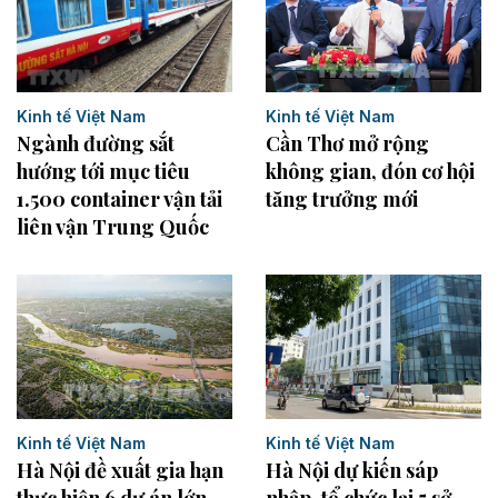
Kinh tế Việt Nam
Kinh tế Việt Nam
Cần Thơ mở rộng
Ngành đường sắt
không gian, đón cơ hội
hướng tới mục tiêu
tăng trưởng mới
1.500 container vận tải
liên vận Trung Quốc
Kinh tế Việt Nam
Kinh tế Việt Nam
Hà Nội đề xuất gia hạn
Hà Nội dự kiến sáp
thực hiện 6 dự án lớn
nhập, tổ chức lại 5 sở