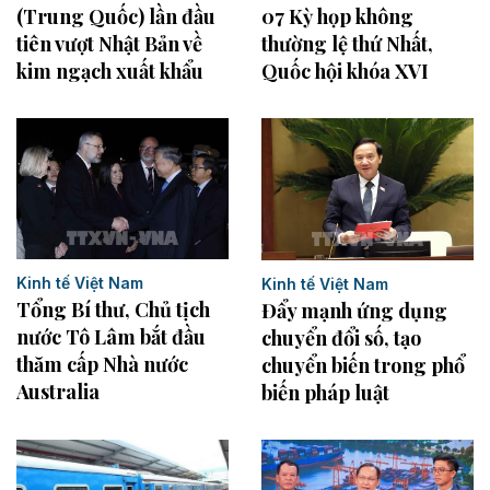
(Trung Quốc) lần đầu
07 Kỳ họp không
tiên vượt Nhật Bản về
thường lệ thứ Nhất,
kim ngạch xuất khẩu
Quốc hội khóa XVI
Kinh tế Việt Nam
Kinh tế Việt Nam
Tổng Bí thư, Chủ tịch
Đẩy mạnh ứng dụng
nước Tô Lâm bắt đầu
chuyển đổi số, tạo
thăm cấp Nhà nước
chuyển biến trong phổ
Australia
biến pháp luật