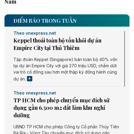
Nam
ĐIỂM BÁO TRONG TUẦN
Theo vnexpress.net
Keppel thoái toàn bộ vốn khỏi dự án
Empire City tại Thủ Thiêm
Tập đoàn Keppel (Singapore) bán toàn bộ 40% vốn
tại dự án Empire City với giá 270 triệu USD, chấm dứt
vai trò cổ đông sau hơn một thập kỷ đồng hành cùng
dự án.
Theo vnexpress.net
TP HCM cho phép chuyển mục đích sử
dụng gần 6.500 m2 đất làm khu nghỉ
dưỡng
UBND TP HCM cho phép Công ty Cổ phần Thủy Tiên
Bà Rịa - Vũng Tàu chuyển mục đích sử dụng gần