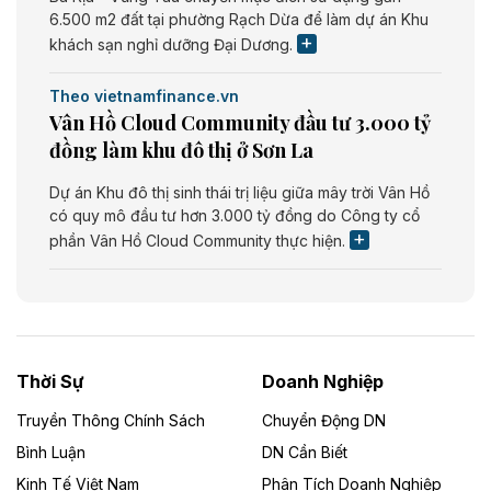
6.500 m2 đất tại phường Rạch Dừa để làm dự án Khu
khách sạn nghỉ dưỡng Đại Dương.
Theo vietnamfinance.vn
Vân Hồ Cloud Community đầu tư 3.000 tỷ
đồng làm khu đô thị ở Sơn La
Dự án Khu đô thị sinh thái trị liệu giữa mây trời Vân Hồ
có quy mô đầu tư hơn 3.000 tỷ đồng do Công ty cổ
phần Vân Hồ Cloud Community thực hiện.
Theo vietnamfinance.vn
Năng lượng môi trường Bắc Giang đầu tư
nhà máy điện rác 1.866 tỷ đồng
Thời Sự
Doanh Nghiệp
Dự án Nhà máy xử lý rác và phát điện Bắc Giang do
Công ty TNHH Năng lượng môi trường Bắc Giang làm
Truyền Thông Chính Sách
Chuyển Động DN
chủ đầu tư, có tổng mức đầu tư 1.866 tỷ đồng.
Bình Luận
DN Cần Biết
Kinh Tế Việt Nam
Phân Tích Doanh Nghiệp
Theo vietnamfinance.vn