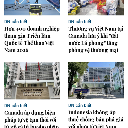
DN cần biết
DN cần biết
Hơn 400 doanh nghiệp
Thương vụ Việt Nam tại
tham gia Triển lãm
Canada lưu ý khi "đất
Quốc tế Thể thao Việt
nước Lá phong" tăng
Nam 2026
phòng vệ thương mại
DN cần biết
DN cần biết
Indonesia không áp
Canada áp dụng biện
thuế chống bán phá giá
pháp tự vệ tạm thời với
với nhựa từ Việt Nam
tủ gỗ và tủ lavabo nhập