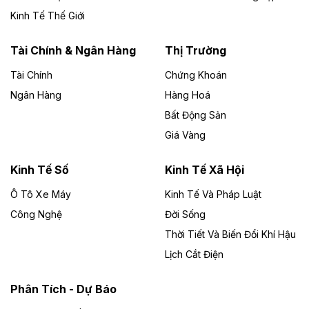
Đức Long Gia Lai mở rộng ‘hệ sinh thái’
Kinh Tế Thế Giới
năng lượng với loạt dự án nghìn tỷ ở Gia
Lai
Tài Chính & Ngân Hàng
Thị Trường
Tài Chính
Chứng Khoán
Bốn doanh nghiệp có sự góp vốn của Công ty Cổ
phần Tập đoàn Đức Long Gia Lai (HoSE: DLG) được
Ngân Hàng
Hàng Hoá
chấp thuận đầu tư 4 dự án điện gió và điện mặt trời tại
Bất Động Sản
Gia Lai với tổng vốn hơn 4.750 tỷ đồng.
Giá Vàng
Theo vnexpress.net
Đồng Nai cho thuê gần 59 ha đất làm khu
Kinh Tế Số
Kinh Tế Xã Hội
công nghiệp ở Long Thành
Ô Tô Xe Máy
Kinh Tế Và Pháp Luật
Công Nghệ
UBND TP Đồng Nai cho Công ty Amata thuê gần 59 ha
Đời Sống
đất để đầu tư khu công nghiệp công nghệ cao Long
Thời Tiết Và Biến Đổi Khí Hậu
Thành, thời hạn đến 2065.
Lịch Cắt Điện
Theo baodautu.vn
Phân Tích - Dự Báo
Đề xuất hỗ trợ 20.000 tỷ đồng làm cao tốc