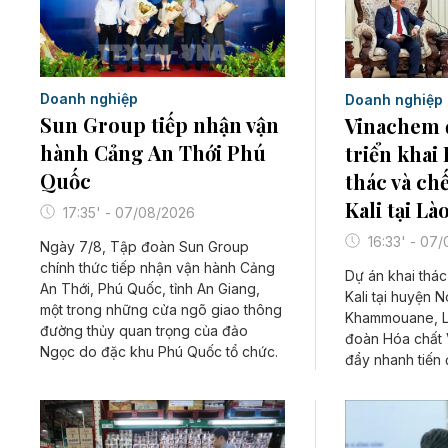
Doanh nghiệp
Doanh nghiệp
Sun Group tiếp nhận vận
Vinachem 
hành Cảng An Thới Phú
triển khai
Quốc
thác và ch
Kali tại Là
17:35' - 07/08/2026
16:33' - 07
Ngày 7/8, Tập đoàn Sun Group
chính thức tiếp nhận vận hành Cảng
Dự án khai thác
An Thới, Phú Quốc, tỉnh An Giang,
Kali tại huyện 
một trong những cửa ngõ giao thông
Khammouane, L
đường thủy quan trọng của đảo
đoàn Hóa chất 
Ngọc do đặc khu Phú Quốc tổ chức.
đẩy nhanh tiến đ