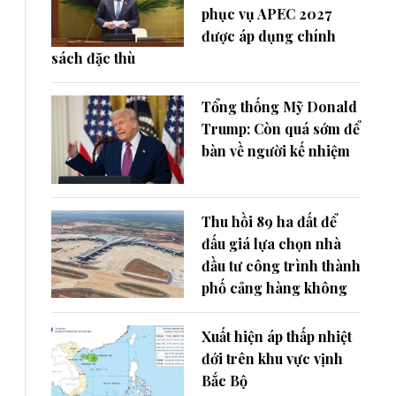
phục vụ APEC 2027
được áp dụng chính
sách đặc thù
Tổng thống Mỹ Donald
Trump: Còn quá sớm để
bàn về người kế nhiệm
Thu hồi 89 ha đất để
đấu giá lựa chọn nhà
đầu tư công trình thành
phố cảng hàng không
Xuất hiện áp thấp nhiệt
đới trên khu vực vịnh
Bắc Bộ