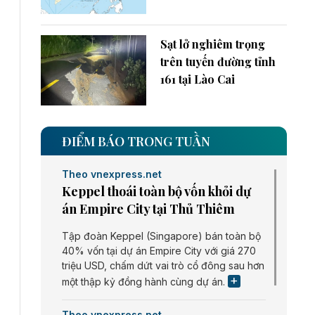
Sạt lở nghiêm trọng
trên tuyến đường tỉnh
161 tại Lào Cai
ĐIỂM BÁO TRONG TUẦN
Theo vnexpress.net
Keppel thoái toàn bộ vốn khỏi dự
án Empire City tại Thủ Thiêm
Tập đoàn Keppel (Singapore) bán toàn bộ
40% vốn tại dự án Empire City với giá 270
triệu USD, chấm dứt vai trò cổ đông sau hơn
một thập kỷ đồng hành cùng dự án.
Theo vnexpress.net