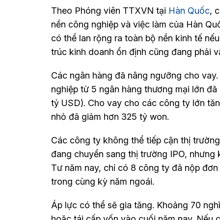
Theo Phóng viên TTXVN tại
Hàn Quốc
, 
nền công nghiệp và việc làm của Hàn Quốc
có thể lan rộng ra toàn bộ nền kinh tế n
trúc kinh doanh ổn định cũng đang phải v
Các ngân hàng đã nâng ngưỡng cho vay. C
nghiệp từ 5 ngân hàng thương mại lớn đã
tỷ USD). Cho vay cho các công ty lớn tă
nhỏ đã giảm hơn 325 tỷ won.
Các công ty không thể tiếp cận thị trườn
đang chuyển sang thị trường IPO, nhưng k
Tư năm nay, chỉ có 8 công ty đã nộp đơn 
trong cùng kỳ năm ngoái.
Áp lực có thể sẽ gia tăng. Khoảng 70 ngh
hoặc tái cấp vốn vào cuối năm nay. Nếu ch