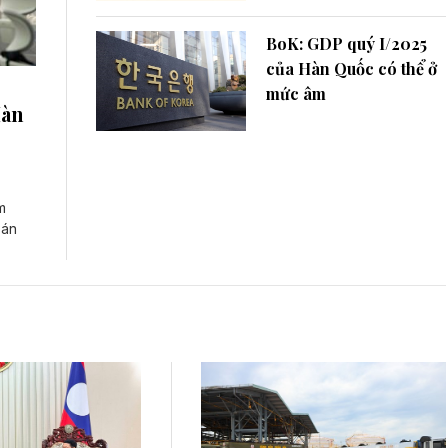
BoK: GDP quý I/2025
của Hàn Quốc có thể ở
mức âm
Hàn
m
bán