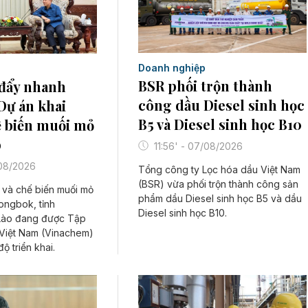
Doanh nghiệp
BSR phối trộn thành
đẩy nhanh
công dầu Diesel sinh học
 Dự án khai
B5 và Diesel sinh học B10
ế biến muối mỏ
o
11:56' - 07/08/2026
/08/2026
Tổng công ty Lọc hóa dầu Việt Nam
(BSR) vừa phối trộn thành công sản
 và chế biến muối mỏ
phẩm dầu Diesel sinh học B5 và dầu
Nongbok, tỉnh
Diesel sinh học B10.
ào đang được Tập
Việt Nam (Vinachem)
ộ triển khai.