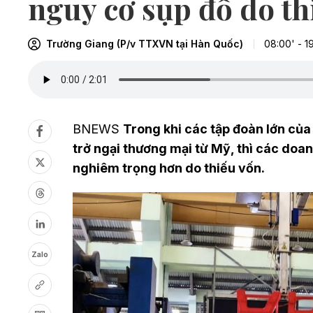
nguy cơ sụp đổ do th
Trường Giang (P/v TTXVN tại Hàn Quốc)
08:00' - 1
BNEWS
Trong khi các tập đoàn lớn củ
trở ngại thương mại từ Mỹ, thì các do
nghiêm trọng hơn do thiếu vốn.
Zalo