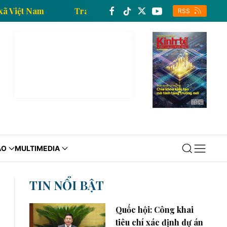
 Thông tấn xã Việt Nam
Trang thông tin kinh tế của
RSS
ÁO
MULTIMEDIA
TIN NỔI BẬT
Quốc hội: Công khai
tiêu chí xác định dự án