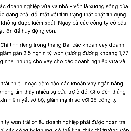
các doanh nghiệp vừa và nhỏ - vốn là xương sống của
 đang phải đối mặt với tình trạng thắt chặt tín dụng
ếu không được kiểm soát. Ngay cả các công ty có cấu
ật lộn để huy động vốn.
hỉ tính riêng trong tháng Ba, các khoản vay doanh
 giảm gần 2,5 nghìn tỷ won (tương đương khoảng 1,77
ng nhẹ, nhưng cho vay cho các doanh nghiệp vừa và
g trái phiếu hoặc đảm bảo các khoản vay ngân hàng
hông tìm thấy nhiều sự cứu trợ ở đó. Cho đến tháng
xin niêm yết sơ bộ, giảm mạnh so với 25 công ty
ìn tỷ won trái phiếu doanh nghiệp phải được hoàn trả
ỉ các công ty lớn mới có thể khai thác thị trường vốn,