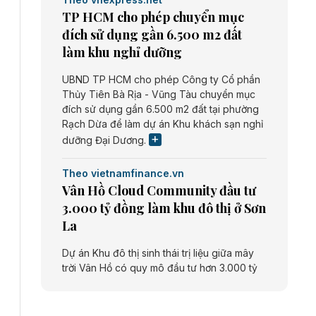
TP HCM cho phép chuyển mục
đích sử dụng gần 6.500 m2 đất
làm khu nghỉ dưỡng
UBND TP HCM cho phép Công ty Cổ phần
Thủy Tiên Bà Rịa - Vũng Tàu chuyển mục
đích sử dụng gần 6.500 m2 đất tại phường
Rạch Dừa để làm dự án Khu khách sạn nghỉ
dưỡng Đại Dương.
Theo vietnamfinance.vn
Vân Hồ Cloud Community đầu tư
3.000 tỷ đồng làm khu đô thị ở Sơn
La
Dự án Khu đô thị sinh thái trị liệu giữa mây
trời Vân Hồ có quy mô đầu tư hơn 3.000 tỷ
đồng do Công ty cổ phần Vân Hồ Cloud
Community thực hiện.