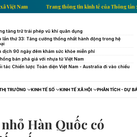
a Thông tấn xã Việt Nam
Trang thông tin kinh tế của
ng tàng trữ trái phép vũ khí quân dụng
o lần thứ 33: Tăng cường thống nhất hành động trong hệ
oại
n dịch 90 ngày đêm khám sức khỏe miễn phí
hống bán phá giá với nhựa từ Việt Nam
 tác Chiến lược Toàn diện Việt Nam - Australia đi vào chiều
THỊ TRƯỜNG
KINH TẾ SỐ
KINH TẾ XÃ HỘI
PHÂN TÍCH - DỰ B
 nhỏ Hàn Quốc có