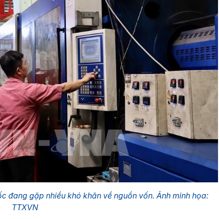
c đang gặp nhiều khó khăn về nguồn vốn. Ảnh minh họa:
TTXVN