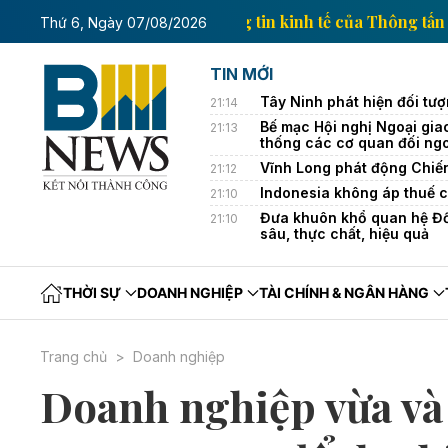
Trang thông tin kinh tế củ
Thứ 6, Ngày 07/08/2026
TIN MỚI
Tây Ninh phát hiện đối tượ
21:14
Bế mạc Hội nghị Ngoại gia
21:13
thống các cơ quan đối ng
Vĩnh Long phát động Chiế
21:12
Indonesia không áp thuế c
21:10
Đưa khuôn khổ quan hệ Đối
21:10
sâu, thực chất, hiệu quả
THỜI SỰ
DOANH NGHIỆP
TÀI CHÍNH & NGÂN HÀNG
Trang chủ
Doanh nghiệp
Doanh nghiệp vừa và