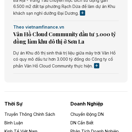
Bà Rịa - Vũng Tàu chuyển mục đích sử dụng gần
6.500 m2 đất tại phường Rạch Dừa để làm dự án Khu
khách sạn nghỉ dưỡng Đại Dương.
Theo vietnamfinance.vn
Vân Hồ Cloud Community đầu tư 3.000 tỷ
đồng làm khu đô thị ở Sơn La
Dự án Khu đô thị sinh thái trị liệu giữa mây trời Vân Hồ
có quy mô đầu tư hơn 3.000 tỷ đồng do Công ty cổ
phần Vân Hồ Cloud Community thực hiện.
Theo vietnamfinance.vn
Năng lượng môi trường Bắc Giang đầu tư
nhà máy điện rác 1.866 tỷ đồng
Thời Sự
Doanh Nghiệp
Dự án Nhà máy xử lý rác và phát điện Bắc Giang do
Công ty TNHH Năng lượng môi trường Bắc Giang làm
Truyền Thông Chính Sách
Chuyển Động DN
chủ đầu tư, có tổng mức đầu tư 1.866 tỷ đồng.
Bình Luận
DN Cần Biết
Kinh Tế Việt Nam
Phân Tích Doanh Nghiệp