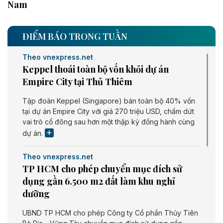
Nam
ĐIỂM BÁO TRONG TUẦN
Theo vnexpress.net
Keppel thoái toàn bộ vốn khỏi dự án
Empire City tại Thủ Thiêm
Tập đoàn Keppel (Singapore) bán toàn bộ 40% vốn
tại dự án Empire City với giá 270 triệu USD, chấm dứt
vai trò cổ đông sau hơn một thập kỷ đồng hành cùng
dự án.
Theo vnexpress.net
TP HCM cho phép chuyển mục đích sử
dụng gần 6.500 m2 đất làm khu nghỉ
dưỡng
UBND TP HCM cho phép Công ty Cổ phần Thủy Tiên