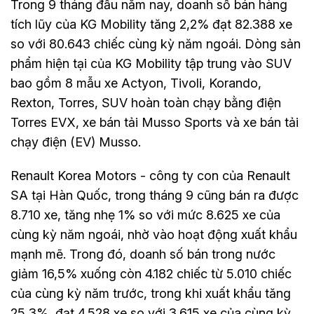
Trong 9 tháng đầu năm nay, doanh số bán hàng
tích lũy của KG Mobility tăng 2,2% đạt 82.388 xe
so với 80.643 chiếc cùng kỳ năm ngoái. Dòng sản
phẩm hiện tại của KG Mobility tập trung vào SUV
bao gồm 8 mẫu xe Actyon, Tivoli, Korando,
Rexton, Torres, SUV hoàn toàn chạy bằng điện
Torres EVX, xe bán tải Musso Sports và xe bán tải
chạy điện (EV) Musso.
Renault Korea Motors - công ty con của Renault
SA tại Hàn Quốc, trong tháng 9 cũng bán ra được
8.710 xe, tăng nhẹ 1% so với mức 8.625 xe của
cùng kỳ năm ngoái, nhờ vào hoạt động xuất khẩu
mạnh mẽ. Trong đó, doanh số bán trong nước
giảm 16,5% xuống còn 4.182 chiếc từ 5.010 chiếc
của cùng kỳ năm trước, trong khi xuất khẩu tăng
25,3%, đạt 4.528 xe so với 3.615 xe của cùng kỳ.