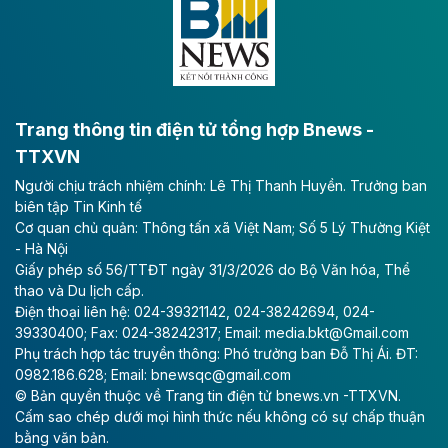
lực phát triển kinh tế - xã hội khu vực phía Nam đồng
bằng sông Hồng.
Theo baodautu.vn
ACV rót gần 40 ngàn tỷ đồng vào sân bay
Long Thành
Trang thông tin điện tử tổng hợp Bnews -
TTXVN
Tổng công ty Cảng hàng không Việt Nam - CTCP
Người chịu trách nhiệm chính: Lê Thị Thanh Huyền. Trưởng ban
(ACV) vừa lập kỷ lục mới về lợi nhuận trong quý
biên tập Tin Kinh tế
II/2026.
Cơ quan chủ quản: Thông tấn xã Việt Nam; Số 5 Lý Thường Kiệt
- Hà Nội
Theo baodautu.vn
Giấy phép số 56/TTĐT ngày 31/3/2026 do Bộ Văn hóa, Thể
Vinaconex lập đỉnh doanh thu
thao và Du lịch cấp.
Điện thoại liên hệ: 024-39321142, 024-38242694, 024-
Tổng CTCP Xuất nhập khẩu và Xây dựng Việt Nam
39330400; Fax: 024-38242317; Email: media.bkt@Gmail.com
(Vinaconex) đã khép lại nửa đầu năm với doanh thu
Phụ trách hợp tác truyền thông: Phó trưởng ban Đỗ Thị Ái. ĐT:
thuần gần 7.268 tỷ đồng, tăng 4% so với cùng kỳ và
0982.186.628; Email: bnewsqc@gmail.com
cũng là mức cao nhất lịch sử hoạt động của doanh
© Bản quyền thuộc về Trang tin điện tử bnews.vn -TTXVN.
nghiệp.
Cấm sao chép dưới mọi hình thức nếu không có sự chấp thuận
bằng văn bản.