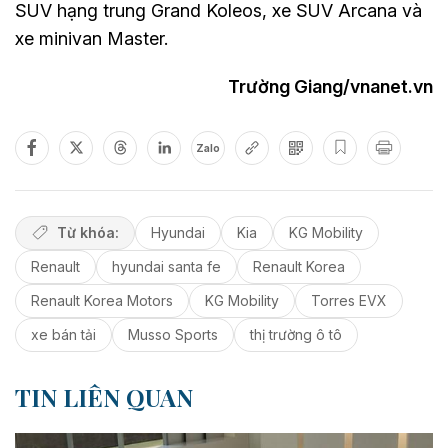
SUV hạng trung Grand Koleos, xe SUV Arcana và
xe minivan Master.
Trường Giang/vnanet.vn
Zalo
Từ khóa:
Hyundai
Kia
KG Mobility
Renault
hyundai santa fe
Renault Korea
Renault Korea Motors
KG Mobility
Torres EVX
xe bán tải
Musso Sports
thị trường ô tô
TIN LIÊN QUAN