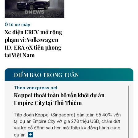
Ô tô xe máy
Xe điện EREV mở rộng
phạm vi: Volkswagen
ID. ERA 9X tiên phong
tại Việt Nam
ĐIỂM BÁO TRONG TUẦN
Theo vnexpress.net
Keppel thoái toàn bộ vốn khỏi dự án
Empire City tại Thủ Thiêm
Tập đoàn Keppel (Singapore) bán toàn bộ 40% vốn
tại dự án Empire City với giá 270 triệu USD, chấm dứt
vai trò cổ đông sau hơn một thập kỷ đồng hành cùng
dự án.