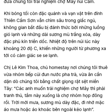
đưa chúng tôi trải nghiệm chợ Mây núi Cấm.
Khi bóng tối còn đặc quánh và vạn vật trên đỉnh
Thiên Cấm Sơn vẫn chìm sâu trong giấc ngủ,
không gian bắt đầu bị đánh thức bởi những luồng
gió lạnh và những dải sương mù trắng xóa, dày
đặc phủ kín triền dốc. Nhiệt độ trên núi lúc này
khoảng 20 độ C, khiến những người từ phương xa
tới có cảm giác se se lạnh.
Chị Lê Kim Thoa, chủ homestay nơi chúng tôi thuê
vừa nhóm bếp củi đun nước pha trà, vừa ân cần
dặn dò chúng tôi bằng chất giọng rặt sệt miền
Tây: “Các anh muốn trải nghiệm chợ Mây thì phải
tranh thủ, tầm này xuống là chợ nhóm họp đông
rồi. Trời mới mưa, sương mù dày đặc, đi nhớ mặc
áo mưa hoặc áo khoác bên ngoài kẻo lạnh”.