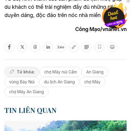
du khách có thể trải nghiệm đầy đủ những nét
duyên dáng, độc đáo trên nóc nhà miền Tây.
Công Mạo/vnanet.vn
Zalo
Từ khóa:
chợ Mây núi Cấm
An Giang
vùng Bảy Núi
du lịch An Giang
chợ Mây
chợ Mây An Giang
TIN LIÊN QUAN