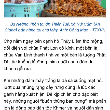
Bà Neàng Phôn tại ấp Thiên Tuế, xã Núi Cấm (An
Giang) bán hàng tại chợ Mây. Ảnh: Công Mạo - TTXVN
Chợ nằm ngay bên cạnh hồ Thủy Liêm thơ mộng,
đối diện với chùa Phật Lớn cổ kính, một bên là
chùa Vạn Linh thanh tịnh và một bên là tượng Phật
Di Lặc khổng lồ đang mỉm cười chào đón du
khách gần xa.
Khi những đám mây trắng la đà sà xuống mặt hồ,
lướt qua những rặng cây rừng cũng là lúc các
gánh hàng xuất hiện. Để kịp phiên chợ đặc biệt
này, những người “buôn thúng bán bưng”, mà phần
lớn là đồng bào dân tộc Khmer và người dân sinh