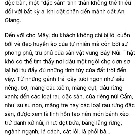
độc bản, một “đặc sản” tinh thần không thể thiếu
đối với bất kỳ ai khi đặt chân đến mảnh đất An
Giang.
Đến với chợ Mây, du khách không chỉ bị lôi cuốn
bởi vẻ đẹp huyền ảo của tự nhiên mà còn bởi sự
phong phú, trù phú của sản vật vùng Bảy Núi. Thật
khó có thể tìm thấy nơi đâu một ngôi chợ đơn sơ
lại hội tụ đầy đủ những tinh túy của đất trời đến
vậy. Từ những gánh trái cây tươi ngon như sầu
riêng, bơ, mãng cầu xiêm, măng cụt, dâu rừng
xanh; đến các loại rau đặc sản, của riêng núi Cấm,
như: su su non, măng tre hay các loại rau rừng đặc
sản, được xem là linh hồn tạo nên món bánh xèo
trứ danh xứ núi, như: đọt bứa, bằng lăng rừng,
ngành ngạnh, lá cách, cát lồi, lá phổi bà...