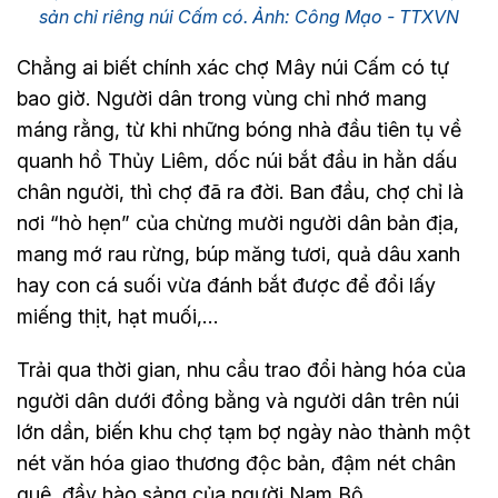
sản chỉ riêng núi Cấm có. Ảnh: Công Mạo - TTXVN
Chẳng ai biết chính xác chợ Mây núi Cấm có tự
bao giờ. Người dân trong vùng chỉ nhớ mang
máng rằng, từ khi những bóng nhà đầu tiên tụ về
quanh hồ Thủy Liêm, dốc núi bắt đầu in hằn dấu
chân người, thì chợ đã ra đời. Ban đầu, chợ chỉ là
nơi “hò hẹn” của chừng mười người dân bản địa,
mang mớ rau rừng, búp măng tươi, quả dâu xanh
hay con cá suối vừa đánh bắt được để đổi lấy
miếng thịt, hạt muối,…
Trải qua thời gian, nhu cầu trao đổi hàng hóa của
người dân dưới đồng bằng và người dân trên núi
lớn dần, biến khu chợ tạm bợ ngày nào thành một
nét văn hóa giao thương độc bản, đậm nét chân
quê, đầy hào sảng của người Nam Bộ.