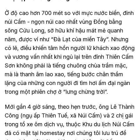
Ở độ cao hơn 700 mét so với mực nước biển, đỉnh
núi Cẩm - ngọn núi cao nhất vùng Đồng bằng
sông Cửu Long, sở hữu khí hậu mát mẻ quanh
năm, được ví như “Đà Lạt của miền Tây”. Nhưng
có lẽ, điều khiến tâm hồn người lữ khách xao động
và vương vấn nhất khi ngủ lại trên đỉnh Thiên Cấm
Sơn không phải là tiếng chuông chùa trầm mặc,
mà là thanh âm lao xao, tiếng bước chân thầm
lặng của những con người đi tìm hơi ấm đại ngàn
trong một phiên chợ ở “lưng chừng trời”.
Mới gần 4 giờ sáng, theo hẹn trước, ông Lê Thành
Công (ngụ ấp Thiên Tuế, xã Núi Cấm) và 2 chị gái
trong tổ xe ôm dịch vụ, thuộc Khu du lịch Núi Cấm
đã có mặt tại homestay nơi chúng tôi lưu trú để