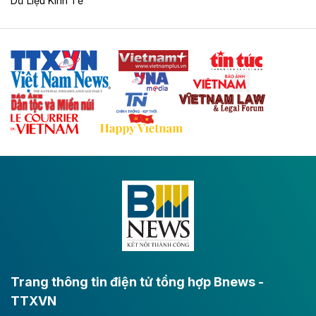
Dữ Liệu Kinh Tế
Theo vnexpress.net
Hòa Phát dự kiến rót thêm 20.000 tỷ đồng
vào dự án ray đường sắt tại Dung Quất
Hòa Phát muốn chi thêm 20.000 tỷ đồng để mở rộng
dự án sản xuất ray đường sắt và thép đặc biệt tại khu
kinh tế Dung Quất.
Theo vnexpress.net
Keppel thoái toàn bộ vốn khỏi dự án
Empire City tại Thủ Thiêm
Tập đoàn Keppel (Singapore) bán toàn bộ 40% vốn
tại dự án Empire City với giá 270 triệu USD, chấm dứt
vai trò cổ đông sau hơn một thập kỷ đồng hành cùng
dự án.
Trang thông tin điện tử tổng hợp Bnews -
TTXVN
Theo vnexpress.net