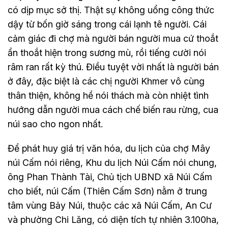
có dịp mục sở thị. Thật sự không uổng công thức
dậy từ bốn giờ sáng trong cái lạnh tê người. Cái
cảm giác đi chợ mà người bán người mua cứ thoắt
ẩn thoắt hiện trong sương mù, rồi tiếng cười nói
râm ran rất kỳ thú. Điều tuyệt vời nhất là người bán
ở đây, đặc biệt là các chị người Khmer vô cùng
thân thiện, không hề nói thách mà còn nhiệt tình
hướng dẫn người mua cách chế biến rau rừng, cua
núi sao cho ngon nhất.
Để phát huy giá trị văn hóa, du lịch của chợ Mây
núi Cấm nói riêng, Khu du lịch Núi Cấm nói chung,
ông Phan Thành Tài, Chủ tịch UBND xã Núi Cấm
cho biết, núi Cấm (Thiên Cấm Sơn) nằm ở trung
tâm vùng Bảy Núi, thuộc các xã Núi Cấm, An Cư
và phường Chi Lăng, có diện tích tự nhiên 3.100ha,