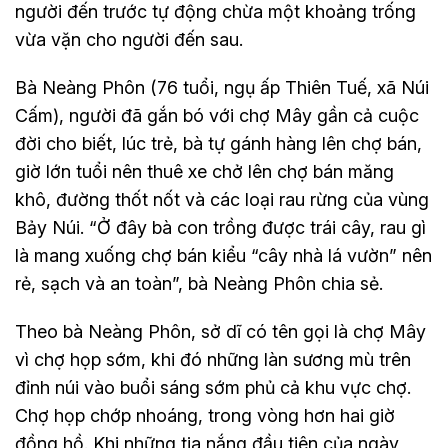
người đến trước tự động chừa một khoảng trống
vừa vặn cho người đến sau.
Bà Neàng Phôn (76 tuổi, ngụ ấp Thiên Tuế, xã Núi
Cấm), người đã gắn bó với chợ Mây gần cả cuộc
đời cho biết, lúc trẻ, bà tự gánh hàng lên chợ bán,
giờ lớn tuổi nên thuê xe chở lên chợ bán măng
khô, đường thốt nốt và các loại rau rừng của vùng
Bảy Núi. “Ở đây bà con trồng được trái cây, rau gì
là mang xuống chợ bán kiểu “cây nhà lá vườn” nên
rẻ, sạch và an toàn”, bà Neàng Phôn chia sẻ.
Theo bà Neàng Phôn, sở dĩ có tên gọi là chợ Mây
vì chợ họp sớm, khi đó những làn sương mù trên
đỉnh núi vào buổi sáng sớm phủ cả khu vực chợ.
Chợ họp chớp nhoáng, trong vòng hơn hai giờ
đồng hồ. Khi những tia nắng đầu tiên của ngày