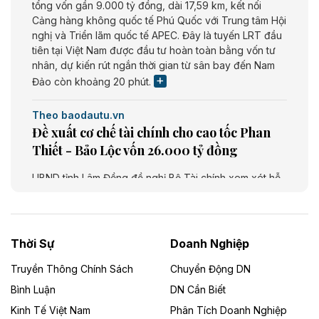
tổng vốn gần 9.000 tỷ đồng, dài 17,59 km, kết nối
Cảng hàng không quốc tế Phú Quốc với Trung tâm Hội
nghị và Triển lãm quốc tế APEC. Đây là tuyến LRT đầu
tiên tại Việt Nam được đầu tư hoàn toàn bằng vốn tư
nhân, dự kiến rút ngắn thời gian từ sân bay đến Nam
Đảo còn khoảng 20 phút.
Theo baodautu.vn
Đề xuất cơ chế tài chính cho cao tốc Phan
Thiết - Bảo Lộc vốn 26.000 tỷ đồng
UBND tỉnh Lâm Đồng đề nghị Bộ Tài chính xem xét hỗ
trợ khoảng 10.000 tỷ đồng từ ngân sách Trung ương
giai đoạn 2026 - 2030 để đầu tư cao tốc Phan Thiết -
Bảo Lộc, thuộc tuyến Phan Thiết - Bảo Lộc - Gia Nghĩa
- Bu Prăng. Dự án dài khoảng 73,49 km, tổng mức đầu
Thời Sự
Doanh Nghiệp
tư dự kiến 26.000 tỷ đồng.
Truyền Thông Chính Sách
Chuyển Động DN
Theo baodautu.vn
Bình Luận
DN Cần Biết
Cà Mau chấp thuận chủ trương đầu tư Dự
Kinh Tế Việt Nam
Phân Tích Doanh Nghiệp