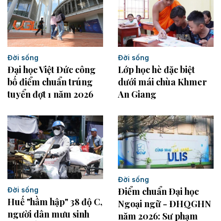
Đời sống
Đời sống
Đại học Việt Đức công
Lớp học hè đặc biệt
bố điểm chuẩn trúng
dưới mái chùa Khmer
tuyển đợt 1 năm 2026
An Giang
Đời sống
Đời sống
Điểm chuẩn Đại học
Huế "hầm hập" 38 độ C,
Ngoại ngữ - ĐHQGHN
người dân mưu sinh
năm 2026: Sư phạm