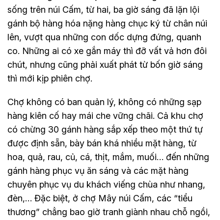
sống trên núi Cấm, từ hai, ba giờ sáng đã lặn lội
gánh bộ hàng hóa nặng hàng chục ký từ chân núi
lên, vượt qua những con dốc dựng đứng, quanh
co. Những ai có xe gắn máy thì đỡ vất vả hơn đôi
chút, nhưng cũng phải xuất phát từ bốn giờ sáng
thì mới kịp phiên chợ.
Chợ không có ban quản lý, không có những sạp
hàng kiên cố hay mái che vững chãi. Cả khu chợ
có chừng 30 gánh hàng sắp xếp theo một thứ tự
được định sẵn, bày bán khá nhiều mặt hàng, từ
hoa, quả, rau, củ, cá, thịt, mắm, muối… đến những
gánh hàng phục vụ ăn sáng và các mặt hàng
chuyên phục vụ du khách viếng chùa như nhang,
đèn,… Đặc biệt, ở chợ Mây núi Cấm, các “tiểu
thương” chẳng bao giờ tranh giành nhau chỗ ngồi,