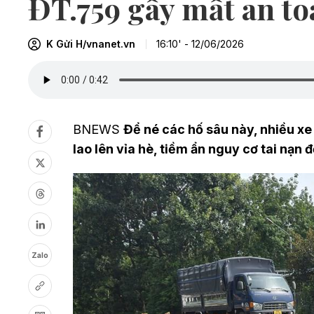
ĐT.759 gây mất an to
K Gửi H/vnanet.vn
16:10' - 12/06/2026
BNEWS
Để né các hố sâu này, nhiều xe
lao lên vỉa hè, tiềm ẩn nguy cơ tai nạn 
Zalo