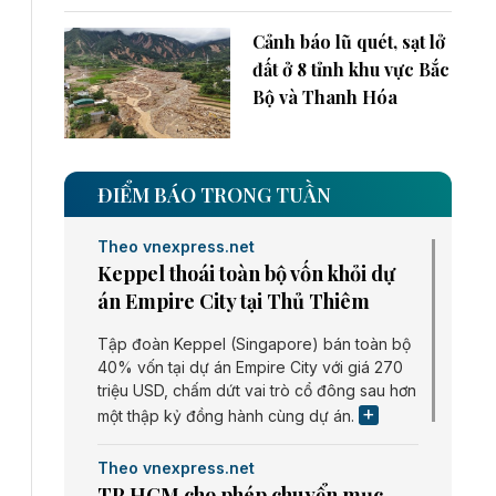
Cảnh báo lũ quét, sạt lở
đất ở 8 tỉnh khu vực Bắc
Bộ và Thanh Hóa
ĐIỂM BÁO TRONG TUẦN
Theo vnexpress.net
Keppel thoái toàn bộ vốn khỏi dự
án Empire City tại Thủ Thiêm
Tập đoàn Keppel (Singapore) bán toàn bộ
40% vốn tại dự án Empire City với giá 270
triệu USD, chấm dứt vai trò cổ đông sau hơn
một thập kỷ đồng hành cùng dự án.
Theo vnexpress.net
TP HCM cho phép chuyển mục