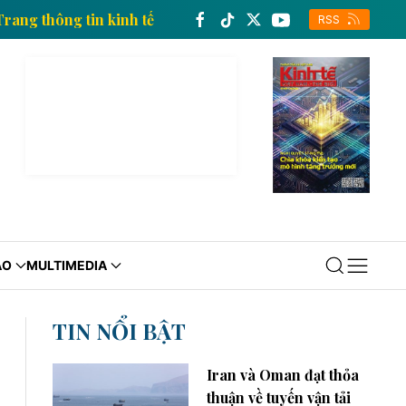
ệt Nam
Trang thông tin kinh tế của Thông tấn xã Việ
RSS
ÁO
MULTIMEDIA
TIN NỔI BẬT
Iran và Oman đạt thỏa
thuận về tuyến vận tải