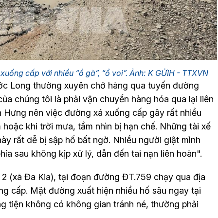
 xuống cấp với nhiều “ổ gà”, “ổ voi”. Ảnh: K GỬIH - TTXVN
c Long thường xuyên chở hàng qua tuyến đường
của chúng tôi là phải vận chuyển hàng hóa qua lại liên
ện Hưng nên việc đường xá xuống cấp gây rất nhiều
hoặc khi trời mưa, tầm nhìn bị hạn chế. Những tài xế
ày rất dễ bị sập hố bất ngờ. Nhiều người giật mình
ía sau không kịp xử lý, dẫn đến tai nạn liên hoàn".
 (xã Đa Kia), tại đoạn đường ĐT.759 chạy qua địa
ng cấp. Mặt đường xuất hiện nhiều hố sâu ngay tại
g tiện không có không gian tránh né, thường phải