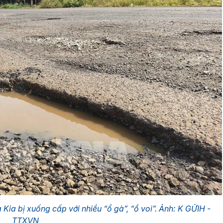
Kia bị xuống cấp với nhiều “ổ gà”, “ổ voi”. Ảnh: K GỬIH -
TTXVN