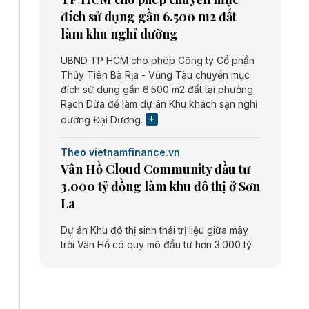
đích sử dụng gần 6.500 m2 đất
làm khu nghỉ dưỡng
UBND TP HCM cho phép Công ty Cổ phần
Thủy Tiên Bà Rịa - Vũng Tàu chuyển mục
đích sử dụng gần 6.500 m2 đất tại phường
Rạch Dừa để làm dự án Khu khách sạn nghỉ
dưỡng Đại Dương.
Theo vietnamfinance.vn
Vân Hồ Cloud Community đầu tư
3.000 tỷ đồng làm khu đô thị ở Sơn
La
Dự án Khu đô thị sinh thái trị liệu giữa mây
trời Vân Hồ có quy mô đầu tư hơn 3.000 tỷ
đồng do Công ty cổ phần Vân Hồ Cloud
Community thực hiện.
Theo vietnamfinance.vn