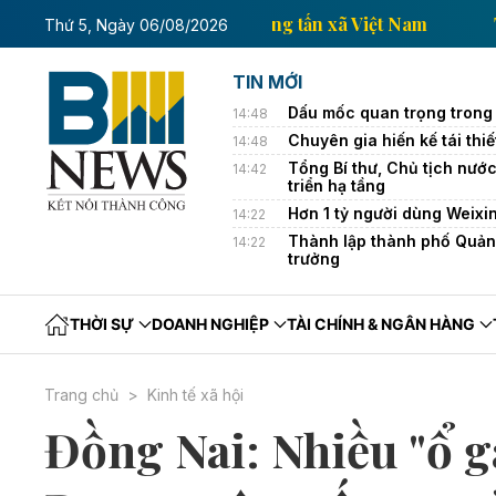
Trang thông tin kinh tế của Thông tấn xã Vi
Thứ 5, Ngày 06/08/2026
TIN MỚI
Dấu mốc quan trọng trong 
14:48
Chuyên gia hiến kế tái thi
14:48
Tổng Bí thư, Chủ tịch nướ
14:42
triển hạ tầng
Hơn 1 tỷ người dùng Weixin
14:22
Thành lập thành phố Quảng
14:22
trưởng
THỜI SỰ
DOANH NGHIỆP
TÀI CHÍNH & NGÂN HÀNG
Trang chủ
Kinh tế xã hội
Đồng Nai: Nhiều "ổ gà