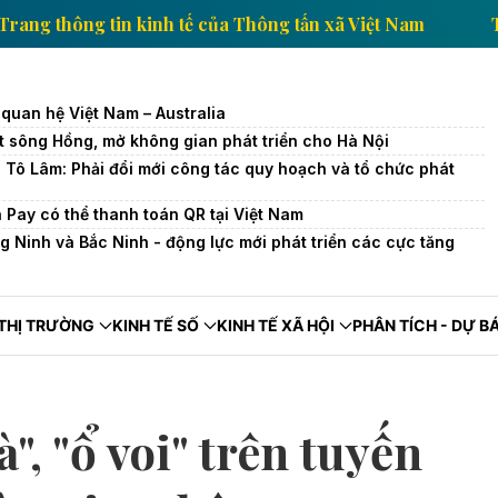
ệt Nam
Trang thông tin kinh tế của Thông tấn xã Vi
quan hệ Việt Nam – Australia
ết sông Hồng, mở không gian phát triển cho Hà Nội
c Tô Lâm: Phải đổi mới công tác quy hoạch và tổ chức phát
 Pay có thể thanh toán QR tại Việt Nam
 Ninh và Bắc Ninh - động lực mới phát triển các cực tăng
THỊ TRƯỜNG
KINH TẾ SỐ
KINH TẾ XÃ HỘI
PHÂN TÍCH - DỰ B
", "ổ voi" trên tuyến