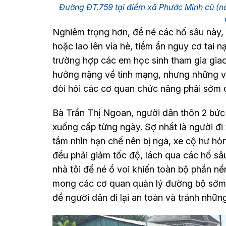
Đường ĐT.759 tại điểm xã Phước Minh cũ (nay
Nghiêm trọng hơn, để né các hố sâu này,
hoặc lao lên vỉa hè, tiềm ẩn nguy cơ tai 
trường hợp các em học sinh tham gia giao
hưởng nặng về tính mạng, nhưng những vụ 
đòi hỏi các cơ quan chức năng phải sớm 
Bà Trần Thị Ngoan, người dân thôn 2 bức
xuống cấp từng ngày. Sợ nhất là người đi
tầm nhìn hạn chế nên bị ngã, xe cộ hư hỏn
đều phải giảm tốc độ, lách qua các hố sâu
nhà tôi để né ổ voi khiến toàn bộ phần nền 
mong các cơ quan quản lý đường bộ sớm v
để người dân đi lại an toàn và tránh những