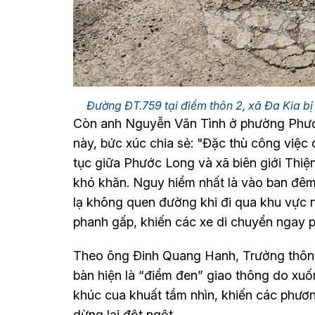
Đường ĐT.759 tại điểm thôn 2, xã Đa Kia bị
Còn anh Nguyễn Văn Tình ở phường Phướ
này, bức xúc chia sẻ: "Đặc thù công việc 
tục giữa Phước Long và xã biên giới Thi
khó khăn. Nguy hiểm nhất là vào ban đêm 
lạ không quen đường khi đi qua khu vực n
phanh gấp, khiến các xe di chuyển ngay ph
Theo ông Đinh Quang Hanh, Trưởng thôn 2
bàn hiện là “điểm đen” giao thông do xuố
khúc cua khuất tầm nhìn, khiến các phươn
dừng lại đột ngột.