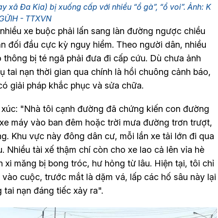
 xã Đa Kia) bị xuống cấp với nhiều “ổ gà”, “ổ voi”. Ảnh: K
GỬIH - TTXVN
 nhiều xe buộc phải lấn sang làn đường ngược chiều
nạn đối đầu cực kỳ nguy hiểm. Theo người dân, nhiều
 thông bị té ngã phải đưa đi cấp cứu. Dù chưa ảnh
tai nạn thời gian qua chính là hồi chuông cảnh báo,
có giải pháp khắc phục và sửa chữa.
 xúc: "Nhà tôi cạnh đường đã chứng kiến con đường
 xe máy vào ban đêm hoặc trời mưa đường trơn trượt,
g. Khu vực này đông dân cư, mỗi lần xe tải lớn đi qua
. Nhiều tài xế thậm chí còn cho xe lao cả lên vỉa hè
xi măng bị bong tróc, hư hỏng từ lâu. Hiện tại, tôi chỉ
ào cuộc, trước mắt là dặm vá, lấp các hố sâu này lại
 tai nạn đáng tiếc xảy ra".