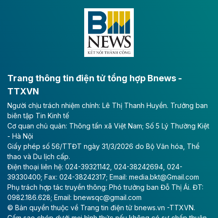
Keppel thoái toàn bộ vốn khỏi dự án
Empire City tại Thủ Thiêm
Tập đoàn Keppel (Singapore) bán toàn bộ 40% vốn
tại dự án Empire City với giá 270 triệu USD, chấm dứt
vai trò cổ đông sau hơn một thập kỷ đồng hành cùng
dự án.
Trang thông tin điện tử tổng hợp Bnews -
TTXVN
Theo vnexpress.net
Người chịu trách nhiệm chính: Lê Thị Thanh Huyền. Trưởng ban
TP HCM cho phép chuyển mục đích sử
biên tập Tin Kinh tế
dụng gần 6.500 m2 đất làm khu nghỉ
Cơ quan chủ quản: Thông tấn xã Việt Nam; Số 5 Lý Thường Kiệt
dưỡng
- Hà Nội
Giấy phép số 56/TTĐT ngày 31/3/2026 do Bộ Văn hóa, Thể
UBND TP HCM cho phép Công ty Cổ phần Thủy Tiên
thao và Du lịch cấp.
Bà Rịa - Vũng Tàu chuyển mục đích sử dụng gần
Điện thoại liên hệ: 024-39321142, 024-38242694, 024-
6.500 m2 đất tại phường Rạch Dừa để làm dự án Khu
39330400; Fax: 024-38242317; Email: media.bkt@Gmail.com
khách sạn nghỉ dưỡng Đại Dương.
Phụ trách hợp tác truyền thông: Phó trưởng ban Đỗ Thị Ái. ĐT:
0982.186.628; Email: bnewsqc@gmail.com
Theo vietnamfinance.vn
© Bản quyền thuộc về Trang tin điện tử bnews.vn -TTXVN.
Cấm sao chép dưới mọi hình thức nếu không có sự chấp thuận