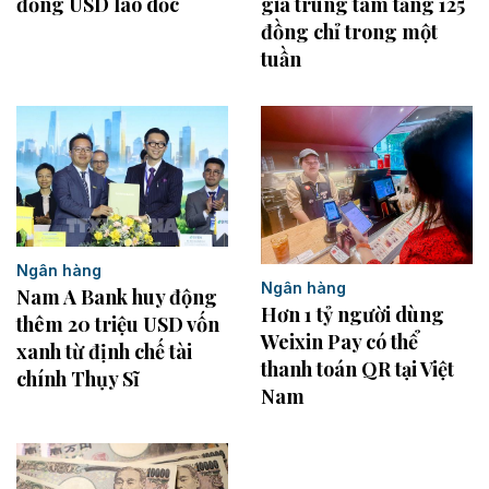
đồng USD lao dốc
giá trung tâm tăng 125
đồng chỉ trong một
tuần
Ngân hàng
Ngân hàng
Nam A Bank huy động
Hơn 1 tỷ người dùng
thêm 20 triệu USD vốn
Weixin Pay có thể
xanh từ định chế tài
thanh toán QR tại Việt
chính Thụy Sĩ
Nam