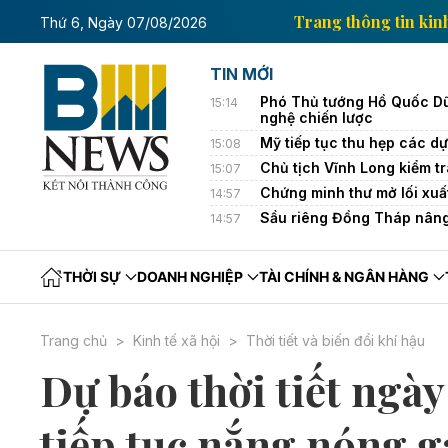
ông tin kinh tế của Thông tấn xã Việt Nam
Trang th
Thứ 6, Ngày 07/08/2026
TIN MỚI
Phó Thủ tướng Hồ Quốc Dũn
15:14
nghệ chiến lược
Mỹ tiếp tục thu hẹp các dự
15:08
Chủ tịch Vĩnh Long kiểm tr
15:07
Chứng minh thư mở lối xuấ
14:57
Sầu riêng Đồng Tháp nâng
14:57
THỜI SỰ
DOANH NGHIỆP
TÀI CHÍNH & NGÂN HÀNG
Trang chủ
Kinh tế xã hội
Thời tiết và biến đổi khí hậu
Dự báo thời tiết ngày
tiếp tục nắng nóng 