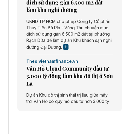
đích sử dụng gần 6.500 m2 đất
làm khu nghỉ dưỡng
UBND TP HCM cho phép Công ty Cổ phần
Thủy Tiên Bà Rịa - Vũng Tàu chuyển mục
đích sử dụng gần 6.500 m2 đất tại phường
Rạch Dừa để làm dự án Khu khách sạn nghỉ
dưỡng Đại Dương.
Theo vietnamfinance.vn
Vân Hồ Cloud Community đầu tư
3.000 tỷ đồng làm khu đô thị ở Sơn
La
Dự án Khu đô thị sinh thái trị liệu giữa mây
trời Vân Hồ có quy mô đầu tư hơn 3.000 tỷ
đồng do Công ty cổ phần Vân Hồ Cloud
Community thực hiện.
Theo vietnamfinance.vn