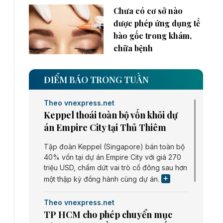
Chưa có cơ sở nào
được phép ứng dụng tế
bào gốc trong khám,
chữa bệnh
ĐIỂM BÁO TRONG TUẦN
Theo vnexpress.net
Keppel thoái toàn bộ vốn khỏi dự
án Empire City tại Thủ Thiêm
Tập đoàn Keppel (Singapore) bán toàn bộ
40% vốn tại dự án Empire City với giá 270
triệu USD, chấm dứt vai trò cổ đông sau hơn
một thập kỷ đồng hành cùng dự án.
Theo vnexpress.net
TP HCM cho phép chuyển mục