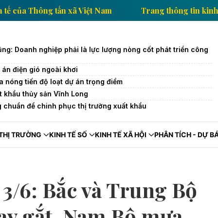
ông tin kinh tế của Thông tấn xã Việt Nam
Trang thô
g: Doanh nghiệp phải là lực lượng nòng cốt phát triển công
 án điện gió ngoài khơi
a nóng tiến độ loạt dự án trọng điểm
t khẩu thủy sản Vĩnh Long
 chuẩn để chinh phục thị trường xuất khẩu
THỊ TRƯỜNG
KINH TẾ SỐ
KINH TẾ XÃ HỘI
PHÂN TÍCH - DỰ B
 3/6: Bắc và Trung Bộ
gay gắt, Nam Bộ mưa