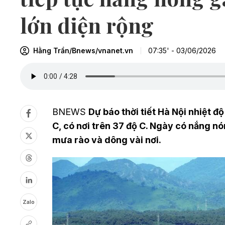
lớn diện rộng
Hằng Trần/Bnews/vnanet.vn
07:35' - 03/06/2026
BNEWS
Dự báo thời tiết Hà Nội nhiệt đ
C, có nơi trên 37 độ C. Ngày có nắng nó
mưa rào và dông vài nơi.
Zalo