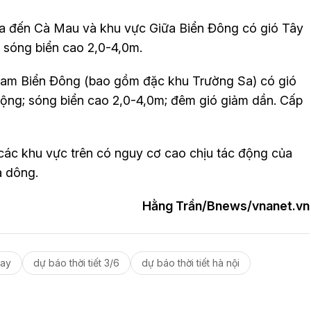
a đến Cà Mau và khu vực Giữa Biển Đông có gió Tây
 sóng biển cao 2,0-4,0m.
Nam Biển Đông (bao gồm đặc khu Trường Sa) có gió
động; sóng biển cao 2,0-4,0m; đêm gió giảm dần. Cấp
các khu vực trên có nguy cơ cao chịu tác động của
a dông.
Hằng Trần/Bnews/vnanet.vn
nay
dự báo thời tiết 3/6
dự báo thời tiết hà nội