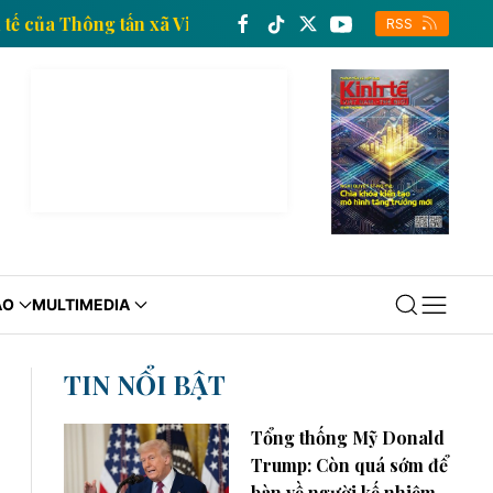
ng tin kinh tế của Thông tấn xã Việt Nam
Trang thô
RSS
ÁO
MULTIMEDIA
TIN NỔI BẬT
Tổng thống Mỹ Donald
Trump: Còn quá sớm để
bàn về người kế nhiệm