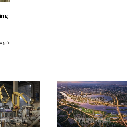
âng
c giải