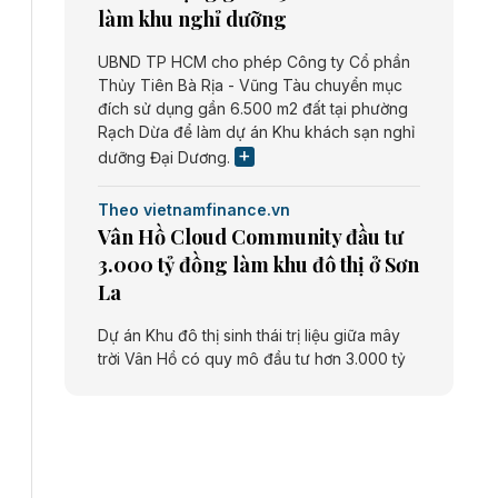
làm khu nghỉ dưỡng
UBND TP HCM cho phép Công ty Cổ phần
Thủy Tiên Bà Rịa - Vũng Tàu chuyển mục
đích sử dụng gần 6.500 m2 đất tại phường
Rạch Dừa để làm dự án Khu khách sạn nghỉ
dưỡng Đại Dương.
Theo vietnamfinance.vn
Vân Hồ Cloud Community đầu tư
3.000 tỷ đồng làm khu đô thị ở Sơn
La
Dự án Khu đô thị sinh thái trị liệu giữa mây
trời Vân Hồ có quy mô đầu tư hơn 3.000 tỷ
đồng do Công ty cổ phần Vân Hồ Cloud
Community thực hiện.
Theo vietnamfinance.vn
Năng lượng môi trường Bắc Giang