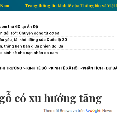
 tấn xã Việt Nam
Trang thông tin kinh tế của Thông 
oom thứ 60 tại Ấn Độ
n đổi số": Chuyển động từ cơ sở
u yếu, tái khởi động sửa Quốc lộ 30
ần, trắng bên bán giữa phiên đỏ lửa
ao sinh kế cho nạn nhân da cam
THỊ TRƯỜNG
KINH TẾ SỐ
KINH TẾ XÃ HỘI
PHÂN TÍCH - DỰ B
 gỗ có xu hướng tăng