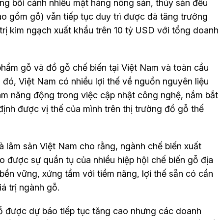
g bối cảnh nhiều mặt hàng nông sản, thủy sản đều
ao gồm gỗ) vẫn tiếp tục duy trì được đà tăng trưởng
 trị kim ngạch xuất khẩu trên 10 tỷ USD với tổng doanh
 phẩm gỗ và đồ gỗ chế biến tại Việt Nam và toàn cầu
 đó, Việt Nam có nhiều lợi thế về nguồn nguyên liệu
am năng động trong việc cập nhật công nghệ, nắm bắt
ịnh được vị thế của mình trên thị trường đồ gỗ thế
à lâm sản Việt Nam cho rằng, ngành chế biến xuất
ạo được sự quần tụ của nhiều hiệp hội chế biến gỗ địa
bền vững, xứng tầm với tiềm năng, lợi thế sẵn có cần
á trị ngành gỗ.
gỗ được dự báo tiếp tục tăng cao nhưng các doanh