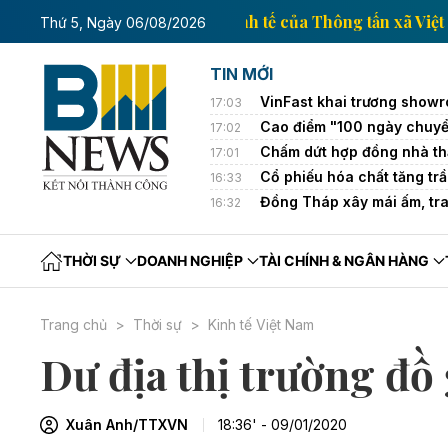
Trang thông tin kinh tế của Thông
Thứ 5, Ngày 06/08/2026
TIN MỚI
VinFast khai trương showr
17:03
Cao điểm "100 ngày chuyể
17:02
Chấm dứt hợp đồng nhà thầ
17:01
Cổ phiếu hóa chất tăng tr
16:33
Đồng Tháp xây mái ấm, tr
16:32
THỜI SỰ
DOANH NGHIỆP
TÀI CHÍNH & NGÂN HÀNG
Trang chủ
Thời sự
Kinh tế Việt Nam
Dư địa thị trường đồ
Xuân Anh/TTXVN
18:36' - 09/01/2020