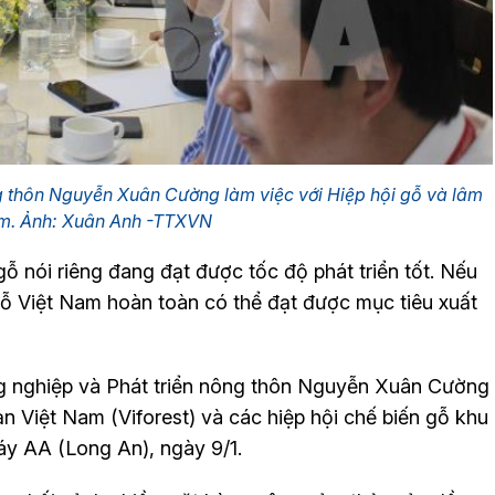
g thôn Nguyễn Xuân Cường làm việc với Hiệp hội gỗ và lâm
am. Ảnh: Xuân Anh -TTXVN
ỗ nói riêng đang đạt được tốc độ phát triển tốt. Nếu
gỗ Việt Nam hoàn toàn có thể đạt được mục tiêu xuất
g nghiệp và Phát triển nông thôn Nguyễn Xuân Cường
ản Việt Nam (Viforest) và các hiệp hội chế biến gỗ khu
y AA (Long An), ngày 9/1.