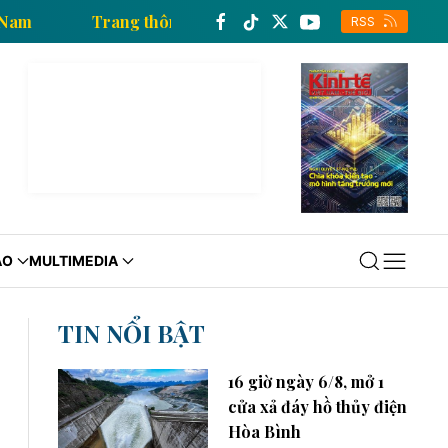
tấn xã Việt Nam
Trang thông tin kinh tế của Thông 
RSS
ÁO
MULTIMEDIA
TIN NỔI BẬT
16 giờ ngày 6/8, mở 1
cửa xả đáy hồ thủy điện
Hòa Bình