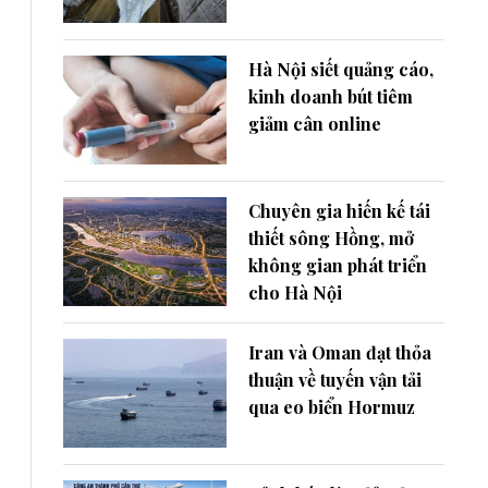
Hà Nội siết quảng cáo,
kinh doanh bút tiêm
giảm cân online
Chuyên gia hiến kế tái
thiết sông Hồng, mở
không gian phát triển
cho Hà Nội
Iran và Oman đạt thỏa
thuận về tuyến vận tải
qua eo biển Hormuz