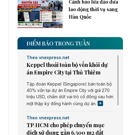
Cảnh báo lừa đảo đưa
lao động thời vụ sang
Hàn Quốc
ĐIỂM BÁO TRONG TUẦN
Theo vnexpress.net
Keppel thoái toàn bộ vốn khỏi dự
án Empire City tại Thủ Thiêm
Tập đoàn Keppel (Singapore) bán toàn bộ
40% vốn tại dự án Empire City với giá 270
triệu USD, chấm dứt vai trò cổ đông sau hơn
một thập kỷ đồng hành cùng dự án.
Theo vnexpress.net
TP HCM cho phép chuyển mục
đích sử dụng gần 6.500 m2 đất