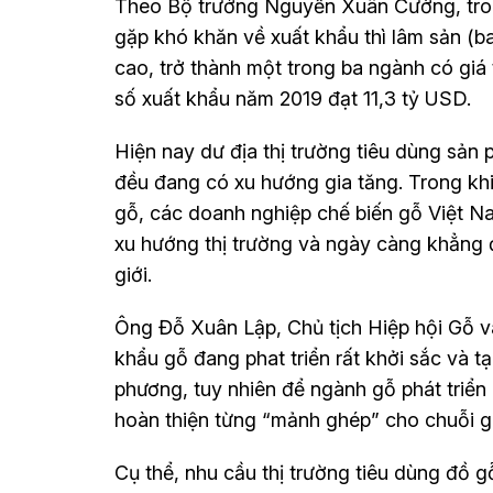
Theo Bộ trưởng Nguyễn Xuân Cường, tron
gặp khó khăn về xuất khẩu thì lâm sản (b
cao, trở thành một trong ba ngành có giá
số xuất khẩu năm 2019 đạt 11,3 tỷ USD.
Hiện nay dư địa thị trường tiêu dùng sản
đều đang có xu hướng gia tăng. Trong khi
gỗ, các doanh nghiệp chế biến gỗ Việt N
xu hướng thị trường và ngày càng khẳng đ
giới.
Ông Đỗ Xuân Lập, Chủ tịch Hiệp hội Gỗ v
khẩu gỗ đang phat triển rất khởi sắc và t
phương, tuy nhiên để ngành gỗ phát triển 
hoàn thiện từng “mảnh ghép” cho chuỗi gi
Cụ thể, nhu cầu thị trường tiêu dùng đồ 