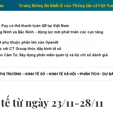
 Việt Nam
Trang thông tin kinh tế của Thông tấn xã
 Pay có thể thanh toán QR tại Việt Nam
 Ninh và Bắc Ninh - động lực mới phát triển các cực tăng
t phụ thuộc phần lớn vào OpenAI
c với CT Group thúc đẩy kinh tế số
ần Cẩm Tú: Xây dựng phần mềm quản lý và bộ chỉ số đánh giá
ả
THỊ TRƯỜNG
KINH TẾ SỐ
KINH TẾ XÃ HỘI
PHÂN TÍCH - DỰ B
tế từ ngày 23/11-28/11