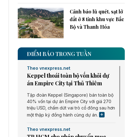
Cảnh báo lũ quét, sạt lở
đất ở 8 tỉnh khu vực Bắc
Bộ và Thanh Hóa
ĐIỂM BÁO TRONG TUẦN
Theo vnexpress.net
Keppel thoái toàn bộ vốn khỏi dự
án Empire City tại Thủ Thiêm
Tập đoàn Keppel (Singapore) bán toàn bộ
40% vốn tại dự án Empire City với giá 270
triệu USD, chấm dứt vai trò cổ đông sau hơn
một thập kỷ đồng hành cùng dự án.
Theo vnexpress.net
TP HCM cho phép chuyển mục