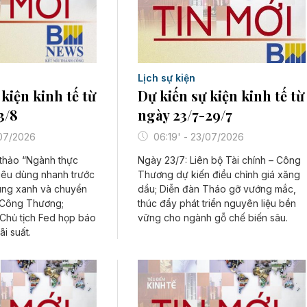
Lịch sự kiện
Dự kiến sự kiện kinh tế từ
kiện kinh tế từ
ngày 23/7-29/7
3/8
06:19' - 23/07/2026
/07/2026
Ngày 23/7: Liên bộ Tài chính – Công
 thảo “Ngành thực
Thương dự kiến điều chỉnh giá xăng
iêu dùng nhanh trước
dầu; Diễn đàn Tháo gỡ vướng mắc,
dùng xanh và chuyển
thúc đẩy phát triển nguyên liệu bền
 Công Thương;
vững cho ngành gỗ chế biến sâu.
hủ tịch Fed họp báo
ãi suất.