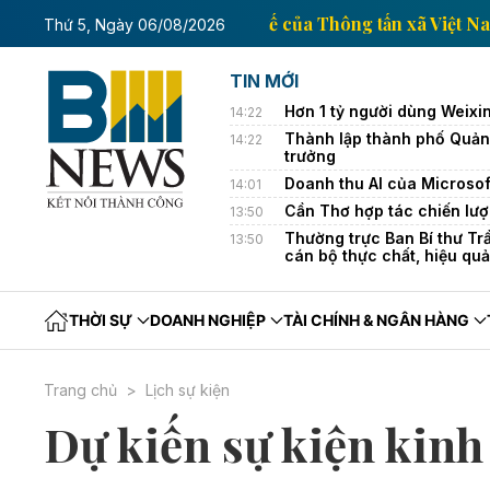
Trang thông tin kinh tế của Thông tấn xã
Thứ 5, Ngày 06/08/2026
TIN MỚI
Hơn 1 tỷ người dùng Weixin
14:22
Thành lập thành phố Quảng
14:22
trưởng
Doanh thu AI của Microsof
14:01
Cần Thơ hợp tác chiến lượ
13:50
Thường trực Ban Bí thư Tr
13:50
cán bộ thực chất, hiệu qu
THỜI SỰ
DOANH NGHIỆP
TÀI CHÍNH & NGÂN HÀNG
Trang chủ
Lịch sự kiện
Dự kiến sự kiện kinh 