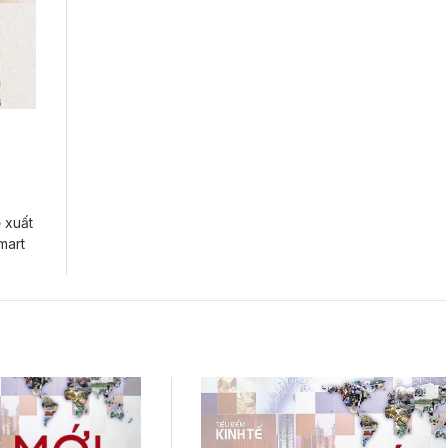
 xuất
mart