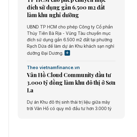
đích sử dụng gần 6.500 m2 đất
làm khu nghỉ dưỡng
UBND TP HCM cho phép Công ty Cổ phần
Thủy Tiên Bà Rịa - Vũng Tàu chuyển mục
đích sử dụng gần 6.500 m2 đất tại phường
Rạch Dừa để làm dự án Khu khách sạn nghỉ
dưỡng Đại Dương.
Theo vietnamfinance.vn
Vân Hồ Cloud Community đầu tư
3.000 tỷ đồng làm khu đô thị ở Sơn
La
Dự án Khu đô thị sinh thái trị liệu giữa mây
trời Vân Hồ có quy mô đầu tư hơn 3.000 tỷ
đồng do Công ty cổ phần Vân Hồ Cloud
Community thực hiện.
Theo vietnamfinance.vn