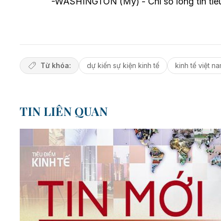
-WASHINGTON (Mỹ) - Chỉ số lòng tin tiê
Từ khóa:
dự kiến sự kiện kinh tế
kinh tế việt n
TIN LIÊN QUAN