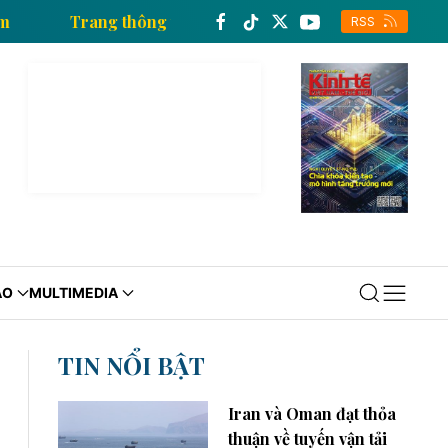
 Việt Nam
Trang thông tin kinh tế của Thông tấn xã 
RSS
ÁO
MULTIMEDIA
TIN NỔI BẬT
Iran và Oman đạt thỏa
thuận về tuyến vận tải