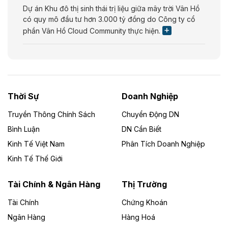
Dự án Khu đô thị sinh thái trị liệu giữa mây trời Vân Hồ
có quy mô đầu tư hơn 3.000 tỷ đồng do Công ty cổ
phần Vân Hồ Cloud Community thực hiện.
Theo vietnamfinance.vn
Năng lượng môi trường Bắc Giang đầu tư
nhà máy điện rác 1.866 tỷ đồng
Thời Sự
Doanh Nghiệp
Dự án Nhà máy xử lý rác và phát điện Bắc Giang do
Công ty TNHH Năng lượng môi trường Bắc Giang làm
Truyền Thông Chính Sách
Chuyển Động DN
chủ đầu tư, có tổng mức đầu tư 1.866 tỷ đồng.
Bình Luận
DN Cần Biết
Kinh Tế Việt Nam
Phân Tích Doanh Nghiệp
Theo vietnamfinance.vn
Đức Long Gia Lai mở rộng ‘hệ sinh thái’
Kinh Tế Thế Giới
năng lượng với loạt dự án nghìn tỷ ở Gia
Lai
Tài Chính & Ngân Hàng
Thị Trường
Tài Chính
Chứng Khoán
Bốn doanh nghiệp có sự góp vốn của Công ty Cổ
phần Tập đoàn Đức Long Gia Lai (HoSE: DLG) được
Ngân Hàng
Hàng Hoá
chấp thuận đầu tư 4 dự án điện gió và điện mặt trời tại