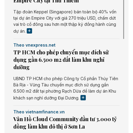
Empire City tại Thủ Thiêm
Tập đoàn Keppel (Singapore) bán toàn bộ 40% vốn
tại dự án Empire City với giá 270 triệu USD, chấm dứt
vai trò cổ đông sau hơn một thập kỷ đồng hành cùng
dự án.
Theo vnexpress.net
TP HCM cho phép chuyển mục đích sử
dụng gần 6.500 m2 đất làm khu nghỉ
dưỡng
UBND TP HCM cho phép Công ty Cổ phần Thủy Tiên
Bà Rịa - Vũng Tàu chuyển mục đích sử dụng gần
6.500 m2 đất tại phường Rạch Dừa để làm dự án Khu
khách sạn nghỉ dưỡng Đại Dương.
Theo vietnamfinance.vn
Vân Hồ Cloud Community đầu tư 3.000 tỷ
đồng làm khu đô thị ở Sơn La