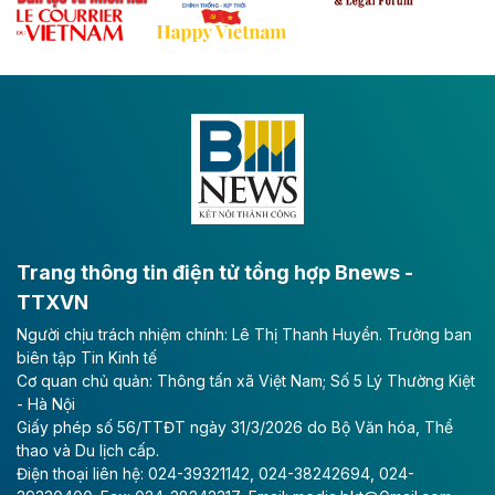
Đề xuất đầu tư 11.500 tỷ đồng xây dựng cao
tốc CT.11 qua Ninh Bình
Dự án đầu tư tuyến cao tốc CT.11, đoạn Liêm Tuyền -
Đông A dài khoảng 25,1 km được kỳ vọng sẽ tạo động
lực phát triển kinh tế - xã hội khu vực phía Nam đồng
bằng sông Hồng.
Theo baodautu.vn
ACV rót gần 40 ngàn tỷ đồng vào sân bay
Long Thành
Trang thông tin điện tử tổng hợp Bnews -
TTXVN
Tổng công ty Cảng hàng không Việt Nam - CTCP
Người chịu trách nhiệm chính: Lê Thị Thanh Huyền. Trưởng ban
(ACV) vừa lập kỷ lục mới về lợi nhuận trong quý
biên tập Tin Kinh tế
II/2026.
Cơ quan chủ quản: Thông tấn xã Việt Nam; Số 5 Lý Thường Kiệt
- Hà Nội
Theo baodautu.vn
Giấy phép số 56/TTĐT ngày 31/3/2026 do Bộ Văn hóa, Thể
Vinaconex lập đỉnh doanh thu
thao và Du lịch cấp.
Điện thoại liên hệ: 024-39321142, 024-38242694, 024-
Tổng CTCP Xuất nhập khẩu và Xây dựng Việt Nam