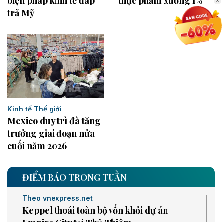
biện pháp kinh tế đáp
thực phẩm xuống 1%
trả Mỹ
Kinh tế Thế giới
Mexico duy trì đà tăng
trưởng giai đoạn nửa
cuối năm 2026
ĐIỂM BÁO TRONG TUẦN
Theo vnexpress.net
Keppel thoái toàn bộ vốn khỏi dự án