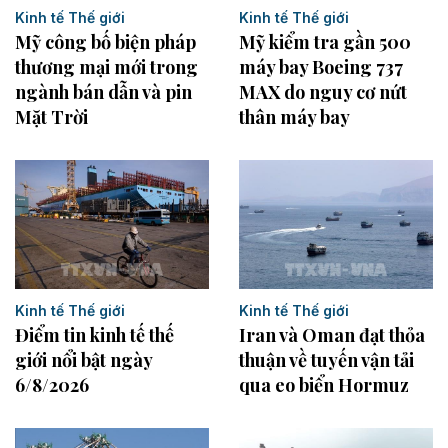
Kinh tế Thế giới
Kinh tế Thế giới
Mỹ công bố biện pháp
Mỹ kiểm tra gần 500
thương mại mới trong
máy bay Boeing 737
ngành bán dẫn và pin
MAX do nguy cơ nứt
Mặt Trời
thân máy bay
Kinh tế Thế giới
Kinh tế Thế giới
Điểm tin kinh tế thế
Iran và Oman đạt thỏa
giới nổi bật ngày
thuận về tuyến vận tải
6/8/2026
qua eo biển Hormuz