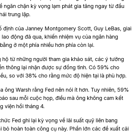
ể ngăn chặn kỳ vọng lạm phát gia tăng ngay từ đầu
ái trung lập.
cố định của Janney Montgomery Scott, Guy LeBas, giai
 lao động đã qua, khiến nhiệm vụ của ngân hàng
 bằng ở một phía nhiều hơn phía còn lại.
ng hộ từ những người tham gia khảo sát, các ý tưởng
ền thông lại nhận được sự đồng tình. Có 59% cho
ều, so với 38% cho rằng mức độ hiện tại là phù hợp.
a ông Warsh rằng Fed nên nói ít hơn. Tuy nhiên, 59%
báo sau mỗi cuộc họp, điều mà ông không cam kết
g viện hồi tháng 4.
chức Fed ghi lại kỳ vọng về lãi suất quỹ liên bang
i bỏ hoàn toàn công cụ này. Phần lớn các đề xuất cải