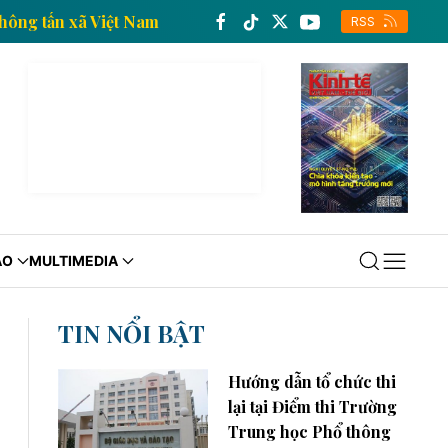
h tế của Thông tấn xã Việt Nam
Trang thông tin kinh
RSS
ÁO
MULTIMEDIA
TIN NỔI BẬT
Hướng dẫn tổ chức thi
lại tại Điểm thi Trường
Trung học Phổ thông