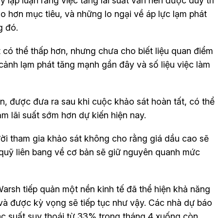
lập luận rằng việc tăng lãi suất vẫn nên được duy trì
o hơn mục tiêu, và những lo ngại về áp lực lạm phát
g đó.
t có thể thấp hơn, nhưng chưa cho biết liệu quan điểm
cảnh lạm phát tăng mạnh gần đây và số liệu việc làm
, được đưa ra sau khi cuộc khảo sát hoàn tất, có thể
m lãi suất sớm hơn dự kiến hiện nay.
gười tham gia khảo sát không cho rằng giá dầu cao sẽ
t quỹ liên bang về cơ bản sẽ giữ nguyên quanh mức
Warsh tiếp quản một nền kinh tế đã thể hiện khả năng
và được kỳ vọng sẽ tiếp tục như vậy. Các nhà dự báo
ác suất suy thoái từ 33% trong tháng 4 xuống còn