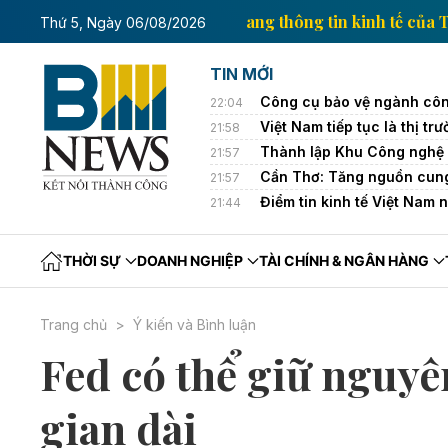
nh tế của Thông tấn xã Việt Nam
Trang thông tin kin
Thứ 5, Ngày 06/08/2026
TIN MỚI
Công cụ bảo vệ ngành côn
22:04
Việt Nam tiếp tục là thị 
21:58
Thành lập Khu Công nghệ 
21:57
Cần Thơ: Tăng nguồn cung
21:57
Điểm tin kinh tế Việt Nam 
21:44
THỜI SỰ
DOANH NGHIỆP
TÀI CHÍNH & NGÂN HÀNG
Trang chủ
Ý kiến và Bình luận
Fed có thể giữ nguyên
gian dài