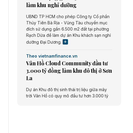
làm khu nghỉ dưỡng
UBND TP HCM cho phép Công ty Cổ phần
Thủy Tiên Bà Rịa - Vũng Tàu chuyển mục
đích sử dụng gần 6.500 m2 đất tại phường
Rạch Dừa để làm dự án Khu khách sạn nghỉ
dưỡng Đại Dương.
Theo vietnamfinance.vn
Vân Hồ Cloud Community đầu tư
3.000 tỷ đồng làm khu đô thị ở Sơn
La
Dự án Khu đô thị sinh thái trị liệu giữa mây
trời Vân Hồ có quy mô đầu tư hơn 3.000 tỷ
đồng do Công ty cổ phần Vân Hồ Cloud
Community thực hiện.
Theo vietnamfinance.vn
Năng lượng môi trường Bắc Giang