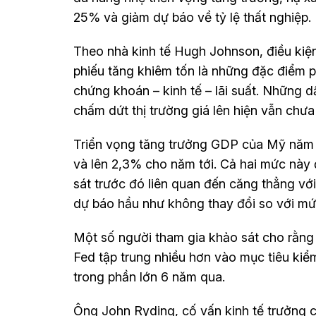
25% và giảm dự báo về tỷ lệ thất nghiệp.
Theo nhà kinh tế Hugh Johnson, điều kiện 
phiếu tăng khiêm tốn là những đặc điểm ph
chứng khoán – kinh tế – lãi suất. Những 
chấm dứt thị trường giá lên hiện vẫn chưa 
Triển vọng tăng trưởng GDP của Mỹ năm n
và lên 2,3% cho năm tới. Cả hai mức này 
sát trước đó liên quan đến căng thẳng với
dự báo hầu như không thay đổi so với mức
Một số người tham gia khảo sát cho rằng 
Fed tập trung nhiều hơn vào mục tiêu ki
trong phần lớn 6 năm qua.
Ông John Ryding, cố vấn kinh tế trưởng c