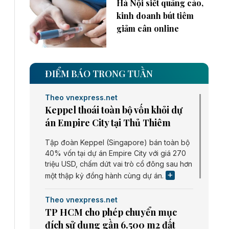
Hà Nội siết quảng cáo,
kinh doanh bút tiêm
giảm cân online
ĐIỂM BÁO TRONG TUẦN
Theo vnexpress.net
Keppel thoái toàn bộ vốn khỏi dự
án Empire City tại Thủ Thiêm
Tập đoàn Keppel (Singapore) bán toàn bộ
40% vốn tại dự án Empire City với giá 270
triệu USD, chấm dứt vai trò cổ đông sau hơn
một thập kỷ đồng hành cùng dự án.
Theo vnexpress.net
TP HCM cho phép chuyển mục
đích sử dụng gần 6.500 m2 đất