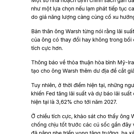
Một số nhà hoạch định chính sách gần đây 
như một lựa chọn nếu lạm phát tiếp tục ca
do giá năng lượng càng củng cố xu hướn
Bản thân ông Warsh từng nói rằng lãi suấ
của ông có thay đổi hay không trong bối 
tích cực hơn.
Thông báo về thỏa thuận hòa bình Mỹ-Iran
tạo cho ông Warsh thêm dư địa để cắt giả
Tuy nhiên, ở thời điểm hiện tại, những n
khiến Fed tăng lãi suất và dự báo lãi suấ
hiện tại là 3,62% cho tới năm 2027.
Ở chiều tích cực, khảo sát cho thấy ông 
chống chịu tốt trước các cú sốc gần đây 
đã nâng nhẹ triển vọng tăng trưởng, hạ x