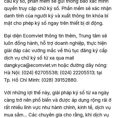
cầu ký số, phần mềm sẽ gửi thông báo xác minh
quyền truy cập chữ ký số. Phần mềm sẽ xác nhận
danh tính của người ký và xuất thông tin khóa bí
mật cho phép ký số ngay trên thiết bị di động.
Đại diện Ecomviet thông tin thêm, Trung tâm sẽ
luôn đồng hành, hỗ trợ doanh nghiệp, thực hiện
giải đáp các vướng mắc về thủ tục đăng ký cấp
dịch vụ chữ ký số từ xa qua mail
dangkyca@ecomviet.vn hoặc đường dây nóng:
Hà Nội: (024) 62705538; (024) 22205513; tại
Tp. Hồ Chí Minh: (028) 39152880.
Với những lợi thế này, giải pháp ký số từ xa ngày
càng trở nên phổ biến và được áp dụng rộng rãi ở
rất nhiều lĩnh vực như hành chính, kinh tế, dịch vụ
mua sắm… Các chuyên gia cho rằng, khi dịch vụ