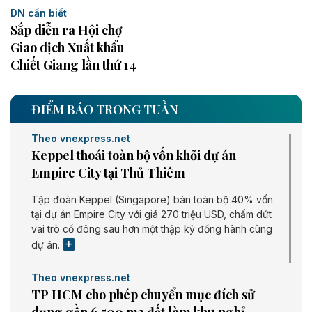
DN cần biết
Sắp diễn ra Hội chợ
Giao dịch Xuất khẩu
Chiết Giang lần thứ 14
ĐIỂM BÁO TRONG TUẦN
Theo vnexpress.net
Keppel thoái toàn bộ vốn khỏi dự án
Empire City tại Thủ Thiêm
Tập đoàn Keppel (Singapore) bán toàn bộ 40% vốn
tại dự án Empire City với giá 270 triệu USD, chấm dứt
vai trò cổ đông sau hơn một thập kỷ đồng hành cùng
dự án.
Theo vnexpress.net
TP HCM cho phép chuyển mục đích sử
dụng gần 6.500 m2 đất làm khu nghỉ