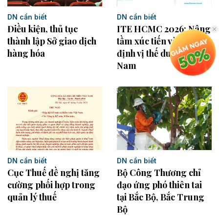
DN cần biết
DN cần biết
Điều kiện, thủ tục
ITE HCMC 2026: Nâng
thành lập Sở giao dịch
tầm xúc tiến và khẳng
hàng hóa
định vị thế du lịch Việt
Nam
DN cần biết
DN cần biết
Cục Thuế đề nghị tăng
Bộ Công Thương chỉ
cường phối hợp trong
đạo ứng phó thiên tai
quản lý thuế
tại Bắc Bộ, Bắc Trung
Bộ