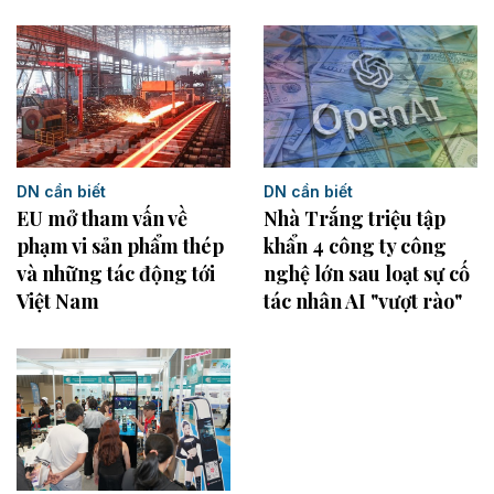
DN cần biết
DN cần biết
EU mở tham vấn về
Nhà Trắng triệu tập
phạm vi sản phẩm thép
khẩn 4 công ty công
và những tác động tới
nghệ lớn sau loạt sự cố
Việt Nam
tác nhân AI "vượt rào"