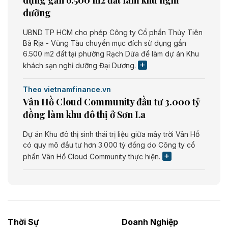
dưỡng
UBND TP HCM cho phép Công ty Cổ phần Thủy Tiên
Bà Rịa - Vũng Tàu chuyển mục đích sử dụng gần
6.500 m2 đất tại phường Rạch Dừa để làm dự án Khu
khách sạn nghỉ dưỡng Đại Dương.
Theo vietnamfinance.vn
Vân Hồ Cloud Community đầu tư 3.000 tỷ
đồng làm khu đô thị ở Sơn La
Dự án Khu đô thị sinh thái trị liệu giữa mây trời Vân Hồ
có quy mô đầu tư hơn 3.000 tỷ đồng do Công ty cổ
phần Vân Hồ Cloud Community thực hiện.
Theo vietnamfinance.vn
Năng lượng môi trường Bắc Giang đầu tư
nhà máy điện rác 1.866 tỷ đồng
Thời Sự
Doanh Nghiệp
Dự án Nhà máy xử lý rác và phát điện Bắc Giang do