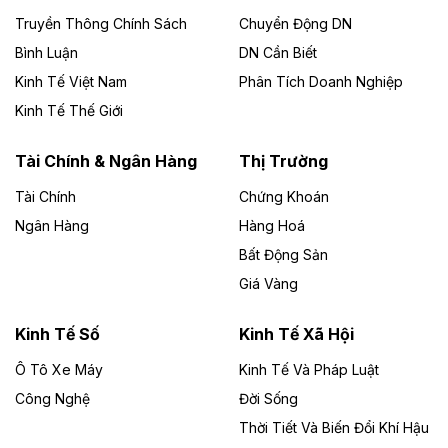
Công ty TNHH Năng lượng môi trường Bắc Giang làm
Truyền Thông Chính Sách
Chuyển Động DN
chủ đầu tư, có tổng mức đầu tư 1.866 tỷ đồng.
Bình Luận
DN Cần Biết
Kinh Tế Việt Nam
Phân Tích Doanh Nghiệp
Theo vietnamfinance.vn
Đức Long Gia Lai mở rộng ‘hệ sinh thái’
Kinh Tế Thế Giới
năng lượng với loạt dự án nghìn tỷ ở Gia
Lai
Tài Chính & Ngân Hàng
Thị Trường
Tài Chính
Chứng Khoán
Bốn doanh nghiệp có sự góp vốn của Công ty Cổ
phần Tập đoàn Đức Long Gia Lai (HoSE: DLG) được
Ngân Hàng
Hàng Hoá
chấp thuận đầu tư 4 dự án điện gió và điện mặt trời tại
Bất Động Sản
Gia Lai với tổng vốn hơn 4.750 tỷ đồng.
Giá Vàng
Theo vnexpress.net
Đồng Nai cho thuê gần 59 ha đất làm khu
Kinh Tế Số
Kinh Tế Xã Hội
công nghiệp ở Long Thành
Ô Tô Xe Máy
Kinh Tế Và Pháp Luật
Công Nghệ
UBND TP Đồng Nai cho Công ty Amata thuê gần 59 ha
Đời Sống
đất để đầu tư khu công nghiệp công nghệ cao Long
Thời Tiết Và Biến Đổi Khí Hậu
Thành, thời hạn đến 2065.