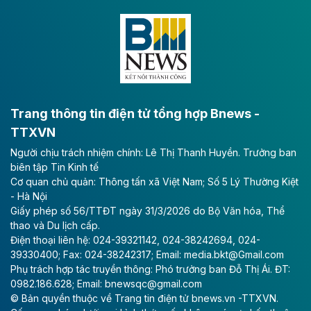
Theo vnexpress.net
Keppel thoái toàn bộ vốn khỏi dự án
Empire City tại Thủ Thiêm
Tập đoàn Keppel (Singapore) bán toàn bộ 40% vốn
tại dự án Empire City với giá 270 triệu USD, chấm dứt
vai trò cổ đông sau hơn một thập kỷ đồng hành cùng
dự án.
Trang thông tin điện tử tổng hợp Bnews -
TTXVN
Theo vnexpress.net
Người chịu trách nhiệm chính: Lê Thị Thanh Huyền. Trưởng ban
TP HCM cho phép chuyển mục đích sử
biên tập Tin Kinh tế
dụng gần 6.500 m2 đất làm khu nghỉ
Cơ quan chủ quản: Thông tấn xã Việt Nam; Số 5 Lý Thường Kiệt
dưỡng
- Hà Nội
Giấy phép số 56/TTĐT ngày 31/3/2026 do Bộ Văn hóa, Thể
UBND TP HCM cho phép Công ty Cổ phần Thủy Tiên
thao và Du lịch cấp.
Bà Rịa - Vũng Tàu chuyển mục đích sử dụng gần
Điện thoại liên hệ: 024-39321142, 024-38242694, 024-
6.500 m2 đất tại phường Rạch Dừa để làm dự án Khu
39330400; Fax: 024-38242317; Email: media.bkt@Gmail.com
khách sạn nghỉ dưỡng Đại Dương.
Phụ trách hợp tác truyền thông: Phó trưởng ban Đỗ Thị Ái. ĐT:
0982.186.628; Email: bnewsqc@gmail.com
Theo vietnamfinance.vn
© Bản quyền thuộc về Trang tin điện tử bnews.vn -TTXVN.