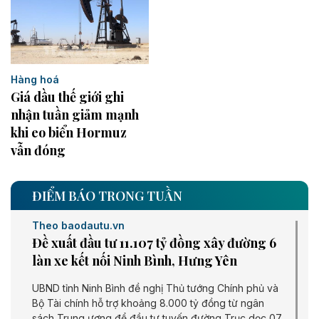
Hàng hoá
Giá dầu thế giới ghi
nhận tuần giảm mạnh
khi eo biển Hormuz
vẫn đóng
ĐIỂM BÁO TRONG TUẦN
Theo baodautu.vn
Đề xuất đầu tư 11.107 tỷ đồng xây đường 6
làn xe kết nối Ninh Bình, Hưng Yên
UBND tỉnh Ninh Bình đề nghị Thủ tướng Chính phủ và
Bộ Tài chính hỗ trợ khoảng 8.000 tỷ đồng từ ngân
sách Trung ương để đầu tư tuyến đường Trục dọc 07