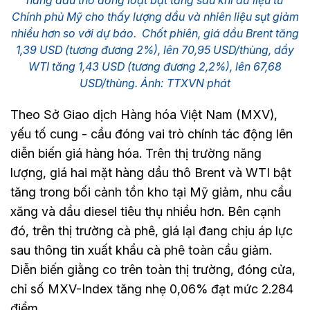
hàng dầu thô đồng loạt bật tăng sau khi dữ liệu từ
Chính phủ Mỹ cho thấy lượng dầu và nhiên liệu sụt giảm
nhiều hơn so với dự báo. Chốt phiên, giá dầu Brent tăng
1,39 USD (tương đương 2%), lên 70,95 USD/thùng, dầy
WTI tăng 1,43 USD (tương đương 2,2%), lên 67,68
USD/thùng. Ảnh: TTXVN phát
Theo Sở Giao dịch Hàng hóa Việt Nam (MXV),
yếu tố cung - cầu đóng vai trò chính tác động lên
diễn biến giá hàng hóa. Trên thị trường năng
lượng, giá hai mặt hàng dầu thô Brent và WTI bật
tăng trong bối cảnh tồn kho tại Mỹ giảm, nhu cầu
xăng và dầu diesel tiêu thụ nhiều hơn. Bên cạnh
đó, trên thị trường cà phê, giá lại đang chịu áp lực
sau thông tin xuất khẩu cà phê toàn cầu giảm.
Diễn biến giằng co trên toàn thị trường, đóng cửa,
chỉ số MXV-Index tăng nhẹ 0,06% đạt mức 2.284
điểm.