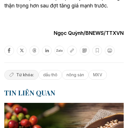
thận trọng hơn sau đợt tăng giá mạnh trước.
Ngọc Quỳnh/BNEWS/TTXVN
Zalo
Từ khóa:
dầu thô
nông sản
MXV
TIN LIÊN QUAN