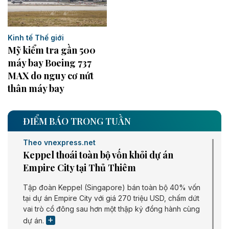
Kinh tế Thế giới
Mỹ kiểm tra gần 500
máy bay Boeing 737
MAX do nguy cơ nứt
thân máy bay
ĐIỂM BÁO TRONG TUẦN
Theo vnexpress.net
Keppel thoái toàn bộ vốn khỏi dự án
Empire City tại Thủ Thiêm
Tập đoàn Keppel (Singapore) bán toàn bộ 40% vốn
tại dự án Empire City với giá 270 triệu USD, chấm dứt
vai trò cổ đông sau hơn một thập kỷ đồng hành cùng
dự án.