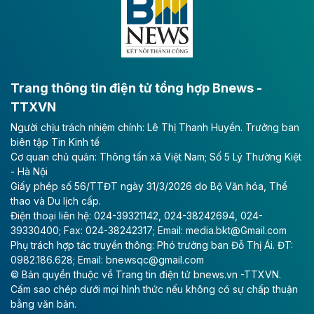
lực phát triển kinh tế - xã hội khu vực phía Nam đồng
bằng sông Hồng.
Theo baodautu.vn
ACV rót gần 40 ngàn tỷ đồng vào sân bay
Long Thành
Trang thông tin điện tử tổng hợp Bnews -
TTXVN
Tổng công ty Cảng hàng không Việt Nam - CTCP
Người chịu trách nhiệm chính: Lê Thị Thanh Huyền. Trưởng ban
(ACV) vừa lập kỷ lục mới về lợi nhuận trong quý
biên tập Tin Kinh tế
II/2026.
Cơ quan chủ quản: Thông tấn xã Việt Nam; Số 5 Lý Thường Kiệt
- Hà Nội
Theo baodautu.vn
Giấy phép số 56/TTĐT ngày 31/3/2026 do Bộ Văn hóa, Thể
Vinaconex lập đỉnh doanh thu
thao và Du lịch cấp.
Điện thoại liên hệ: 024-39321142, 024-38242694, 024-
Tổng CTCP Xuất nhập khẩu và Xây dựng Việt Nam
39330400; Fax: 024-38242317; Email: media.bkt@Gmail.com
(Vinaconex) đã khép lại nửa đầu năm với doanh thu
Phụ trách hợp tác truyền thông: Phó trưởng ban Đỗ Thị Ái. ĐT:
thuần gần 7.268 tỷ đồng, tăng 4% so với cùng kỳ và
0982.186.628; Email: bnewsqc@gmail.com
cũng là mức cao nhất lịch sử hoạt động của doanh
© Bản quyền thuộc về Trang tin điện tử bnews.vn -TTXVN.
nghiệp.
Cấm sao chép dưới mọi hình thức nếu không có sự chấp thuận
bằng văn bản.