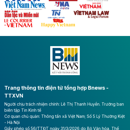
với hệ thống cửa khẩu quốc tế tại Lạng Sơn.
Theo baodautu.vn
Đề xuất đầu tư 11.500 tỷ đồng xây dựng cao
tốc CT.11 qua Ninh Bình
Dự án đầu tư tuyến cao tốc CT.11, đoạn Liêm Tuyền -
Đông A dài khoảng 25,1 km được kỳ vọng sẽ tạo động
lực phát triển kinh tế - xã hội khu vực phía Nam đồng
bằng sông Hồng.
Theo baodautu.vn
ACV rót gần 40 ngàn tỷ đồng vào sân bay
Long Thành
Trang thông tin điện tử tổng hợp Bnews -
TTXVN
Tổng công ty Cảng hàng không Việt Nam - CTCP
Người chịu trách nhiệm chính: Lê Thị Thanh Huyền. Trưởng ban
(ACV) vừa lập kỷ lục mới về lợi nhuận trong quý
biên tập Tin Kinh tế
II/2026.
Cơ quan chủ quản: Thông tấn xã Việt Nam; Số 5 Lý Thường Kiệt
- Hà Nội
Theo baodautu.vn
Giấy phép số 56/TTĐT ngày 31/3/2026 do Bộ Văn hóa, Thể