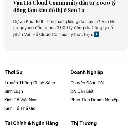
Vân Hồ Cloud Community đầu tư 3.000 tỷ
đồng làm khu đô thị ở Sơn La
Dự án Khu đô thị sinh thái trị liệu giữa mây trời Vân Hồ
có quy mô đầu tư hơn 3.000 tỷ đồng do Công ty cổ
phần Vân Hồ Cloud Community thực hiện.
Theo vietnamfinance.vn
Năng lượng môi trường Bắc Giang đầu tư
nhà máy điện rác 1.866 tỷ đồng
Thời Sự
Doanh Nghiệp
Dự án Nhà máy xử lý rác và phát điện Bắc Giang do
Công ty TNHH Năng lượng môi trường Bắc Giang làm
Truyền Thông Chính Sách
Chuyển Động DN
chủ đầu tư, có tổng mức đầu tư 1.866 tỷ đồng.
Bình Luận
DN Cần Biết
Kinh Tế Việt Nam
Phân Tích Doanh Nghiệp
Theo vietnamfinance.vn
Đức Long Gia Lai mở rộng ‘hệ sinh thái’
Kinh Tế Thế Giới
năng lượng với loạt dự án nghìn tỷ ở Gia
Lai
Tài Chính & Ngân Hàng
Thị Trường