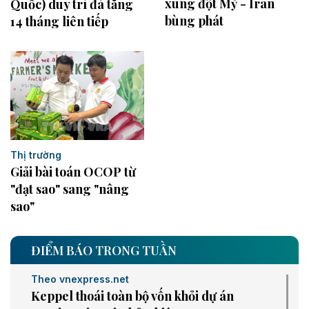
xung đột Mỹ - Iran
Quốc) duy trì đà tăng
bùng phát
14 tháng liên tiếp
Thị trường
Giải bài toán OCOP từ
"đạt sao" sang "nâng
sao"
ĐIỂM BÁO TRONG TUẦN
Theo vnexpress.net
Keppel thoái toàn bộ vốn khỏi dự án