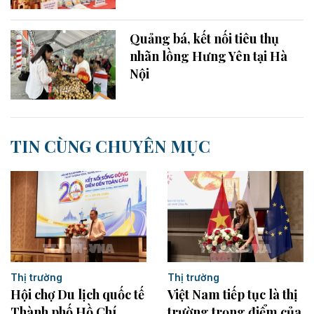
Quảng bá, kết nối tiêu thụ
nhãn lồng Hưng Yên tại Hà
Nội
TIN CÙNG CHUYÊN MỤC
Thị trường
Thị trường
Hội chợ Du lịch quốc tế
Việt Nam tiếp tục là thị
Thành phố Hồ Chí
trường trọng điểm của