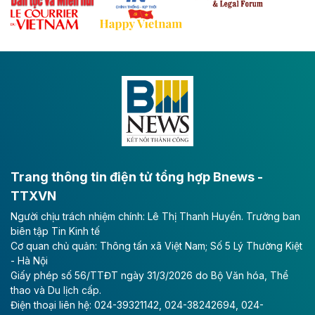
Đề xuất đầu tư 11.500 tỷ đồng xây dựng cao
tốc CT.11 qua Ninh Bình
Dự án đầu tư tuyến cao tốc CT.11, đoạn Liêm Tuyền -
Đông A dài khoảng 25,1 km được kỳ vọng sẽ tạo động
lực phát triển kinh tế - xã hội khu vực phía Nam đồng
bằng sông Hồng.
Theo baodautu.vn
ACV rót gần 40 ngàn tỷ đồng vào sân bay
Long Thành
Trang thông tin điện tử tổng hợp Bnews -
TTXVN
Tổng công ty Cảng hàng không Việt Nam - CTCP
Người chịu trách nhiệm chính: Lê Thị Thanh Huyền. Trưởng ban
(ACV) vừa lập kỷ lục mới về lợi nhuận trong quý
biên tập Tin Kinh tế
II/2026.
Cơ quan chủ quản: Thông tấn xã Việt Nam; Số 5 Lý Thường Kiệt
- Hà Nội
Theo baodautu.vn
Giấy phép số 56/TTĐT ngày 31/3/2026 do Bộ Văn hóa, Thể
Vinaconex lập đỉnh doanh thu
thao và Du lịch cấp.
Điện thoại liên hệ: 024-39321142, 024-38242694, 024-
Tổng CTCP Xuất nhập khẩu và Xây dựng Việt Nam