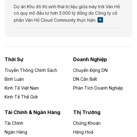
Dự án Khu đô thị sinh thái trị liệu giữa mây trời Vân Hồ
có quy mô đầu tư hơn 3.000 tỷ đồng do Công ty cổ
phần Vân Hồ Cloud Community thực hiện.
Theo vietnamfinance.vn
Năng lượng môi trường Bắc Giang đầu tư
nhà máy điện rác 1.866 tỷ đồng
Thời Sự
Doanh Nghiệp
Dự án Nhà máy xử lý rác và phát điện Bắc Giang do
Công ty TNHH Năng lượng môi trường Bắc Giang làm
Truyền Thông Chính Sách
Chuyển Động DN
chủ đầu tư, có tổng mức đầu tư 1.866 tỷ đồng.
Bình Luận
DN Cần Biết
Kinh Tế Việt Nam
Phân Tích Doanh Nghiệp
Theo vietnamfinance.vn
Đức Long Gia Lai mở rộng ‘hệ sinh thái’
Kinh Tế Thế Giới
năng lượng với loạt dự án nghìn tỷ ở Gia
Lai
Tài Chính & Ngân Hàng
Thị Trường
Tài Chính
Chứng Khoán
Bốn doanh nghiệp có sự góp vốn của Công ty Cổ
phần Tập đoàn Đức Long Gia Lai (HoSE: DLG) được
Ngân Hàng
Hàng Hoá
chấp thuận đầu tư 4 dự án điện gió và điện mặt trời tại