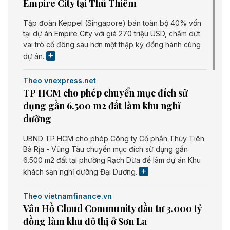
Empire City tại Thủ Thiêm
Tập đoàn Keppel (Singapore) bán toàn bộ 40% vốn
tại dự án Empire City với giá 270 triệu USD, chấm dứt
vai trò cổ đông sau hơn một thập kỷ đồng hành cùng
dự án.
Theo vnexpress.net
TP HCM cho phép chuyển mục đích sử
dụng gần 6.500 m2 đất làm khu nghỉ
dưỡng
UBND TP HCM cho phép Công ty Cổ phần Thủy Tiên
Bà Rịa - Vũng Tàu chuyển mục đích sử dụng gần
6.500 m2 đất tại phường Rạch Dừa để làm dự án Khu
khách sạn nghỉ dưỡng Đại Dương.
Theo vietnamfinance.vn
Vân Hồ Cloud Community đầu tư 3.000 tỷ
đồng làm khu đô thị ở Sơn La