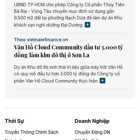
UBND TP HCM cho phép Công ty Cổ phần Thủy Tiên
Bà Rịa - Vũng Tàu chuyển mục đích sử dụng gần
6.500 m2 đất tại phường Rạch Dừa để làm dự án Khu
khách sạn nghỉ dưỡng Đại Dương.
Theo vietnamfinance.vn
Vân Hồ Cloud Community đầu tư 3.000 tỷ
đồng làm khu đô thị ở Sơn La
Dự án Khu đô thị sinh thái trị liệu giữa mây trời Vân Hồ
có quy mô đầu tư hơn 3.000 tỷ đồng do Công ty cổ
phần Vân Hồ Cloud Community thực hiện.
Theo vietnamfinance.vn
Năng lượng môi trường Bắc Giang đầu tư
nhà máy điện rác 1.866 tỷ đồng
Thời Sự
Doanh Nghiệp
Dự án Nhà máy xử lý rác và phát điện Bắc Giang do
Công ty TNHH Năng lượng môi trường Bắc Giang làm
Truyền Thông Chính Sách
Chuyển Động DN
chủ đầu tư, có tổng mức đầu tư 1.866 tỷ đồng.