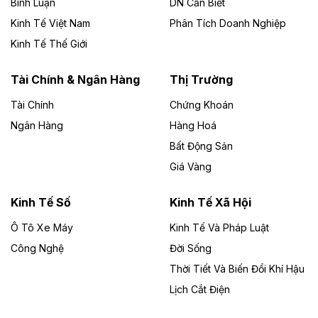
Bình Luận
DN Cần Biết
Kinh Tế Việt Nam
Phân Tích Doanh Nghiệp
Theo vietnamfinance.vn
Đức Long Gia Lai mở rộng ‘hệ sinh thái’
Kinh Tế Thế Giới
năng lượng với loạt dự án nghìn tỷ ở Gia
Lai
Tài Chính & Ngân Hàng
Thị Trường
Tài Chính
Chứng Khoán
Bốn doanh nghiệp có sự góp vốn của Công ty Cổ
phần Tập đoàn Đức Long Gia Lai (HoSE: DLG) được
Ngân Hàng
Hàng Hoá
chấp thuận đầu tư 4 dự án điện gió và điện mặt trời tại
Bất Động Sản
Gia Lai với tổng vốn hơn 4.750 tỷ đồng.
Giá Vàng
Theo vnexpress.net
Đồng Nai cho thuê gần 59 ha đất làm khu
Kinh Tế Số
Kinh Tế Xã Hội
công nghiệp ở Long Thành
Ô Tô Xe Máy
Kinh Tế Và Pháp Luật
Công Nghệ
UBND TP Đồng Nai cho Công ty Amata thuê gần 59 ha
Đời Sống
đất để đầu tư khu công nghiệp công nghệ cao Long
Thời Tiết Và Biến Đổi Khí Hậu
Thành, thời hạn đến 2065.
Lịch Cắt Điện
Theo baodautu.vn