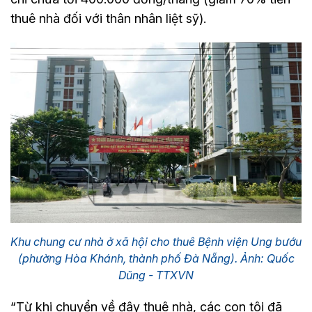
thuê nhà đối với thân nhân liệt sỹ).
Khu chung cư nhà ở xã hội cho thuê Bệnh viện Ung bướu
(phường Hòa Khánh, thành phố Đà Nẵng). Ảnh: Quốc
Dũng - TTXVN
“Từ khi chuyển về đây thuê nhà, các con tôi đã