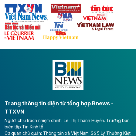
Thái Nguyên và các tỉnh trung du, miền núi phía Bắc
với hệ thống cửa khẩu quốc tế tại Lạng Sơn.
Theo baodautu.vn
Đề xuất đầu tư 11.500 tỷ đồng xây dựng cao
tốc CT.11 qua Ninh Bình
Dự án đầu tư tuyến cao tốc CT.11, đoạn Liêm Tuyền -
Đông A dài khoảng 25,1 km được kỳ vọng sẽ tạo động
lực phát triển kinh tế - xã hội khu vực phía Nam đồng
bằng sông Hồng.
Theo baodautu.vn
ACV rót gần 40 ngàn tỷ đồng vào sân bay
Long Thành
Trang thông tin điện tử tổng hợp Bnews -
TTXVN
Tổng công ty Cảng hàng không Việt Nam - CTCP
Người chịu trách nhiệm chính: Lê Thị Thanh Huyền. Trưởng ban
(ACV) vừa lập kỷ lục mới về lợi nhuận trong quý
biên tập Tin Kinh tế
II/2026.
Cơ quan chủ quản: Thông tấn xã Việt Nam; Số 5 Lý Thường Kiệt