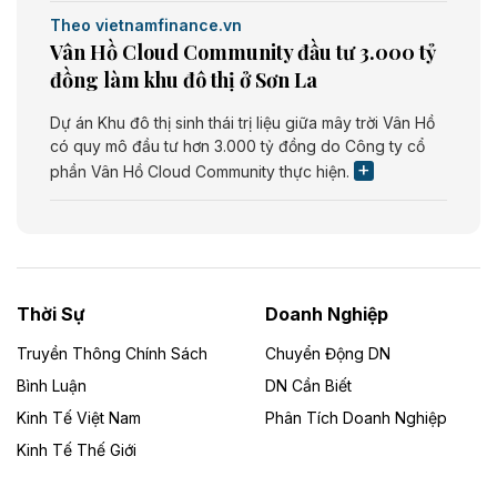
Theo vietnamfinance.vn
Vân Hồ Cloud Community đầu tư 3.000 tỷ
đồng làm khu đô thị ở Sơn La
Dự án Khu đô thị sinh thái trị liệu giữa mây trời Vân Hồ
có quy mô đầu tư hơn 3.000 tỷ đồng do Công ty cổ
phần Vân Hồ Cloud Community thực hiện.
Theo vietnamfinance.vn
Năng lượng môi trường Bắc Giang đầu tư
nhà máy điện rác 1.866 tỷ đồng
Thời Sự
Doanh Nghiệp
Dự án Nhà máy xử lý rác và phát điện Bắc Giang do
Công ty TNHH Năng lượng môi trường Bắc Giang làm
Truyền Thông Chính Sách
Chuyển Động DN
chủ đầu tư, có tổng mức đầu tư 1.866 tỷ đồng.
Bình Luận
DN Cần Biết
Kinh Tế Việt Nam
Phân Tích Doanh Nghiệp
Theo vietnamfinance.vn
Đức Long Gia Lai mở rộng ‘hệ sinh thái’
Kinh Tế Thế Giới
năng lượng với loạt dự án nghìn tỷ ở Gia