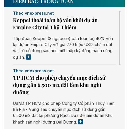
ĐIỂM BÁO TRONG TUẦN
Theo vnexpress.net
Keppel thoái toàn bộ vốn khỏi dự án
Empire City tại Thủ Thiêm
Tập đoàn Keppel (Singapore) bán toàn bộ 40% vốn
tại dự án Empire City với giá 270 triệu USD, chấm dứt
vai trò cổ đông sau hơn một thập kỷ đồng hành cùng
dự án.
Theo vnexpress.net
TP HCM cho phép chuyển mục đích sử
dụng gần 6.500 m2 đất làm khu nghỉ
dưỡng
UBND TP HCM cho phép Công ty Cổ phần Thủy Tiên
Bà Rịa - Vũng Tàu chuyển mục đích sử dụng gần
6.500 m2 đất tại phường Rạch Dừa để làm dự án Khu
khách sạn nghỉ dưỡng Đại Dương.