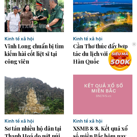
Kinh tế xã hội
Kinh tế xã hội
Vĩnh Long chuẩn bị tìm
Cần Thơ thúc đẩy hợp
kiếm hài cốt liệt sĩ tại
tác du lịch với đối tác
công viên
Hàn Quốc
Kinh tế xã hội
Kinh tế xã hội
Sơ tán nhiều hộ dân tại
XSMB 8/8. Kết quả xổ
Thanh Hoá do nứt núi
số miền Bắc hôm nay