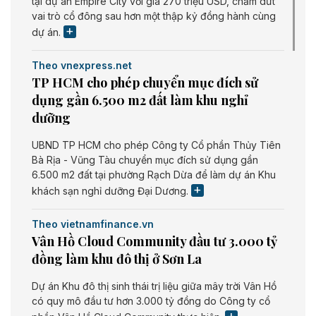
tại dự án Empire City với giá 270 triệu USD, chấm dứt
vai trò cổ đông sau hơn một thập kỷ đồng hành cùng
dự án.
Theo vnexpress.net
TP HCM cho phép chuyển mục đích sử
dụng gần 6.500 m2 đất làm khu nghỉ
dưỡng
UBND TP HCM cho phép Công ty Cổ phần Thủy Tiên
Bà Rịa - Vũng Tàu chuyển mục đích sử dụng gần
6.500 m2 đất tại phường Rạch Dừa để làm dự án Khu
khách sạn nghỉ dưỡng Đại Dương.
Theo vietnamfinance.vn
Vân Hồ Cloud Community đầu tư 3.000 tỷ
đồng làm khu đô thị ở Sơn La
Dự án Khu đô thị sinh thái trị liệu giữa mây trời Vân Hồ
có quy mô đầu tư hơn 3.000 tỷ đồng do Công ty cổ