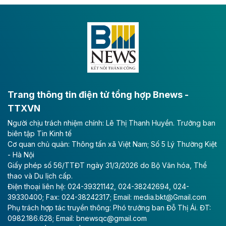
Dự án đầu tư tuyến cao tốc CT.11, đoạn Liêm Tuyền -
Đông A dài khoảng 25,1 km được kỳ vọng sẽ tạo động
lực phát triển kinh tế - xã hội khu vực phía Nam đồng
bằng sông Hồng.
Theo baodautu.vn
ACV rót gần 40 ngàn tỷ đồng vào sân bay
Long Thành
Trang thông tin điện tử tổng hợp Bnews -
TTXVN
Tổng công ty Cảng hàng không Việt Nam - CTCP
Người chịu trách nhiệm chính: Lê Thị Thanh Huyền. Trưởng ban
(ACV) vừa lập kỷ lục mới về lợi nhuận trong quý
biên tập Tin Kinh tế
II/2026.
Cơ quan chủ quản: Thông tấn xã Việt Nam; Số 5 Lý Thường Kiệt
- Hà Nội
Theo baodautu.vn
Giấy phép số 56/TTĐT ngày 31/3/2026 do Bộ Văn hóa, Thể
Vinaconex lập đỉnh doanh thu
thao và Du lịch cấp.
Điện thoại liên hệ: 024-39321142, 024-38242694, 024-
Tổng CTCP Xuất nhập khẩu và Xây dựng Việt Nam
39330400; Fax: 024-38242317; Email: media.bkt@Gmail.com
(Vinaconex) đã khép lại nửa đầu năm với doanh thu
Phụ trách hợp tác truyền thông: Phó trưởng ban Đỗ Thị Ái. ĐT:
thuần gần 7.268 tỷ đồng, tăng 4% so với cùng kỳ và
0982.186.628; Email: bnewsqc@gmail.com
cũng là mức cao nhất lịch sử hoạt động của doanh