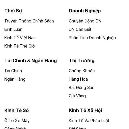
nhà máy điện rác 1.866 tỷ đồng
Thời Sự
Doanh Nghiệp
Dự án Nhà máy xử lý rác và phát điện Bắc Giang do
Công ty TNHH Năng lượng môi trường Bắc Giang làm
Truyền Thông Chính Sách
Chuyển Động DN
chủ đầu tư, có tổng mức đầu tư 1.866 tỷ đồng.
Bình Luận
DN Cần Biết
Kinh Tế Việt Nam
Phân Tích Doanh Nghiệp
Theo vietnamfinance.vn
Đức Long Gia Lai mở rộng ‘hệ sinh thái’
Kinh Tế Thế Giới
năng lượng với loạt dự án nghìn tỷ ở Gia
Lai
Tài Chính & Ngân Hàng
Thị Trường
Tài Chính
Chứng Khoán
Bốn doanh nghiệp có sự góp vốn của Công ty Cổ
phần Tập đoàn Đức Long Gia Lai (HoSE: DLG) được
Ngân Hàng
Hàng Hoá
chấp thuận đầu tư 4 dự án điện gió và điện mặt trời tại
Bất Động Sản
Gia Lai với tổng vốn hơn 4.750 tỷ đồng.
Giá Vàng
Theo vnexpress.net
Đồng Nai cho thuê gần 59 ha đất làm khu
Kinh Tế Số
Kinh Tế Xã Hội
công nghiệp ở Long Thành
Ô Tô Xe Máy
Kinh Tế Và Pháp Luật
Công Nghệ
UBND TP Đồng Nai cho Công ty Amata thuê gần 59 ha
Đời Sống