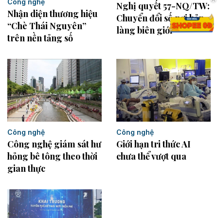
Công nghệ
Nghị quyết 57-NQ/TW:
Nhận diện thương hiệu
Chuyển đổi số nơi bản
“Chè Thái Nguyên”
làng biên giới
trên nền tảng số
Công nghệ
Công nghệ
Công nghệ giám sát hư
Giới hạn tri thức AI
hỏng bê tông theo thời
chưa thể vượt qua
gian thực