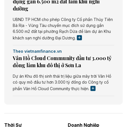
dụng gần 6.500 m2 đất làm khu nghỉ
dưỡng
UBND TP HCM cho phép Công ty Cổ phần Thủy Tiên
Bà Rịa - Vũng Tàu chuyển mục đích sử dụng gần
6.500 m2 đất tại phường Rạch Dừa để làm dự án Khu
khách sạn nghỉ dưỡng Đại Dương.
Theo vietnamfinance.vn
Vân Hồ Cloud Community đầu tư 3.000 tỷ
đồng làm khu đô thị ở Sơn La
Dự án Khu đô thị sinh thái trị liệu giữa mây trời Vân Hồ
có quy mô đầu tư hơn 3.000 tỷ đồng do Công ty cổ
phần Vân Hồ Cloud Community thực hiện.
Theo vietnamfinance.vn
Năng lượng môi trường Bắc Giang đầu tư
nhà máy điện rác 1.866 tỷ đồng
Thời Sự
Doanh Nghiệp
Dự án Nhà máy xử lý rác và phát điện Bắc Giang do