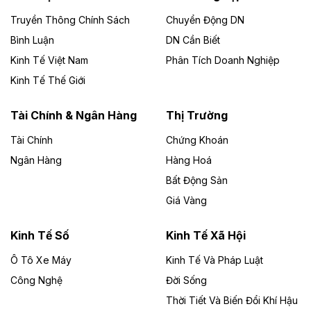
Công ty TNHH Năng lượng môi trường Bắc Giang làm
Truyền Thông Chính Sách
Chuyển Động DN
chủ đầu tư, có tổng mức đầu tư 1.866 tỷ đồng.
Bình Luận
DN Cần Biết
Kinh Tế Việt Nam
Phân Tích Doanh Nghiệp
Theo vietnamfinance.vn
Đức Long Gia Lai mở rộng ‘hệ sinh thái’
Kinh Tế Thế Giới
năng lượng với loạt dự án nghìn tỷ ở Gia
Lai
Tài Chính & Ngân Hàng
Thị Trường
Tài Chính
Chứng Khoán
Bốn doanh nghiệp có sự góp vốn của Công ty Cổ
phần Tập đoàn Đức Long Gia Lai (HoSE: DLG) được
Ngân Hàng
Hàng Hoá
chấp thuận đầu tư 4 dự án điện gió và điện mặt trời tại
Bất Động Sản
Gia Lai với tổng vốn hơn 4.750 tỷ đồng.
Giá Vàng
Theo vnexpress.net
Đồng Nai cho thuê gần 59 ha đất làm khu
Kinh Tế Số
Kinh Tế Xã Hội
công nghiệp ở Long Thành
Ô Tô Xe Máy
Kinh Tế Và Pháp Luật
Công Nghệ
UBND TP Đồng Nai cho Công ty Amata thuê gần 59 ha
Đời Sống
đất để đầu tư khu công nghiệp công nghệ cao Long
Thời Tiết Và Biến Đổi Khí Hậu
Thành, thời hạn đến 2065.