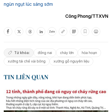
ngùn ngụt lúc sáng sớm
Công Phong/TTXVN
Zalo
Từ khóa:
đồng nai
cháy lớn
hỏa hoạn
xưởng tái chế vải bông
xưởng gỗ nguyên liệu
TIN LIÊN QUAN