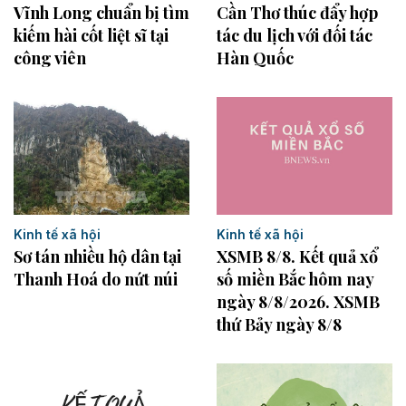
Vĩnh Long chuẩn bị tìm
Cần Thơ thúc đẩy hợp
kiếm hài cốt liệt sĩ tại
tác du lịch với đối tác
công viên
Hàn Quốc
Kinh tế xã hội
Kinh tế xã hội
Sơ tán nhiều hộ dân tại
XSMB 8/8. Kết quả xổ
Thanh Hoá do nứt núi
số miền Bắc hôm nay
ngày 8/8/2026. XSMB
thứ Bảy ngày 8/8