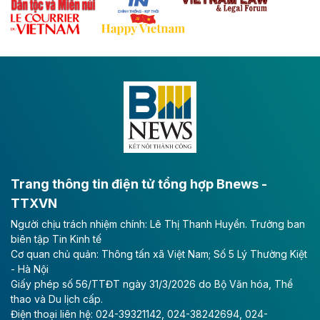
Theo baodautu.vn
Đề xuất đầu tư 11.500 tỷ đồng xây dựng cao
tốc CT.11 qua Ninh Bình
Dự án đầu tư tuyến cao tốc CT.11, đoạn Liêm Tuyền -
Đông A dài khoảng 25,1 km được kỳ vọng sẽ tạo động
lực phát triển kinh tế - xã hội khu vực phía Nam đồng
bằng sông Hồng.
Theo baodautu.vn
ACV rót gần 40 ngàn tỷ đồng vào sân bay
Long Thành
Trang thông tin điện tử tổng hợp Bnews -
TTXVN
Tổng công ty Cảng hàng không Việt Nam - CTCP
Người chịu trách nhiệm chính: Lê Thị Thanh Huyền. Trưởng ban
(ACV) vừa lập kỷ lục mới về lợi nhuận trong quý
biên tập Tin Kinh tế
II/2026.
Cơ quan chủ quản: Thông tấn xã Việt Nam; Số 5 Lý Thường Kiệt
- Hà Nội
Theo baodautu.vn
Giấy phép số 56/TTĐT ngày 31/3/2026 do Bộ Văn hóa, Thể
Vinaconex lập đỉnh doanh thu
thao và Du lịch cấp.
Điện thoại liên hệ: 024-39321142, 024-38242694, 024-
Tổng CTCP Xuất nhập khẩu và Xây dựng Việt Nam