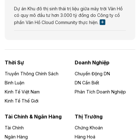
Dự án Khu đô thị sinh thái trị liệu giữa mây trời Vân Hồ
có quy mô đầu tư hơn 3.000 tỷ đồng do Công ty cổ
phần Vân Hồ Cloud Community thực hiện.
Theo vietnamfinance.vn
Năng lượng môi trường Bắc Giang đầu tư
nhà máy điện rác 1.866 tỷ đồng
Thời Sự
Doanh Nghiệp
Dự án Nhà máy xử lý rác và phát điện Bắc Giang do
Công ty TNHH Năng lượng môi trường Bắc Giang làm
Truyền Thông Chính Sách
Chuyển Động DN
chủ đầu tư, có tổng mức đầu tư 1.866 tỷ đồng.
Bình Luận
DN Cần Biết
Kinh Tế Việt Nam
Phân Tích Doanh Nghiệp
Theo vietnamfinance.vn
Đức Long Gia Lai mở rộng ‘hệ sinh thái’
Kinh Tế Thế Giới
năng lượng với loạt dự án nghìn tỷ ở Gia
Lai
Tài Chính & Ngân Hàng
Thị Trường
Tài Chính
Chứng Khoán
Bốn doanh nghiệp có sự góp vốn của Công ty Cổ
phần Tập đoàn Đức Long Gia Lai (HoSE: DLG) được
Ngân Hàng
Hàng Hoá