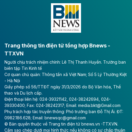
Đông A dài khoảng 25,1 km được kỳ vọng sẽ tạo động
lực phát triển kinh tế - xã hội khu vực phía Nam đồng
bằng sông Hồng.
Theo baodautu.vn
ACV rót gần 40 ngàn tỷ đồng vào sân bay
Long Thành
Trang thông tin điện tử tổng hợp Bnews -
TTXVN
Tổng công ty Cảng hàng không Việt Nam - CTCP
Người chịu trách nhiệm chính: Lê Thị Thanh Huyền. Trưởng ban
(ACV) vừa lập kỷ lục mới về lợi nhuận trong quý
biên tập Tin Kinh tế
II/2026.
Cơ quan chủ quản: Thông tấn xã Việt Nam; Số 5 Lý Thường Kiệt
- Hà Nội
Theo baodautu.vn
Giấy phép số 56/TTĐT ngày 31/3/2026 do Bộ Văn hóa, Thể
Vinaconex lập đỉnh doanh thu
thao và Du lịch cấp.
Điện thoại liên hệ: 024-39321142, 024-38242694, 024-
Tổng CTCP Xuất nhập khẩu và Xây dựng Việt Nam
39330400; Fax: 024-38242317; Email: media.bkt@Gmail.com
(Vinaconex) đã khép lại nửa đầu năm với doanh thu
Phụ trách hợp tác truyền thông: Phó trưởng ban Đỗ Thị Ái. ĐT:
thuần gần 7.268 tỷ đồng, tăng 4% so với cùng kỳ và
0982.186.628; Email: bnewsqc@gmail.com
cũng là mức cao nhất lịch sử hoạt động của doanh
© Bản quyền thuộc về Trang tin điện tử bnews.vn -TTXVN.
nghiệp.
Cấm sao chép dưới mọi hình thức nếu không có sự chấp thuận