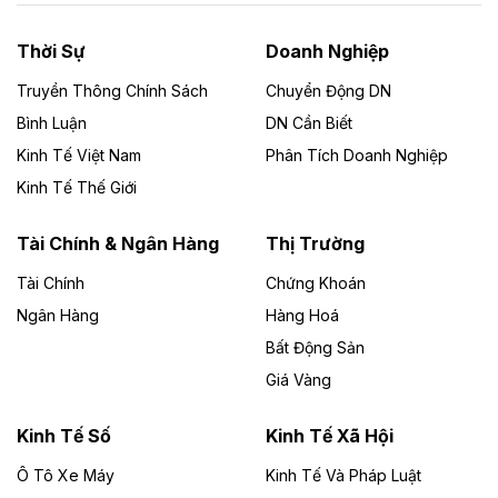
nhà máy điện rác 1.866 tỷ đồng
Thời Sự
Doanh Nghiệp
Dự án Nhà máy xử lý rác và phát điện Bắc Giang do
Công ty TNHH Năng lượng môi trường Bắc Giang làm
Truyền Thông Chính Sách
Chuyển Động DN
chủ đầu tư, có tổng mức đầu tư 1.866 tỷ đồng.
Bình Luận
DN Cần Biết
Kinh Tế Việt Nam
Phân Tích Doanh Nghiệp
Theo vietnamfinance.vn
Đức Long Gia Lai mở rộng ‘hệ sinh thái’
Kinh Tế Thế Giới
năng lượng với loạt dự án nghìn tỷ ở Gia
Lai
Tài Chính & Ngân Hàng
Thị Trường
Tài Chính
Chứng Khoán
Bốn doanh nghiệp có sự góp vốn của Công ty Cổ
phần Tập đoàn Đức Long Gia Lai (HoSE: DLG) được
Ngân Hàng
Hàng Hoá
chấp thuận đầu tư 4 dự án điện gió và điện mặt trời tại
Bất Động Sản
Gia Lai với tổng vốn hơn 4.750 tỷ đồng.
Giá Vàng
Theo vnexpress.net
Đồng Nai cho thuê gần 59 ha đất làm khu
Kinh Tế Số
Kinh Tế Xã Hội
công nghiệp ở Long Thành
Ô Tô Xe Máy
Kinh Tế Và Pháp Luật