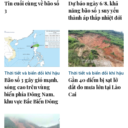
Tin cuối cùng về bão số
Dự báo ngày 6/8, khả
3
năng bão số 3 suy yếu
thành áp thấp nhiệt đới
Thời tiết và biến đổi khí hậu
Thời tiết và biến đổi khí hậu
Gần 40 điểm bị sạt lở
Bão số 3 gây gió mạnh,
đất do mưa lớn tại Lào
sóng cao trên vùng
Cai
biển phía Đông Nam,
khu vực Bắc Biển Đông