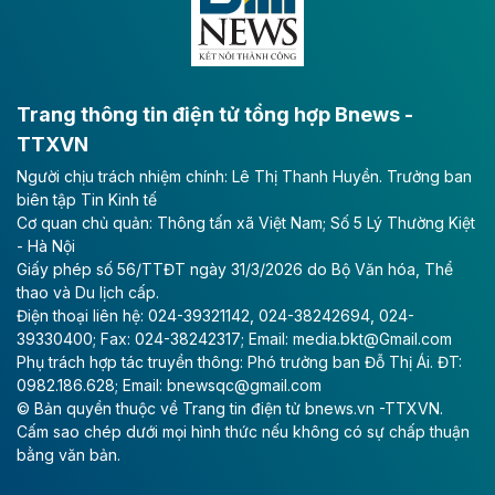
bằng sông Hồng.
Theo baodautu.vn
ACV rót gần 40 ngàn tỷ đồng vào sân bay
Long Thành
Trang thông tin điện tử tổng hợp Bnews -
TTXVN
Tổng công ty Cảng hàng không Việt Nam - CTCP
Người chịu trách nhiệm chính: Lê Thị Thanh Huyền. Trưởng ban
(ACV) vừa lập kỷ lục mới về lợi nhuận trong quý
biên tập Tin Kinh tế
II/2026.
Cơ quan chủ quản: Thông tấn xã Việt Nam; Số 5 Lý Thường Kiệt
- Hà Nội
Theo baodautu.vn
Giấy phép số 56/TTĐT ngày 31/3/2026 do Bộ Văn hóa, Thể
Vinaconex lập đỉnh doanh thu
thao và Du lịch cấp.
Điện thoại liên hệ: 024-39321142, 024-38242694, 024-
Tổng CTCP Xuất nhập khẩu và Xây dựng Việt Nam
39330400; Fax: 024-38242317; Email: media.bkt@Gmail.com
(Vinaconex) đã khép lại nửa đầu năm với doanh thu
Phụ trách hợp tác truyền thông: Phó trưởng ban Đỗ Thị Ái. ĐT:
thuần gần 7.268 tỷ đồng, tăng 4% so với cùng kỳ và
0982.186.628; Email: bnewsqc@gmail.com
cũng là mức cao nhất lịch sử hoạt động của doanh
© Bản quyền thuộc về Trang tin điện tử bnews.vn -TTXVN.
nghiệp.
Cấm sao chép dưới mọi hình thức nếu không có sự chấp thuận
bằng văn bản.