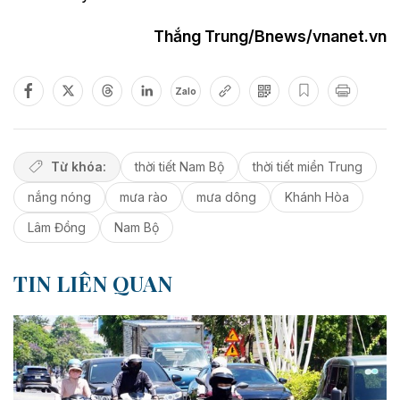
Thắng Trung/Bnews/vnanet.vn
Zalo
Từ khóa:
thời tiết Nam Bộ
thời tiết miền Trung
nắng nóng
mưa rào
mưa dông
Khánh Hòa
Lâm Đồng
Nam Bộ
TIN LIÊN QUAN