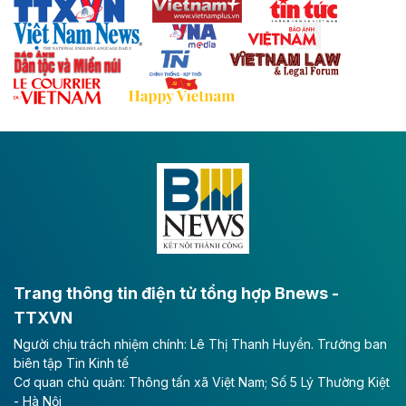
Thái Nguyên và các tỉnh trung du, miền núi phía Bắc
với hệ thống cửa khẩu quốc tế tại Lạng Sơn.
Theo baodautu.vn
Đề xuất đầu tư 11.500 tỷ đồng xây dựng cao
tốc CT.11 qua Ninh Bình
Dự án đầu tư tuyến cao tốc CT.11, đoạn Liêm Tuyền -
Đông A dài khoảng 25,1 km được kỳ vọng sẽ tạo động
lực phát triển kinh tế - xã hội khu vực phía Nam đồng
bằng sông Hồng.
Theo baodautu.vn
ACV rót gần 40 ngàn tỷ đồng vào sân bay
Long Thành
Trang thông tin điện tử tổng hợp Bnews -
TTXVN
Tổng công ty Cảng hàng không Việt Nam - CTCP
Người chịu trách nhiệm chính: Lê Thị Thanh Huyền. Trưởng ban
(ACV) vừa lập kỷ lục mới về lợi nhuận trong quý
biên tập Tin Kinh tế
II/2026.
Cơ quan chủ quản: Thông tấn xã Việt Nam; Số 5 Lý Thường Kiệt
- Hà Nội