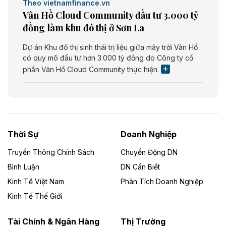
Theo vietnamfinance.vn
Vân Hồ Cloud Community đầu tư 3.000 tỷ
đồng làm khu đô thị ở Sơn La
Dự án Khu đô thị sinh thái trị liệu giữa mây trời Vân Hồ
có quy mô đầu tư hơn 3.000 tỷ đồng do Công ty cổ
phần Vân Hồ Cloud Community thực hiện.
Theo vietnamfinance.vn
Năng lượng môi trường Bắc Giang đầu tư
nhà máy điện rác 1.866 tỷ đồng
Thời Sự
Doanh Nghiệp
Dự án Nhà máy xử lý rác và phát điện Bắc Giang do
Công ty TNHH Năng lượng môi trường Bắc Giang làm
Truyền Thông Chính Sách
Chuyển Động DN
chủ đầu tư, có tổng mức đầu tư 1.866 tỷ đồng.
Bình Luận
DN Cần Biết
Kinh Tế Việt Nam
Phân Tích Doanh Nghiệp
Theo vietnamfinance.vn
Đức Long Gia Lai mở rộng ‘hệ sinh thái’
Kinh Tế Thế Giới
năng lượng với loạt dự án nghìn tỷ ở Gia
Lai
Tài Chính & Ngân Hàng
Thị Trường