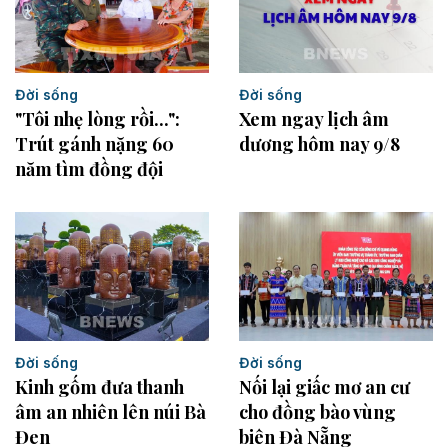
Đời sống
Đời sống
Xem ngay lịch âm
"Tôi nhẹ lòng rồi...":
dương hôm nay 9/8
Trút gánh nặng 60
năm tìm đồng đội
Đời sống
Đời sống
Kinh gốm đưa thanh
Nối lại giấc mơ an cư
âm an nhiên lên núi Bà
cho đồng bào vùng
Đen
biên Đà Nẵng