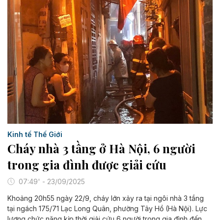
Kinh tế Thế Giới
Cháy nhà 3 tầng ở Hà Nội, 6 người
trong gia đình được giải cứu
07:49' - 23/09/2025
Khoảng 20h55 ngày 22/9, cháy lớn xảy ra tại ngôi nhà 3 tầng
tại ngách 175/71 Lạc Long Quân, phường Tây Hồ (Hà Nội). Lực
lượng chức năng kịp thời giải cứu 6 người trong gia đình đến