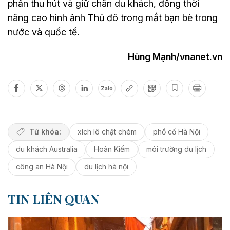
phần thu hút và giữ chân du khách, đồng thời
nâng cao hình ảnh Thủ đô trong mắt bạn bè trong
nước và quốc tế.
Hùng Mạnh/vnanet.vn
Zalo
Từ khóa:
xích lô chặt chém
phố cổ Hà Nội
du khách Australia
Hoàn Kiếm
môi trường du lịch
công an Hà Nội
du lịch hà nội
TIN LIÊN QUAN