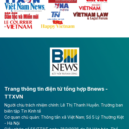
với hệ thống cửa khẩu quốc tế tại Lạng Sơn.
Theo baodautu.vn
Đề xuất đầu tư 11.500 tỷ đồng xây dựng cao
tốc CT.11 qua Ninh Bình
Dự án đầu tư tuyến cao tốc CT.11, đoạn Liêm Tuyền -
Đông A dài khoảng 25,1 km được kỳ vọng sẽ tạo động
lực phát triển kinh tế - xã hội khu vực phía Nam đồng
bằng sông Hồng.
Theo baodautu.vn
ACV rót gần 40 ngàn tỷ đồng vào sân bay
Long Thành
Trang thông tin điện tử tổng hợp Bnews -
TTXVN
Tổng công ty Cảng hàng không Việt Nam - CTCP
Người chịu trách nhiệm chính: Lê Thị Thanh Huyền. Trưởng ban
(ACV) vừa lập kỷ lục mới về lợi nhuận trong quý
biên tập Tin Kinh tế
II/2026.
Cơ quan chủ quản: Thông tấn xã Việt Nam; Số 5 Lý Thường Kiệt
- Hà Nội
Theo baodautu.vn