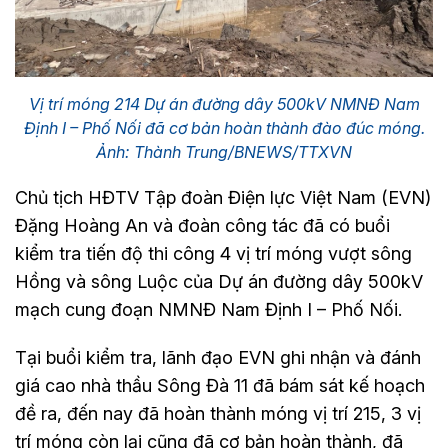
Vị trí móng 214 Dự án đường dây 500kV NMNĐ Nam
Định I – Phố Nối đã cơ bản hoàn thành đào đúc móng.
Ảnh: Thành Trung/BNEWS/TTXVN
Chủ tịch HĐTV Tập đoàn Điện lực Việt Nam (EVN)
Đặng Hoàng An và đoàn công tác đã có buổi
kiểm tra tiến độ thi công 4 vị trí móng vượt sông
Hồng và sông Luộc của Dự án đường dây 500kV
mạch cung đoạn NMNĐ Nam Định I – Phố Nối.
Tại buổi kiểm tra, lãnh đạo EVN ghi nhận và đánh
giá cao nhà thầu Sông Đà 11 đã bám sát kế hoạch
đề ra, đến nay đã hoàn thành móng vị trí 215, 3 vị
trí móng còn lại cũng đã cơ bản hoàn thành, đã