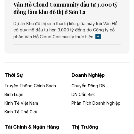
Vân Hồ Cloud Community đầu tư 3.000 tỷ
đồng làm khu đô thị ở Sơn La
Dự án Khu đô thị sinh thái trị liệu giữa mây trời Vân Hồ
có quy mô đầu tư hơn 3.000 tỷ đồng do Công ty cổ
phần Vân Hồ Cloud Community thực hiện.
Theo vietnamfinance.vn
Năng lượng môi trường Bắc Giang đầu tư
nhà máy điện rác 1.866 tỷ đồng
Thời Sự
Doanh Nghiệp
Dự án Nhà máy xử lý rác và phát điện Bắc Giang do
Công ty TNHH Năng lượng môi trường Bắc Giang làm
Truyền Thông Chính Sách
Chuyển Động DN
chủ đầu tư, có tổng mức đầu tư 1.866 tỷ đồng.
Bình Luận
DN Cần Biết
Kinh Tế Việt Nam
Phân Tích Doanh Nghiệp
Theo vietnamfinance.vn
Đức Long Gia Lai mở rộng ‘hệ sinh thái’
Kinh Tế Thế Giới
năng lượng với loạt dự án nghìn tỷ ở Gia
Lai
Tài Chính & Ngân Hàng
Thị Trường