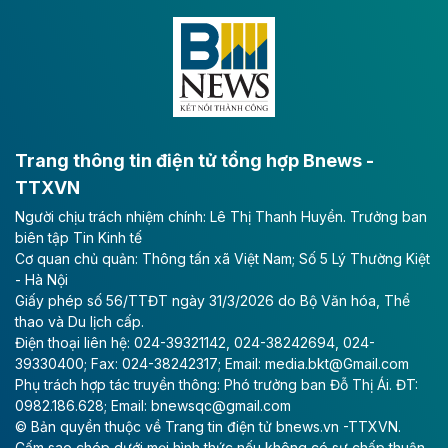
Đông A dài khoảng 25,1 km được kỳ vọng sẽ tạo động
lực phát triển kinh tế - xã hội khu vực phía Nam đồng
bằng sông Hồng.
Theo baodautu.vn
ACV rót gần 40 ngàn tỷ đồng vào sân bay
Long Thành
Trang thông tin điện tử tổng hợp Bnews -
TTXVN
Tổng công ty Cảng hàng không Việt Nam - CTCP
Người chịu trách nhiệm chính: Lê Thị Thanh Huyền. Trưởng ban
(ACV) vừa lập kỷ lục mới về lợi nhuận trong quý
biên tập Tin Kinh tế
II/2026.
Cơ quan chủ quản: Thông tấn xã Việt Nam; Số 5 Lý Thường Kiệt
- Hà Nội
Theo baodautu.vn
Giấy phép số 56/TTĐT ngày 31/3/2026 do Bộ Văn hóa, Thể
Vinaconex lập đỉnh doanh thu
thao và Du lịch cấp.
Điện thoại liên hệ: 024-39321142, 024-38242694, 024-
Tổng CTCP Xuất nhập khẩu và Xây dựng Việt Nam
39330400; Fax: 024-38242317; Email: media.bkt@Gmail.com
(Vinaconex) đã khép lại nửa đầu năm với doanh thu
Phụ trách hợp tác truyền thông: Phó trưởng ban Đỗ Thị Ái. ĐT:
thuần gần 7.268 tỷ đồng, tăng 4% so với cùng kỳ và
0982.186.628; Email: bnewsqc@gmail.com
cũng là mức cao nhất lịch sử hoạt động của doanh
© Bản quyền thuộc về Trang tin điện tử bnews.vn -TTXVN.
nghiệp.
Cấm sao chép dưới mọi hình thức nếu không có sự chấp thuận