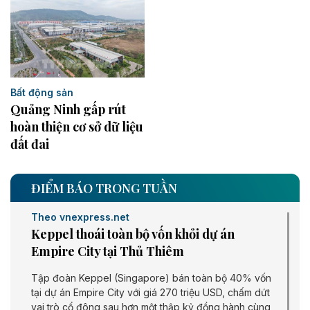
Bất động sản
Quảng Ninh gấp rút
hoàn thiện cơ sở dữ liệu
đất đai
ĐIỂM BÁO TRONG TUẦN
Theo vnexpress.net
Keppel thoái toàn bộ vốn khỏi dự án
Empire City tại Thủ Thiêm
Tập đoàn Keppel (Singapore) bán toàn bộ 40% vốn
tại dự án Empire City với giá 270 triệu USD, chấm dứt
vai trò cổ đông sau hơn một thập kỷ đồng hành cùng