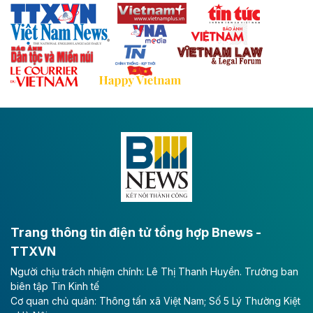
Thái Nguyên và các tỉnh trung du, miền núi phía Bắc
với hệ thống cửa khẩu quốc tế tại Lạng Sơn.
Theo baodautu.vn
Đề xuất đầu tư 11.500 tỷ đồng xây dựng cao
tốc CT.11 qua Ninh Bình
Dự án đầu tư tuyến cao tốc CT.11, đoạn Liêm Tuyền -
Đông A dài khoảng 25,1 km được kỳ vọng sẽ tạo động
lực phát triển kinh tế - xã hội khu vực phía Nam đồng
bằng sông Hồng.
Theo baodautu.vn
ACV rót gần 40 ngàn tỷ đồng vào sân bay
Long Thành
Trang thông tin điện tử tổng hợp Bnews -
TTXVN
Tổng công ty Cảng hàng không Việt Nam - CTCP
Người chịu trách nhiệm chính: Lê Thị Thanh Huyền. Trưởng ban
(ACV) vừa lập kỷ lục mới về lợi nhuận trong quý
biên tập Tin Kinh tế
II/2026.
Cơ quan chủ quản: Thông tấn xã Việt Nam; Số 5 Lý Thường Kiệt