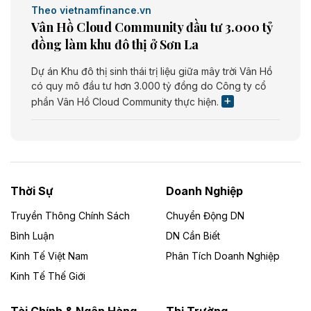
Theo vietnamfinance.vn
Vân Hồ Cloud Community đầu tư 3.000 tỷ
đồng làm khu đô thị ở Sơn La
Dự án Khu đô thị sinh thái trị liệu giữa mây trời Vân Hồ
có quy mô đầu tư hơn 3.000 tỷ đồng do Công ty cổ
phần Vân Hồ Cloud Community thực hiện.
Theo vietnamfinance.vn
Năng lượng môi trường Bắc Giang đầu tư
nhà máy điện rác 1.866 tỷ đồng
Thời Sự
Doanh Nghiệp
Dự án Nhà máy xử lý rác và phát điện Bắc Giang do
Công ty TNHH Năng lượng môi trường Bắc Giang làm
Truyền Thông Chính Sách
Chuyển Động DN
chủ đầu tư, có tổng mức đầu tư 1.866 tỷ đồng.
Bình Luận
DN Cần Biết
Kinh Tế Việt Nam
Phân Tích Doanh Nghiệp
Theo vietnamfinance.vn
Đức Long Gia Lai mở rộng ‘hệ sinh thái’
Kinh Tế Thế Giới
năng lượng với loạt dự án nghìn tỷ ở Gia
Lai