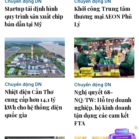
Chuyển động DN
Chuyển động DN
Startup tái định hình
Khởi công Trung tâm
quy trình sản xuất chip
thương mại AEON Phủ
bán dẫn tại Mỹ
Lý
Chuyển động DN
Chuyển động DN
Nhiệt điện Cần Thơ
Nghị quyết 68-
cung cấp hơn 14,1 tỷ
NQ/TW: Hỗ trợ doanh
kWh cho hệ thống điện
nghiệp, hộ kinh doanh
quốc gia
tận dụng các cam kết
FTA