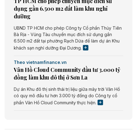
TP HCM cho phép chuyển mục đích sử
dụng gần 6.500 m2 đất làm khu nghỉ
dưỡng
UBND TP HCM cho phép Công ty Cổ phần Thủy Tiên
Bà Rịa - Vũng Tàu chuyển mục đích sử dụng gần
6.500 m2 đất tại phường Rạch Dừa để làm dự án Khu
khách sạn nghỉ dưỡng Đại Dương.
Theo vietnamfinance.vn
Vân Hồ Cloud Community đầu tư 3.000 tỷ
đồng làm khu đô thị ở Sơn La
Dự án Khu đô thị sinh thái trị liệu giữa mây trời Vân Hồ
có quy mô đầu tư hơn 3.000 tỷ đồng do Công ty cổ
phần Vân Hồ Cloud Community thực hiện.
Theo vietnamfinance.vn
Năng lượng môi trường Bắc Giang đầu tư
nhà máy điện rác 1.866 tỷ đồng