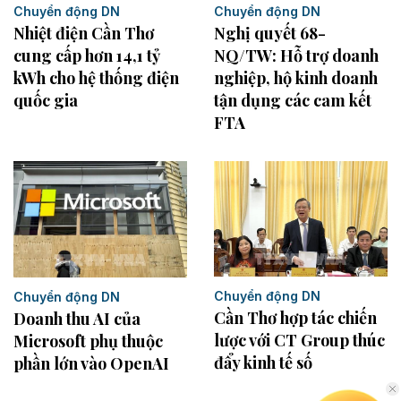
Chuyển động DN
Chuyển động DN
Nhiệt điện Cần Thơ
Nghị quyết 68-
cung cấp hơn 14,1 tỷ
NQ/TW: Hỗ trợ doanh
kWh cho hệ thống điện
nghiệp, hộ kinh doanh
quốc gia
tận dụng các cam kết
FTA
Chuyển động DN
Chuyển động DN
Cần Thơ hợp tác chiến
Doanh thu AI của
lược với CT Group thúc
Microsoft phụ thuộc
đẩy kinh tế số
phần lớn vào OpenAI