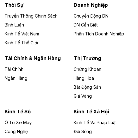
Thời Sự
Doanh Nghiệp
Dự án Nhà máy xử lý rác và phát điện Bắc Giang do
Công ty TNHH Năng lượng môi trường Bắc Giang làm
Truyền Thông Chính Sách
Chuyển Động DN
chủ đầu tư, có tổng mức đầu tư 1.866 tỷ đồng.
Bình Luận
DN Cần Biết
Kinh Tế Việt Nam
Phân Tích Doanh Nghiệp
Theo vietnamfinance.vn
Đức Long Gia Lai mở rộng ‘hệ sinh thái’
Kinh Tế Thế Giới
năng lượng với loạt dự án nghìn tỷ ở Gia
Lai
Tài Chính & Ngân Hàng
Thị Trường
Tài Chính
Chứng Khoán
Bốn doanh nghiệp có sự góp vốn của Công ty Cổ
phần Tập đoàn Đức Long Gia Lai (HoSE: DLG) được
Ngân Hàng
Hàng Hoá
chấp thuận đầu tư 4 dự án điện gió và điện mặt trời tại
Bất Động Sản
Gia Lai với tổng vốn hơn 4.750 tỷ đồng.
Giá Vàng
Theo vnexpress.net
Đồng Nai cho thuê gần 59 ha đất làm khu
Kinh Tế Số
Kinh Tế Xã Hội
công nghiệp ở Long Thành
Ô Tô Xe Máy
Kinh Tế Và Pháp Luật
Công Nghệ
UBND TP Đồng Nai cho Công ty Amata thuê gần 59 ha
Đời Sống
đất để đầu tư khu công nghiệp công nghệ cao Long