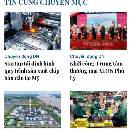
TIN CÙNG CHUYÊN MỤC
Chuyển động DN
Chuyển động DN
Startup tái định hình
Khởi công Trung tâm
quy trình sản xuất chip
thương mại AEON Phủ
bán dẫn tại Mỹ
Lý