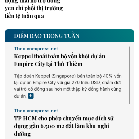
động thái hỗ trợ đồng
yen chi phối thị trường
tiền tệ tuần qua
ĐIỂM BÁO TRONG TUẦN
Theo vnexpress.net
Keppel thoái toàn bộ vốn khỏi dự án
Empire City tại Thủ Thiêm
Tập đoàn Keppel (Singapore) bán toàn bộ 40% vốn
tại dự án Empire City với giá 270 triệu USD, chấm dứt
vai trò cổ đông sau hơn một thập kỷ đồng hành cùng
dự án.
Theo vnexpress.net
TP HCM cho phép chuyển mục đích sử
dụng gần 6.500 m2 đất làm khu nghỉ
dưỡng