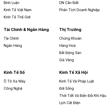
Bình Luận
DN Cần Biết
Kinh Tế Việt Nam
Phân Tích Doanh Nghiệp
Theo vietnamfinance.vn
Đức Long Gia Lai mở rộng ‘hệ sinh thái’
Kinh Tế Thế Giới
năng lượng với loạt dự án nghìn tỷ ở Gia
Lai
Tài Chính & Ngân Hàng
Thị Trường
Tài Chính
Chứng Khoán
Bốn doanh nghiệp có sự góp vốn của Công ty Cổ
phần Tập đoàn Đức Long Gia Lai (HoSE: DLG) được
Ngân Hàng
Hàng Hoá
chấp thuận đầu tư 4 dự án điện gió và điện mặt trời tại
Bất Động Sản
Gia Lai với tổng vốn hơn 4.750 tỷ đồng.
Giá Vàng
Theo vnexpress.net
Đồng Nai cho thuê gần 59 ha đất làm khu
Kinh Tế Số
Kinh Tế Xã Hội
công nghiệp ở Long Thành
Ô Tô Xe Máy
Kinh Tế Và Pháp Luật
Công Nghệ
UBND TP Đồng Nai cho Công ty Amata thuê gần 59 ha
Đời Sống
đất để đầu tư khu công nghiệp công nghệ cao Long
Thời Tiết Và Biến Đổi Khí Hậu
Thành, thời hạn đến 2065.
Lịch Cắt Điện
Theo baodautu.vn