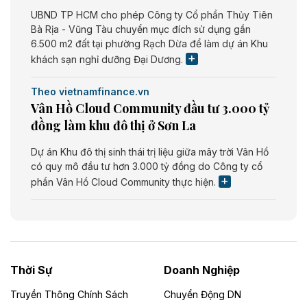
UBND TP HCM cho phép Công ty Cổ phần Thủy Tiên
Bà Rịa - Vũng Tàu chuyển mục đích sử dụng gần
6.500 m2 đất tại phường Rạch Dừa để làm dự án Khu
khách sạn nghỉ dưỡng Đại Dương.
Theo vietnamfinance.vn
Vân Hồ Cloud Community đầu tư 3.000 tỷ
đồng làm khu đô thị ở Sơn La
Dự án Khu đô thị sinh thái trị liệu giữa mây trời Vân Hồ
có quy mô đầu tư hơn 3.000 tỷ đồng do Công ty cổ
phần Vân Hồ Cloud Community thực hiện.
Theo vietnamfinance.vn
Năng lượng môi trường Bắc Giang đầu tư
nhà máy điện rác 1.866 tỷ đồng
Thời Sự
Doanh Nghiệp
Dự án Nhà máy xử lý rác và phát điện Bắc Giang do
Công ty TNHH Năng lượng môi trường Bắc Giang làm
Truyền Thông Chính Sách
Chuyển Động DN
chủ đầu tư, có tổng mức đầu tư 1.866 tỷ đồng.