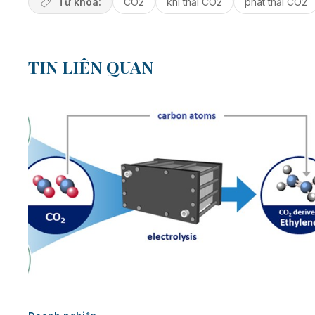
Từ khóa:
CO2
khí thải CO2
phát thải CO2
TIN LIÊN QUAN