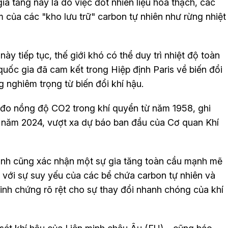
a tăng này là do việc đốt nhiên liệu hóa thạch, các
 của các "kho lưu trữ" carbon tự nhiên như rừng nhiệt
y tiếp tục, thế giới khó có thể duy trì nhiệt độ toàn
ốc gia đã cam kết trong Hiệp định Paris về biến đổi
 nghiêm trọng từ biến đổi khí hậu.
 đo nồng độ CO2 trong khí quyển từ năm 1958, ghi
 năm 2024, vượt xa dự báo ban đầu của Cơ quan Khí
tinh cũng xác nhận một sự gia tăng toàn cầu mạnh mẽ
ợp với sự suy yếu của các bể chứa carbon tự nhiên và
inh chứng rõ rệt cho sự thay đổi nhanh chóng của khí