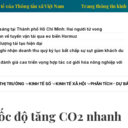
g tin kinh tế của Thông tấn xã Việt Nam
Trang thôn
sáng tại Thành phố Hồ Chí Minh: Hai người tử vong
ận về tuyến vận tải qua eo biển Hormuz
ượng tái tạo hiện đại
ghi nhận doanh thu quý kỷ lục bất chấp sự sụt giảm khách du
ánh giá cao triển vọng hợp tác cơ giới hóa nông nghiệp với
THỊ TRƯỜNG
KINH TẾ SỐ
KINH TẾ XÃ HỘI
PHÂN TÍCH - DỰ B
ốc độ tăng CO2 nhanh