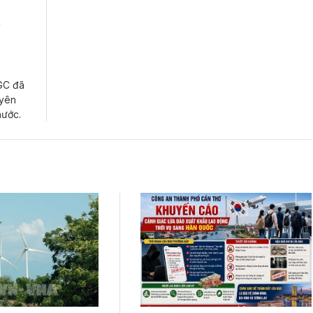
n
AGC đã
uyên
nước.