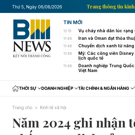
ng tin kinh tế của Thông tấn xã Việt Nam
Trang thôn
Thứ 5, Ngày 06/08/2026
TIN MỚI
Vụ cháy nhà dân lúc rạng 
12:15
Iran và Oman đạt thỏa thu
11:46
Chuyển dịch xanh từ năng l
11:46
Mỹ: Các công viên Disney 
11:46
lịch quốc tế
Doanh nghiệp Trung Quốc đ
11:46
Việt Nam
THỜI SỰ
DOANH NGHIỆP
TÀI CHÍNH & NGÂN HÀNG
Trang chủ
Kinh tế xã hội
Năm 2024 ghi nhận t