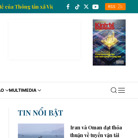
g tin kinh tế của Thông tấn xã Việt Nam
Trang thông
RSS
ÁO
MULTIMEDIA
TIN NỔI BẬT
Iran và Oman đạt thỏa
thuận về tuyến vận tải