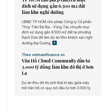
đích sử dụng gần 6.500 m2 đất
làm khu nghỉ dưỡng
UBND TP HCM cho phép Công ty Cổ phần
Thủy Tiên Bà Rịa - Vũng Tàu chuyển mục
đích sử dụng gần 6.500 m2 đất tại phường
Rạch Dừa để làm dự án Khu khách sạn nghỉ
dưỡng Đại Dương.
Theo vietnamfinance.vn
Vân Hồ Cloud Community đầu tư
3.000 tỷ đồng làm khu đô thị ở Sơn
La
Dự án Khu đô thị sinh thái trị liệu giữa mây
trời Vân Hồ có quy mô đầu tư hơn 3.000 tỷ
đồng do Công ty cổ phần Vân Hồ Cloud
Community thực hiện.
Theo vietnamfinance.vn