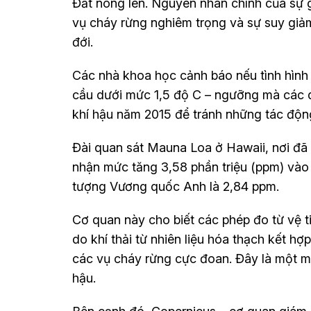
Đất nóng lên. Nguyên nhân chính của sự gi
vụ cháy rừng nghiêm trọng và sự suy giảm
đới.
Các nhà khoa học cảnh báo nếu tình hình nà
cầu dưới mức 1,5 độ C – ngưỡng mà các qu
khí hậu năm 2015 để tránh những tác động
Đài quan sát Mauna Loa ở Hawaii, nơi đã
nhận mức tăng 3,58 phần triệu (ppm) vào
tượng Vương quốc Anh là 2,84 ppm.
Cơ quan này cho biết các phép đo từ vệ 
do khí thải từ nhiên liệu hóa thạch kết h
các vụ cháy rừng cực đoan. Đây là một m
hậu.