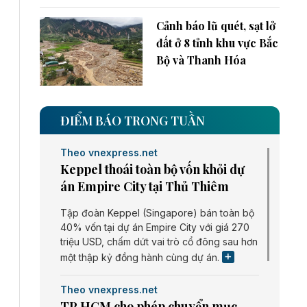
Cảnh báo lũ quét, sạt lở
đất ở 8 tỉnh khu vực Bắc
Bộ và Thanh Hóa
ĐIỂM BÁO TRONG TUẦN
Theo vnexpress.net
Keppel thoái toàn bộ vốn khỏi dự
án Empire City tại Thủ Thiêm
Tập đoàn Keppel (Singapore) bán toàn bộ
40% vốn tại dự án Empire City với giá 270
triệu USD, chấm dứt vai trò cổ đông sau hơn
một thập kỷ đồng hành cùng dự án.
Theo vnexpress.net
TP HCM cho phép chuyển mục