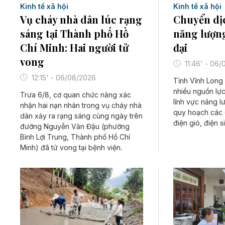
Kinh tế xã hội
Kinh tế xã hội
Vụ cháy nhà dân lúc rạng
Chuyển dị
sáng tại Thành phố Hồ
năng lượng
Chí Minh: Hai người tử
đại
vong
11:46' - 06
12:15' - 06/08/2026
Tỉnh Vĩnh Long 
nhiều nguồn lực
Trưa 6/8, cơ quan chức năng xác
lĩnh vực năng lư
nhận hai nạn nhân trong vụ cháy nhà
quy hoạch các d
dân xảy ra rạng sáng cùng ngày trên
điện gió, điện s
đường Nguyễn Văn Đậu (phường
Bình Lợi Trung, Thành phố Hồ Chí
Minh) đã tử vong tại bệnh viện.