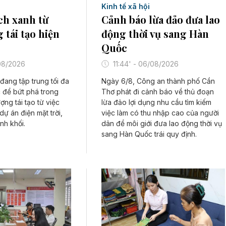
Kinh tế xã hội
ch xanh từ
Cảnh báo lừa đảo đưa lao
 tái tạo hiện
động thời vụ sang Hàn
Quốc
/08/2026
11:44' - 06/08/2026
đang tập trung tối đa
Ngày 6/8, Công an thành phố Cần
 để bứt phá trong
Thơ phát đi cảnh báo về thủ đoạn
ợng tái tạo từ việc
lừa đảo lợi dụng nhu cầu tìm kiếm
ự án điện mặt trời,
việc làm có thu nhập cao của người
inh khối.
dân để môi giới đưa lao động thời vụ
sang Hàn Quốc trái quy định.