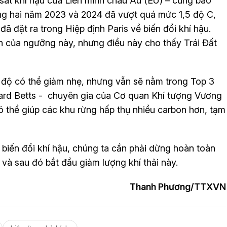
sát khí hậu của Liên minh châu Âu (EU) – cũng báo
ong hai năm 2023 và 2024 đã vượt quá mức 1,5 độ C,
ã đặt ra trong Hiệp định Paris về biến đổi khí hậu.
n của ngưỡng này, nhưng điều này cho thấy Trái Đất
độ có thể giảm nhẹ, nhưng vẫn sẽ nằm trong Top 3
ard Betts - chuyên gia của Cơ quan Khí tượng Vương
ó thể giúp các khu rừng hấp thụ nhiều carbon hơn, tạm
biến đổi khí hậu, chúng ta cần phải dừng hoàn toàn
 và sau đó bắt đầu giảm lượng khí thải này.
Thanh Phương/TTXVN