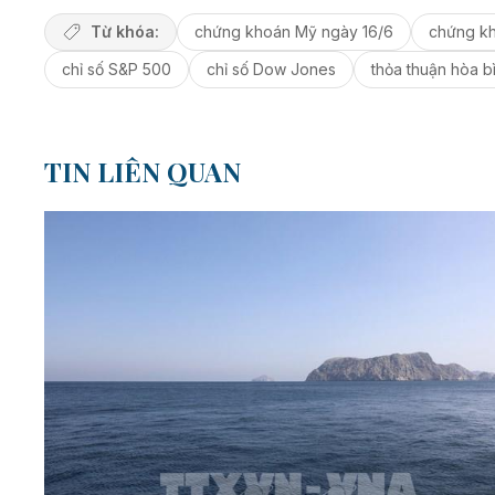
Từ khóa:
chứng khoán Mỹ ngày 16/6
chứng k
chỉ số S&P 500
chỉ số Dow Jones
thỏa thuận hòa b
TIN LIÊN QUAN