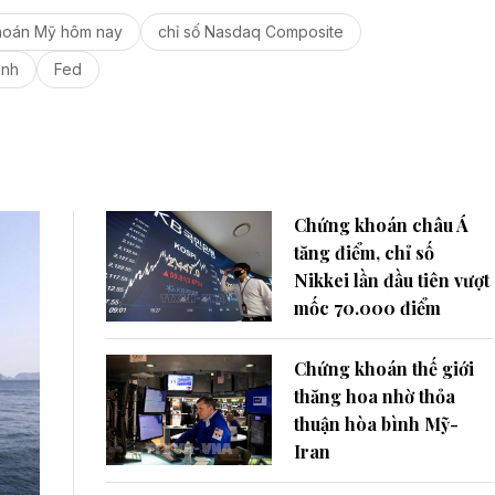
hoán Mỹ hôm nay
chỉ số Nasdaq Composite
ình
Fed
Chứng khoán châu Á
tăng điểm, chỉ số
Nikkei lần đầu tiên vượt
mốc 70.000 điểm
Chứng khoán thế giới
thăng hoa nhờ thỏa
thuận hòa bình Mỹ-
Iran