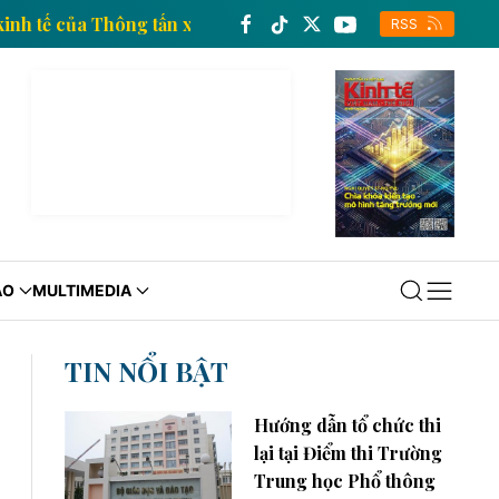
 thông tin kinh tế của Thông tấn xã Việt Nam
Trang 
RSS
ÁO
MULTIMEDIA
TIN NỔI BẬT
Hướng dẫn tổ chức thi
lại tại Điểm thi Trường
Trung học Phổ thông