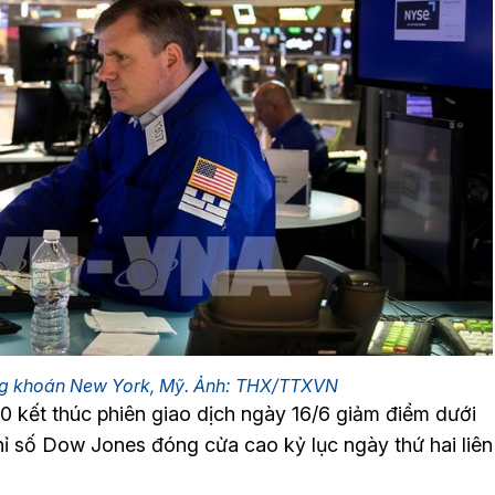
ứng khoán New York, Mỹ. Ảnh: THX/TTXVN
kết thúc phiên giao dịch ngày 16/6 giảm điểm dưới
chỉ số Dow Jones đóng cửa cao kỷ lục ngày thứ hai liên