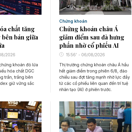
Chứng khoán
Chứng khoán châu Á
hóa chất tăng
giảm điểm sau đà hưng
g bên bán giữa
phấn nhờ cổ phiếu AI
ửa
15:56' - 06/08/2026
/08/2026
Thị trường chứng khoán châu Á hầu
 chứng khoán đỏ lửa
hết giảm điểm trong phiên 6/8, đảo
hiếu hóa chất DGC
chiều sau đợt tăng mạnh nhờ lực đẩy
g trần, trắng bên
từ các cổ phiếu liên quan đến trí tuệ
ndex giữ vững sắc
nhân tạo (AI) ở phiên trước.