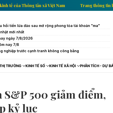
 thông tin kinh tế của Thông tấn xã Việt Nam
Trang
u hồi tiền lừa đảo sau mở rộng phong tỏa tài khoản "ma"
nhật mới nhất
 nay ngày 7/8/2026
ôm nay 7/8
g nghiệp trước cạnh tranh không công bằng
THỊ TRƯỜNG
KINH TẾ SỐ
KINH TẾ XÃ HỘI
PHÂN TÍCH - DỰ B
à S&P 500 giảm điểm,
p kỷ lục