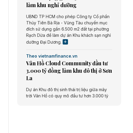
làm khu nghỉ dưỡng
UBND TP HCM cho phép Công ty Cổ phần
Thủy Tiên Bà Rịa - Vũng Tàu chuyển mục
đích sử dụng gần 6.500 m2 đất tại phường
Rạch Dừa để làm dự án Khu khách sạn nghỉ
dưỡng Đại Dương.
Theo vietnamfinance.vn
Vân Hồ Cloud Community đầu tư
3.000 tỷ đồng làm khu đô thị ở Sơn
La
Dự án Khu đô thị sinh thái trị liệu giữa mây
trời Vân Hồ có quy mô đầu tư hơn 3.000 tỷ
đồng do Công ty cổ phần Vân Hồ Cloud
Community thực hiện.
Theo vietnamfinance.vn
Năng lượng môi trường Bắc Giang