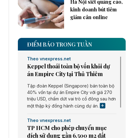
Hà Nội siết quảng cáo,
kinh doanh bút tiêm
giảm cân online
ĐIỂM BÁO TRONG TUẦN
Theo vnexpress.net
Keppel thoái toàn bộ vốn khỏi dự
án Empire City tại Thủ Thiêm
Tập đoàn Keppel (Singapore) bán toàn bộ
40% vốn tại dự án Empire City với giá 270
triệu USD, chấm dứt vai trò cổ đông sau hơn
một thập kỷ đồng hành cùng dự án.
Theo vnexpress.net
TP HCM cho phép chuyển mục
đích sử dụng gần 6.500 m2 đất