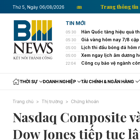
g thông tin kinh tế của Thông tấn xã Việt Nam
Trang
Thứ 5, Ngày 06/08/2026
TIN MỚI
Hàn Quốc tăng hiệu quả th
05:30
Giá vàng hôm nay 7/8 cập 
05:30
Lịch thi đấu bóng đá hôm
05:00
Xem ngay lịch âm dương h
05:00
Công cụ bảo vệ ngành côn
22:04
THỜI SỰ
DOANH NGHIỆP
TÀI CHÍNH & NGÂN HÀNG
Trang chủ
Thị trường
Chứng khoán
Nasdaq Composite v
Dow Jones tiếp tục lậ