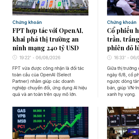
Chứng khoán
Chứng khoán
FPT hợp tác với OpenAI,
Cổ phiếu 
khai phá thị trường an
trần, trắn
ninh mạng 240 tỷ USD
phiên đỏ l
19:22' - 06/08/2026
16:33' - 06
FPT vừa được công nhận là đối tác
Giữa thị trường
toàn cầu của OpenAI (Select
ngày 6/8, cổ p
Partner) nhằm giúp các doanh
ngược dòng tăn
nghiệp chuyển đổi, ứng dụng AI hiệu
bán, giúp VN-I
quả và an toàn trên quy mô lớn.
xanh hy vọng.