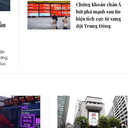
Chứng khoán châu Á
bứt phá mạnh sau tín
hiệu tích cực từ xung
gần
đột Trung Đông
uận
ường
lục.