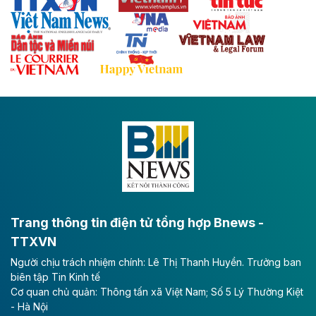
với hệ thống cửa khẩu quốc tế tại Lạng Sơn.
Theo baodautu.vn
Đề xuất đầu tư 11.500 tỷ đồng xây dựng cao
tốc CT.11 qua Ninh Bình
Dự án đầu tư tuyến cao tốc CT.11, đoạn Liêm Tuyền -
Đông A dài khoảng 25,1 km được kỳ vọng sẽ tạo động
lực phát triển kinh tế - xã hội khu vực phía Nam đồng
bằng sông Hồng.
Theo baodautu.vn
ACV rót gần 40 ngàn tỷ đồng vào sân bay
Long Thành
Trang thông tin điện tử tổng hợp Bnews -
TTXVN
Tổng công ty Cảng hàng không Việt Nam - CTCP
Người chịu trách nhiệm chính: Lê Thị Thanh Huyền. Trưởng ban
(ACV) vừa lập kỷ lục mới về lợi nhuận trong quý
biên tập Tin Kinh tế
II/2026.
Cơ quan chủ quản: Thông tấn xã Việt Nam; Số 5 Lý Thường Kiệt
- Hà Nội
Theo baodautu.vn