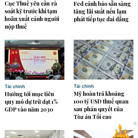
Cục Thuế yêu cầu rà
Fed cảnh báo sẵn sàng
soát kỹ trước khi tạm
tăng lãi suất nếu lạm
hoãn xuất cảnh người
phát tiếp tục dai dẳng
nộp thuế
Tài chính
Tài chính
Mỹ hoàn trả khoảng
Hướng tới mục tiêu
100 tỷ USD thuế quan
quy mô dự trữ đạt 1%
sau phán quyết của
GDP vào năm 2030
Tòa án Tối cao