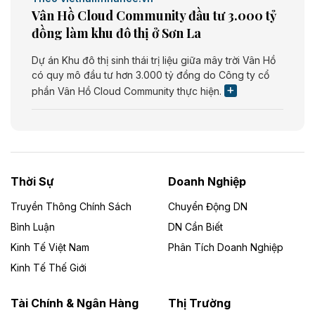
Vân Hồ Cloud Community đầu tư 3.000 tỷ
đồng làm khu đô thị ở Sơn La
Dự án Khu đô thị sinh thái trị liệu giữa mây trời Vân Hồ
có quy mô đầu tư hơn 3.000 tỷ đồng do Công ty cổ
phần Vân Hồ Cloud Community thực hiện.
Theo vietnamfinance.vn
Năng lượng môi trường Bắc Giang đầu tư
nhà máy điện rác 1.866 tỷ đồng
Thời Sự
Doanh Nghiệp
Dự án Nhà máy xử lý rác và phát điện Bắc Giang do
Công ty TNHH Năng lượng môi trường Bắc Giang làm
Truyền Thông Chính Sách
Chuyển Động DN
chủ đầu tư, có tổng mức đầu tư 1.866 tỷ đồng.
Bình Luận
DN Cần Biết
Kinh Tế Việt Nam
Phân Tích Doanh Nghiệp
Theo vietnamfinance.vn
Đức Long Gia Lai mở rộng ‘hệ sinh thái’
Kinh Tế Thế Giới
năng lượng với loạt dự án nghìn tỷ ở Gia
Lai
Tài Chính & Ngân Hàng
Thị Trường