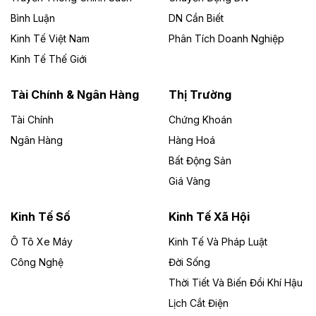
chủ đầu tư, có tổng mức đầu tư 1.866 tỷ đồng.
Bình Luận
DN Cần Biết
Kinh Tế Việt Nam
Phân Tích Doanh Nghiệp
Theo vietnamfinance.vn
Đức Long Gia Lai mở rộng ‘hệ sinh thái’
Kinh Tế Thế Giới
năng lượng với loạt dự án nghìn tỷ ở Gia
Lai
Tài Chính & Ngân Hàng
Thị Trường
Tài Chính
Chứng Khoán
Bốn doanh nghiệp có sự góp vốn của Công ty Cổ
phần Tập đoàn Đức Long Gia Lai (HoSE: DLG) được
Ngân Hàng
Hàng Hoá
chấp thuận đầu tư 4 dự án điện gió và điện mặt trời tại
Bất Động Sản
Gia Lai với tổng vốn hơn 4.750 tỷ đồng.
Giá Vàng
Theo vnexpress.net
Đồng Nai cho thuê gần 59 ha đất làm khu
Kinh Tế Số
Kinh Tế Xã Hội
công nghiệp ở Long Thành
Ô Tô Xe Máy
Kinh Tế Và Pháp Luật
Công Nghệ
UBND TP Đồng Nai cho Công ty Amata thuê gần 59 ha
Đời Sống
đất để đầu tư khu công nghiệp công nghệ cao Long
Thời Tiết Và Biến Đổi Khí Hậu
Thành, thời hạn đến 2065.
Lịch Cắt Điện