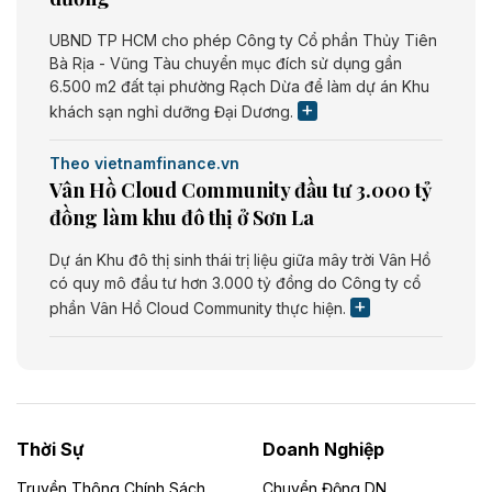
UBND TP HCM cho phép Công ty Cổ phần Thủy Tiên
Bà Rịa - Vũng Tàu chuyển mục đích sử dụng gần
6.500 m2 đất tại phường Rạch Dừa để làm dự án Khu
khách sạn nghỉ dưỡng Đại Dương.
Theo vietnamfinance.vn
Vân Hồ Cloud Community đầu tư 3.000 tỷ
đồng làm khu đô thị ở Sơn La
Dự án Khu đô thị sinh thái trị liệu giữa mây trời Vân Hồ
có quy mô đầu tư hơn 3.000 tỷ đồng do Công ty cổ
phần Vân Hồ Cloud Community thực hiện.
Theo vietnamfinance.vn
Năng lượng môi trường Bắc Giang đầu tư
nhà máy điện rác 1.866 tỷ đồng
Thời Sự
Doanh Nghiệp
Dự án Nhà máy xử lý rác và phát điện Bắc Giang do
Công ty TNHH Năng lượng môi trường Bắc Giang làm
Truyền Thông Chính Sách
Chuyển Động DN