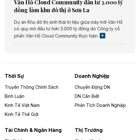
Vân Hồ Cloud Community đầu tư 3.000 tỷ
đồng làm khu đô thị ở Sơn La
Dự án Khu đô thị sinh thái trị liệu giữa mây trời Vân Hồ
có quy mô đầu tư hơn 3.000 tỷ đồng do Công ty cổ
phần Vân Hồ Cloud Community thực hiện.
Theo vietnamfinance.vn
Năng lượng môi trường Bắc Giang đầu tư
nhà máy điện rác 1.866 tỷ đồng
Thời Sự
Doanh Nghiệp
Dự án Nhà máy xử lý rác và phát điện Bắc Giang do
Công ty TNHH Năng lượng môi trường Bắc Giang làm
Truyền Thông Chính Sách
Chuyển Động DN
chủ đầu tư, có tổng mức đầu tư 1.866 tỷ đồng.
Bình Luận
DN Cần Biết
Kinh Tế Việt Nam
Phân Tích Doanh Nghiệp
Theo vietnamfinance.vn
Đức Long Gia Lai mở rộng ‘hệ sinh thái’
Kinh Tế Thế Giới
năng lượng với loạt dự án nghìn tỷ ở Gia
Lai
Tài Chính & Ngân Hàng
Thị Trường