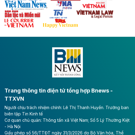
với hệ thống cửa khẩu quốc tế tại Lạng Sơn.
Theo baodautu.vn
Đề xuất đầu tư 11.500 tỷ đồng xây dựng cao
tốc CT.11 qua Ninh Bình
Dự án đầu tư tuyến cao tốc CT.11, đoạn Liêm Tuyền -
Đông A dài khoảng 25,1 km được kỳ vọng sẽ tạo động
lực phát triển kinh tế - xã hội khu vực phía Nam đồng
bằng sông Hồng.
Theo baodautu.vn
ACV rót gần 40 ngàn tỷ đồng vào sân bay
Long Thành
Trang thông tin điện tử tổng hợp Bnews -
TTXVN
Tổng công ty Cảng hàng không Việt Nam - CTCP
Người chịu trách nhiệm chính: Lê Thị Thanh Huyền. Trưởng ban
(ACV) vừa lập kỷ lục mới về lợi nhuận trong quý
biên tập Tin Kinh tế
II/2026.
Cơ quan chủ quản: Thông tấn xã Việt Nam; Số 5 Lý Thường Kiệt
- Hà Nội
Theo baodautu.vn
Giấy phép số 56/TTĐT ngày 31/3/2026 do Bộ Văn hóa, Thể