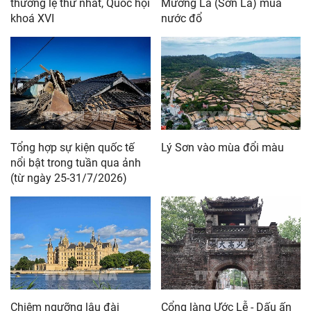
Mường La (Sơn La) mùa
thường lệ thứ nhất, Quốc hội
nước đổ
khoá XVI
Tổng hợp sự kiện quốc tế
Lý Sơn vào mùa đổi màu
nổi bật trong tuần qua ảnh
(từ ngày 25-31/7/2026)
Chiêm ngưỡng lâu đài
Cổng làng Ước Lễ - Dấu ấn