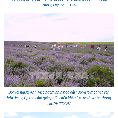
Phong Hà/PV TTXVN
Đối với người Anh, việc ngắm nhìn hoa oải hương là một nét văn
hóa đẹp, giúp tạo cảm giác phấn chấn khi mùa Hè về. Ảnh: Phong
Hà/PV TTXVN