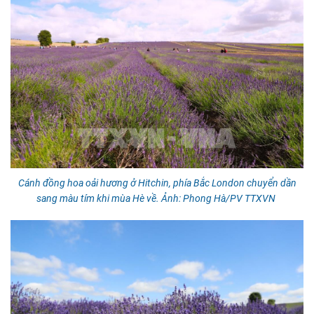
Cánh đồng hoa oải hương ở Hitchin, phía Bắc London chuyển dần
sang màu tím khi mùa Hè về. Ảnh: Phong Hà/PV TTXVN