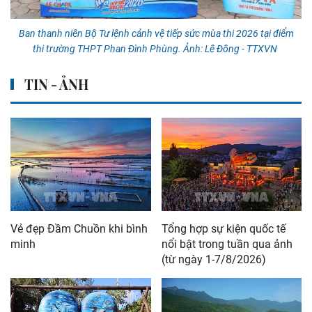
Ban thanh niên Bộ Tư lệnh cảnh vệ tiếp sức mùa thi 2026 tại điểm
thi trường THPT Phan Đình Phùng. Ảnh: Lê Đông - TTXVN
TIN - ẢNH
Vẻ đẹp Đầm Chuồn khi bình
Tổng hợp sự kiện quốc tế
minh
nổi bật trong tuần qua ảnh
(từ ngày 1-7/8/2026)