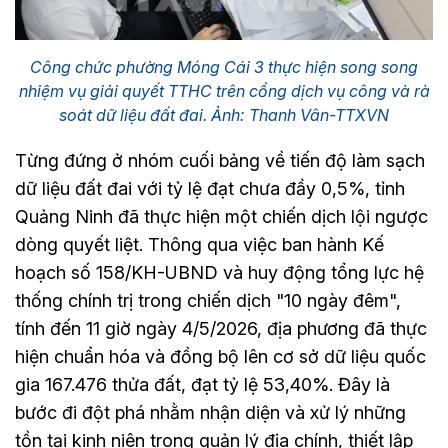
Công chức phường Móng Cái 3 thực hiện song song
nhiệm vụ giải quyết TTHC trên cổng dịch vụ công và rà
soát dữ liệu đất đai. Ảnh: Thanh Vân-TTXVN
Từng đứng ở nhóm cuối bảng về tiến độ làm sạch
dữ liệu đất đai với tỷ lệ đạt chưa đầy 0,5%, tỉnh
Quảng Ninh đã thực hiện một chiến dịch lội ngược
dòng quyết liệt. Thông qua việc ban hành Kế
hoạch số 158/KH-UBND và huy động tổng lực hệ
thống chính trị trong chiến dịch "10 ngày đêm",
tính đến 11 giờ ngày 4/5/2026, địa phương đã thực
hiện chuẩn hóa và đồng bộ lên cơ sở dữ liệu quốc
gia 167.476 thửa đất, đạt tỷ lệ 53,40%. Đây là
bước đi đột phá nhằm nhận diện và xử lý những
tồn tại kinh niên trong quản lý địa chính, thiết lập