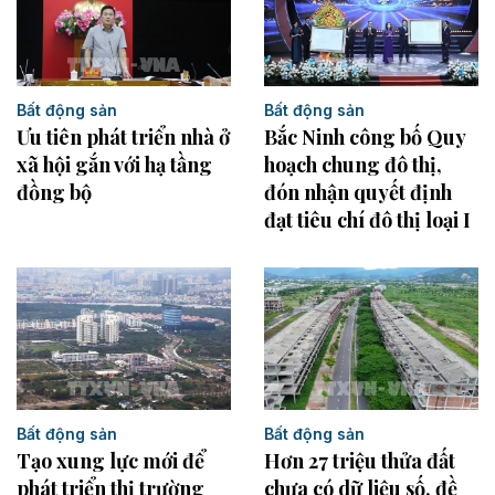
Bất động sản
Bất động sản
Bắc Ninh công bố Quy
Ưu tiên phát triển nhà ở
hoạch chung đô thị,
xã hội gắn với hạ tầng
đón nhận quyết định
đồng bộ
đạt tiêu chí đô thị loại I
Bất động sản
Bất động sản
Tạo xung lực mới để
Hơn 27 triệu thửa đất
phát triển thị trường
chưa có dữ liệu số, đề