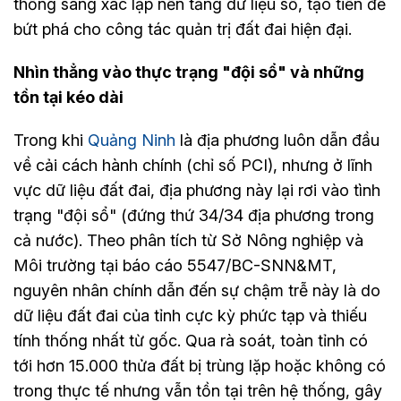
thống sang xác lập nền tảng dữ liệu số, tạo tiền đề
bứt phá cho công tác quản trị đất đai hiện đại.
Nhìn thẳng vào thực trạng "đội sổ" và những
tồn tại kéo dài
Trong khi
Quảng Ninh
là địa phương luôn dẫn đầu
về cải cách hành chính (chỉ số PCI), nhưng ở lĩnh
vực dữ liệu đất đai, địa phương này lại rơi vào tình
trạng "đội sổ" (đứng thứ 34/34 địa phương trong
cả nước). Theo phân tích từ Sở Nông nghiệp và
Môi trường tại báo cáo 5547/BC-SNN&MT,
nguyên nhân chính dẫn đến sự chậm trễ này là do
dữ liệu đất đai của tỉnh cực kỳ phức tạp và thiếu
tính thống nhất từ gốc. Qua rà soát, toàn tỉnh có
tới hơn 15.000 thửa đất bị trùng lặp hoặc không có
trong thực tế nhưng vẫn tồn tại trên hệ thống, gây