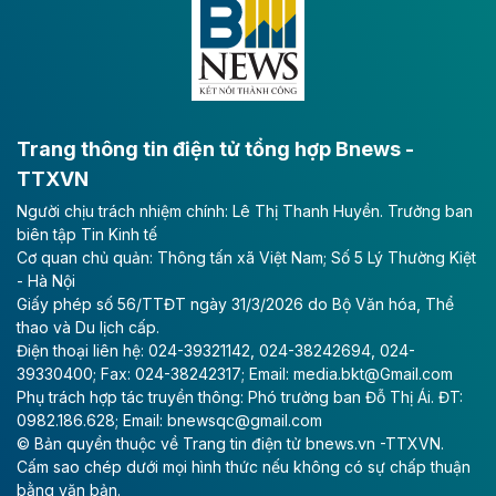
lực phát triển kinh tế - xã hội khu vực phía Nam đồng
bằng sông Hồng.
Theo baodautu.vn
ACV rót gần 40 ngàn tỷ đồng vào sân bay
Long Thành
Trang thông tin điện tử tổng hợp Bnews -
TTXVN
Tổng công ty Cảng hàng không Việt Nam - CTCP
Người chịu trách nhiệm chính: Lê Thị Thanh Huyền. Trưởng ban
(ACV) vừa lập kỷ lục mới về lợi nhuận trong quý
biên tập Tin Kinh tế
II/2026.
Cơ quan chủ quản: Thông tấn xã Việt Nam; Số 5 Lý Thường Kiệt
- Hà Nội
Theo baodautu.vn
Giấy phép số 56/TTĐT ngày 31/3/2026 do Bộ Văn hóa, Thể
Vinaconex lập đỉnh doanh thu
thao và Du lịch cấp.
Điện thoại liên hệ: 024-39321142, 024-38242694, 024-
Tổng CTCP Xuất nhập khẩu và Xây dựng Việt Nam
39330400; Fax: 024-38242317; Email: media.bkt@Gmail.com
(Vinaconex) đã khép lại nửa đầu năm với doanh thu
Phụ trách hợp tác truyền thông: Phó trưởng ban Đỗ Thị Ái. ĐT:
thuần gần 7.268 tỷ đồng, tăng 4% so với cùng kỳ và
0982.186.628; Email: bnewsqc@gmail.com
cũng là mức cao nhất lịch sử hoạt động của doanh
© Bản quyền thuộc về Trang tin điện tử bnews.vn -TTXVN.
nghiệp.
Cấm sao chép dưới mọi hình thức nếu không có sự chấp thuận
bằng văn bản.