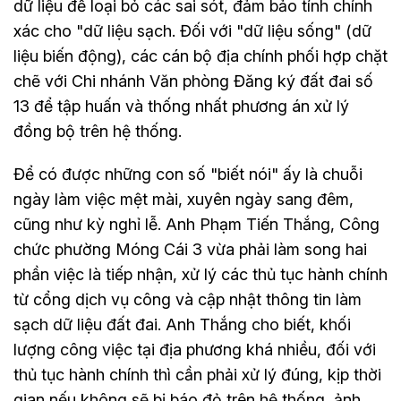
dữ liệu để loại bỏ các sai sót, đảm bảo tính chính
xác cho "dữ liệu sạch. Đối với "dữ liệu sống" (dữ
liệu biến động), các cán bộ địa chính phối hợp chặt
chẽ với Chi nhánh Văn phòng Đăng ký đất đai số
13 để tập huấn và thống nhất phương án xử lý
đồng bộ trên hệ thống.
Để có được những con số "biết nói" ấy là chuỗi
ngày làm việc mệt mài, xuyên ngày sang đêm,
cũng như kỳ nghỉ lễ. Anh Phạm Tiến Thắng, Công
chức phường Móng Cái 3 vừa phải làm song hai
phần việc là tiếp nhận, xử lý các thủ tục hành chính
từ cổng dịch vụ công và cập nhật thông tin làm
sạch dữ liệu đất đai. Anh Thắng cho biết, khối
lượng công việc tại địa phương khá nhiều, đối với
thủ tục hành chính thì cần phải xử lý đúng, kịp thời
gian nếu không sẽ bị báo đỏ trên hệ thống, ảnh