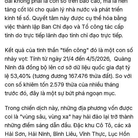
đai không phải là con số trên báo cáo, mà là nền
tảng cốt lõi cho quản lý nhà nước và phát triển
kinh tế số. Quyết tâm này được cụ thể hóa bằng
việc thành lập Ban Chỉ đạo và Tổ công tác cấp
tỉnh do trực tiếp lãnh đạo tỉnh chỉ đạo trực tiếp.
Kết quả của tinh thần "tiến công" đó là một con số
nhảy vọt: Tính từ ngày 21/4 đến 4/5/2026, Quảng
Ninh đã đồng bộ lên cơ sở dữ liệu quốc gia đạt tỷ
lệ 53,40% (tương đương 167.476 thửa đất). So với
con số khiêm tốn 2.579 thửa của nhiều tháng
trước đó, đây là một sự bứt phá ngoạn mục.
Trong chiến dịch này, những địa phương vốn được
coi là "vùng sâu, vùng xa" hay hải đảo lại trở thành
những điểm sáng dẫn đầu. Đặc khu Cô Tô, các xã
Hải Sơn, Hải Ninh, Bình Liêu, Vĩnh Thực, Lục Hồn