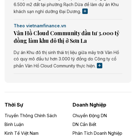
6.500 m2 đất tại phường Rạch Dừa để làm dự án Khu
khách sạn nghỉ dưỡng Đại Dương.
Theo vietnamfinance.vn
Vân Hồ Cloud Community đầu tư 3.000 tỷ
đồng làm khu đô thị ở Sơn La
Dự án Khu đô thị sinh thái trị liệu giữa mây trời Vân Hồ
có quy mô đầu tư hơn 3.000 tỷ đồng do Công ty cổ
phần Vân Hồ Cloud Community thực hiện.
Theo vietnamfinance.vn
Năng lượng môi trường Bắc Giang đầu tư
nhà máy điện rác 1.866 tỷ đồng
Thời Sự
Doanh Nghiệp
Dự án Nhà máy xử lý rác và phát điện Bắc Giang do
Công ty TNHH Năng lượng môi trường Bắc Giang làm
Truyền Thông Chính Sách
Chuyển Động DN
chủ đầu tư, có tổng mức đầu tư 1.866 tỷ đồng.
Bình Luận
DN Cần Biết
Kinh Tế Việt Nam
Phân Tích Doanh Nghiệp
Theo vietnamfinance.vn