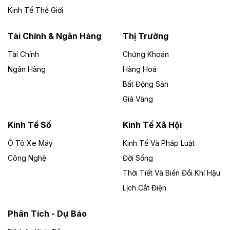
Đức Long Gia Lai mở rộng ‘hệ sinh thái’
Kinh Tế Thế Giới
năng lượng với loạt dự án nghìn tỷ ở Gia
Lai
Tài Chính & Ngân Hàng
Thị Trường
Tài Chính
Chứng Khoán
Bốn doanh nghiệp có sự góp vốn của Công ty Cổ
phần Tập đoàn Đức Long Gia Lai (HoSE: DLG) được
Ngân Hàng
Hàng Hoá
chấp thuận đầu tư 4 dự án điện gió và điện mặt trời tại
Bất Động Sản
Gia Lai với tổng vốn hơn 4.750 tỷ đồng.
Giá Vàng
Theo vnexpress.net
Đồng Nai cho thuê gần 59 ha đất làm khu
Kinh Tế Số
Kinh Tế Xã Hội
công nghiệp ở Long Thành
Ô Tô Xe Máy
Kinh Tế Và Pháp Luật
Công Nghệ
UBND TP Đồng Nai cho Công ty Amata thuê gần 59 ha
Đời Sống
đất để đầu tư khu công nghiệp công nghệ cao Long
Thời Tiết Và Biến Đổi Khí Hậu
Thành, thời hạn đến 2065.
Lịch Cắt Điện
Theo baodautu.vn
Phân Tích - Dự Báo
Đề xuất hỗ trợ 20.000 tỷ đồng làm cao tốc