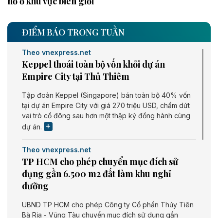
nổ ở khu vực biên giới
ĐIỂM BÁO TRONG TUẦN
Theo vnexpress.net
Keppel thoái toàn bộ vốn khỏi dự án
Empire City tại Thủ Thiêm
Tập đoàn Keppel (Singapore) bán toàn bộ 40% vốn
tại dự án Empire City với giá 270 triệu USD, chấm dứt
vai trò cổ đông sau hơn một thập kỷ đồng hành cùng
dự án.
Theo vnexpress.net
TP HCM cho phép chuyển mục đích sử
dụng gần 6.500 m2 đất làm khu nghỉ
dưỡng
UBND TP HCM cho phép Công ty Cổ phần Thủy Tiên
Bà Rịa - Vũng Tàu chuyển mục đích sử dụng gần