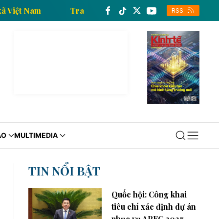
Thông tấn xã Việt Nam
Trang thông tin kinh tế của T
RSS
ÁO
MULTIMEDIA
TIN NỔI BẬT
Quốc hội: Công khai
tiêu chí xác định dự án
phục vụ APEC 2027