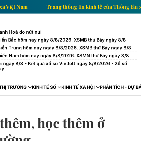
Thông tấn xã Việt Nam
Trang thông tin kinh tế của 
hanh Hoá do nứt núi
miền Bắc hôm nay ngày 8/8/2026. XSMB thứ Bảy ngày 8/8
miền Trung hôm nay ngày 8/8/2026. XSMB thứ Bảy ngày 8/8
miền Nam hôm nay ngày 8/8/2026. XSMN thứ Bảy ngày 8/8
5 ngày 8/8 - Kết quả xổ số Vietlott ngày 8/8/2026 - Xổ số
ay
THỊ TRƯỜNG
KINH TẾ SỐ
KINH TẾ XÃ HỘI
PHÂN TÍCH - DỰ B
 thêm, học thêm ở
rường