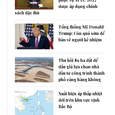
được áp dụng chính
sách đặc thù
Tổng thống Mỹ Donald
Trump: Còn quá sớm để
bàn về người kế nhiệm
Thu hồi 89 ha đất để
đấu giá lựa chọn nhà
đầu tư công trình thành
phố cảng hàng không
Xuất hiện áp thấp nhiệt
đới trên khu vực vịnh
Bắc Bộ