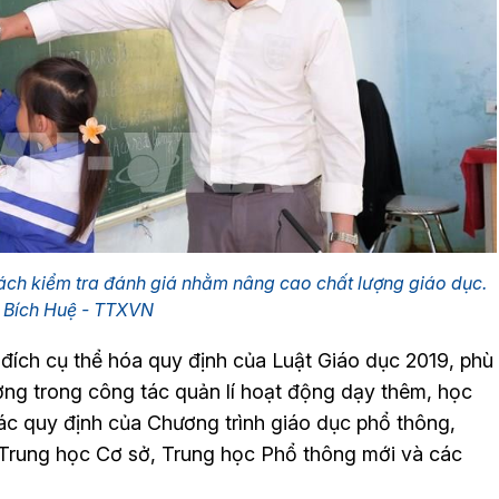
cách kiểm tra đánh giá nhằm nâng cao chất lượng giáo dục.
 Bích Huệ - TTXVN
đích cụ thể hóa quy định của Luật Giáo dục 2019, phù
hương trong công tác quản lí hoạt động dạy thêm, học
ác quy định của Chương trình giáo dục phổ thông,
 Trung học Cơ sở, Trung học Phổ thông mới và các