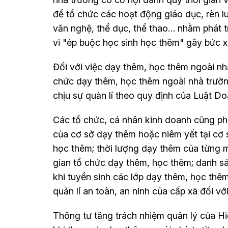
để tổ chức các hoạt động giáo dục, rèn 
văn nghệ, thể dục, thể thao… nhằm phát t
vi "ép buộc học sinh học thêm" gây bức x
Đối với việc dạy thêm, học thêm ngoài nh
chức dạy thêm, học thêm ngoài nhà trường
chịu sự quản lí theo quy định của Luật Do
Các tổ chức, cá nhân kinh doanh cũng phả
của cơ sở dạy thêm hoặc niêm yết tại cơ
học thêm; thời lượng dạy thêm của từng mô
gian tổ chức dạy thêm, học thêm; danh s
khi tuyển sinh các lớp dạy thêm, học th
quản lí an toàn, an ninh của cấp xã đối vớ
Thông tư tăng trách nhiệm quản lý của Hiệ