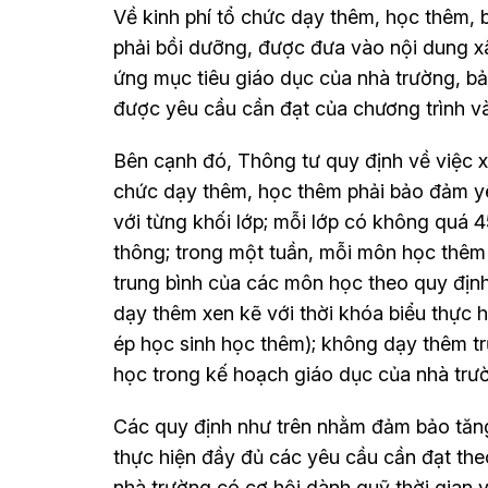
Về kinh phí tổ chức dạy thêm, học thêm, 
phải bồi dưỡng, được đưa vào nội dung x
ứng mục tiêu giáo dục của nhà trường, bả
được yêu cầu cần đạt của chương trình và
Bên cạnh đó, Thông tư quy định về việc xế
chức dạy thêm, học thêm phải bảo đảm y
với từng khối lớp; mỗi lớp có không quá 4
thông; trong một tuần, mỗi môn học thêm
trung bình của các môn học theo quy định
dạy thêm xen kẽ với thời khóa biểu thực h
ép học sinh học thêm); không dạy thêm t
học trong kế hoạch giáo dục của nhà trư
Các quy định như trên nhằm đảm bảo tăng
thực hiện đầy đủ các yêu cầu cần đạt the
nhà trường có cơ hội dành quỹ thời gian 