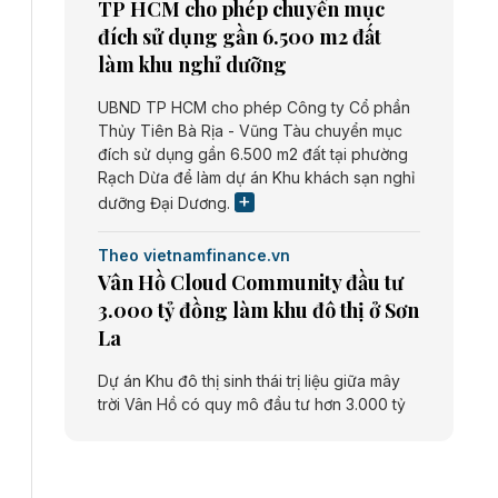
TP HCM cho phép chuyển mục
đích sử dụng gần 6.500 m2 đất
làm khu nghỉ dưỡng
UBND TP HCM cho phép Công ty Cổ phần
Thủy Tiên Bà Rịa - Vũng Tàu chuyển mục
đích sử dụng gần 6.500 m2 đất tại phường
Rạch Dừa để làm dự án Khu khách sạn nghỉ
dưỡng Đại Dương.
Theo vietnamfinance.vn
Vân Hồ Cloud Community đầu tư
3.000 tỷ đồng làm khu đô thị ở Sơn
La
Dự án Khu đô thị sinh thái trị liệu giữa mây
trời Vân Hồ có quy mô đầu tư hơn 3.000 tỷ
đồng do Công ty cổ phần Vân Hồ Cloud
Community thực hiện.