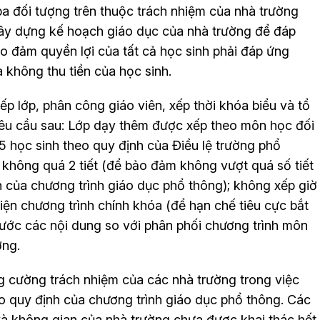
ba đối tượng trên thuộc trách nhiệm của nhà trường
ây dựng kế hoạch giáo dục của nhà trường để đáp
o đảm quyền lợi của tất cả học sinh phải đáp ứng
 không thu tiền của học sinh.
p lớp, phân công giáo viên, xếp thời khóa biểu và tổ
êu cầu sau: Lớp dạy thêm được xếp theo môn học đối
5 học sinh theo quy định của Điều lệ trường phổ
 không quá 2 tiết (để bảo đảm không vượt quá số tiết
 của chương trình giáo dục phổ thông); không xếp giờ
iện chương trình chính khóa (để hạn chế tiêu cực bắt
rước các nội dung so với phân phối chương trình môn
ờng.
 cường trách nhiệm của các nhà trường trong việc
o quy định của chương trình giáo dục phổ thông. Các
và không gian của nhà trường chưa được khai thác hết