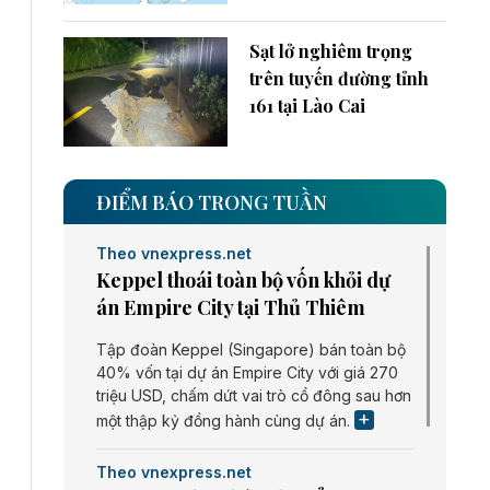
Sạt lở nghiêm trọng
trên tuyến đường tỉnh
161 tại Lào Cai
ĐIỂM BÁO TRONG TUẦN
Theo vnexpress.net
Keppel thoái toàn bộ vốn khỏi dự
án Empire City tại Thủ Thiêm
Tập đoàn Keppel (Singapore) bán toàn bộ
40% vốn tại dự án Empire City với giá 270
triệu USD, chấm dứt vai trò cổ đông sau hơn
một thập kỷ đồng hành cùng dự án.
Theo vnexpress.net