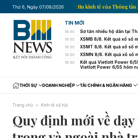
Trang thông tin kinh tế của 
Thứ 6, Ngày 07/08/2026
TIN MỚI
Sơ tán nhiều hộ dân tại T
19:40
XSMB 8/8. Kết quả xổ số 
19:30
XSMT 8/8. Kết quả xổ số 
19:30
XSMN 8/8. Kết quả xổ số 
19:30
Kết quả Vietlott Power 6/5
19:30
Vietlott Power 6/55 hôm n
THỜI SỰ
DOANH NGHIỆP
TÀI CHÍNH & NGÂN HÀNG
Trang chủ
Kinh tế xã hội
Quy định mới về dạy
trong và ngoài nhà t