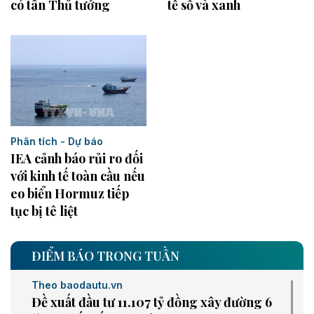
tế số và xanh
có tân Thủ tướng
Phân tích - Dự báo
IEA cảnh báo rủi ro đối
với kinh tế toàn cầu nếu
eo biển Hormuz tiếp
tục bị tê liệt
ĐIỂM BÁO TRONG TUẦN
Theo baodautu.vn
Đề xuất đầu tư 11.107 tỷ đồng xây đường 6