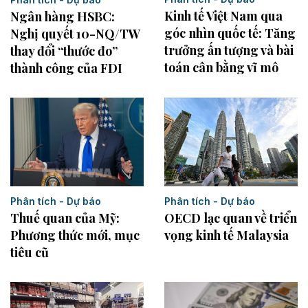
Kinh tế Việt Nam qua
Ngân hàng HSBC:
góc nhìn quốc tế: Tăng
Nghị quyết 10-NQ/TW
trưởng ấn tượng và bài
thay đổi “thước đo”
toán cân bằng vĩ mô
thành công của FDI
Phân tích - Dự báo
Phân tích - Dự báo
Thuế quan của Mỹ:
OECD lạc quan về triển
Phương thức mới, mục
vọng kinh tế Malaysia
tiêu cũ