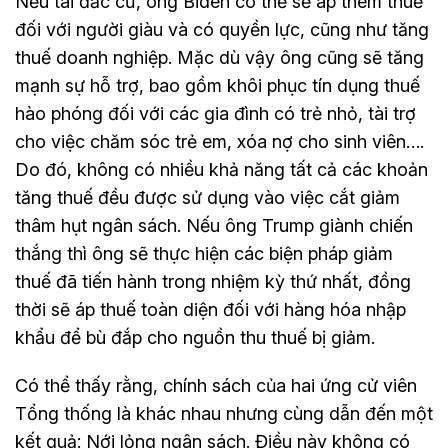
Nếu tái đắc cử, ông Biden có thể sẽ áp thêm thuế
đối với người giàu và có quyền lực, cũng như tăng
thuế doanh nghiệp. Mặc dù vậy ông cũng sẽ tăng
mạnh sự hỗ trợ, bao gồm khôi phục tín dụng thuế
hào phóng đối với các gia đình có trẻ nhỏ, tài trợ
cho việc chăm sóc trẻ em, xóa nợ cho sinh viên….
Do đó, không có nhiều khả năng tất cả các khoản
tăng thuế đều được sử dụng vào việc cắt giảm
thâm hụt ngân sách. Nếu ông Trump giành chiến
thắng thì ông sẽ thực hiện các biện pháp giảm
thuế đã tiến hành trong nhiệm kỳ thứ nhất, đồng
thời sẽ áp thuế toàn diện đối với hàng hóa nhập
khẩu để bù đắp cho nguồn thu thuế bị giảm.
Có thể thấy rằng, chính sách của hai ứng cử viên
Tổng thống là khác nhau nhưng cùng dẫn đến một
kết quả: Nới lỏng ngân sách. Điều này không có