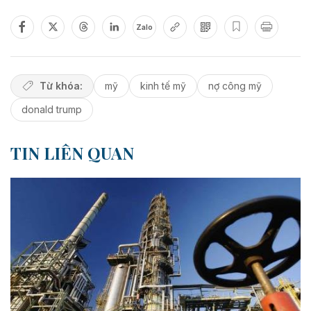
Zalo
Từ khóa:
mỹ
kinh tế mỹ
nợ công mỹ
donald trump
TIN LIÊN QUAN