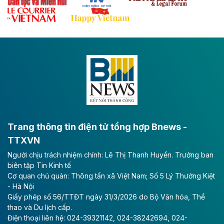
Hòa Phát muốn chi thêm 20.000 tỷ đồng để mở rộng
dự án sản xuất ray đường sắt và thép đặc biệt tại khu
kinh tế Dung Quất.
Theo vnexpress.net
Keppel thoái toàn bộ vốn khỏi dự án
Empire City tại Thủ Thiêm
Tập đoàn Keppel (Singapore) bán toàn bộ 40% vốn
tại dự án Empire City với giá 270 triệu USD, chấm dứt
vai trò cổ đông sau hơn một thập kỷ đồng hành cùng
dự án.
Trang thông tin điện tử tổng hợp Bnews -
TTXVN
Theo vnexpress.net
Người chịu trách nhiệm chính: Lê Thị Thanh Huyền. Trưởng ban
TP HCM cho phép chuyển mục đích sử
biên tập Tin Kinh tế
dụng gần 6.500 m2 đất làm khu nghỉ
Cơ quan chủ quản: Thông tấn xã Việt Nam; Số 5 Lý Thường Kiệt
dưỡng
- Hà Nội
Giấy phép số 56/TTĐT ngày 31/3/2026 do Bộ Văn hóa, Thể
UBND TP HCM cho phép Công ty Cổ phần Thủy Tiên
thao và Du lịch cấp.
Bà Rịa - Vũng Tàu chuyển mục đích sử dụng gần
Điện thoại liên hệ: 024-39321142, 024-38242694, 024-
6.500 m2 đất tại phường Rạch Dừa để làm dự án Khu