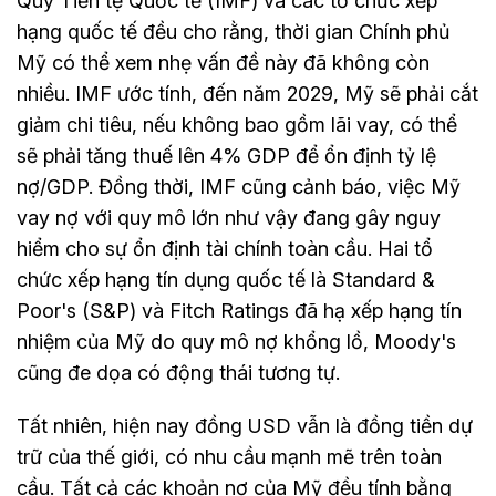
Quỹ Tiền tệ Quốc tế (IMF) và các tổ chức xếp
hạng quốc tế đều cho rằng, thời gian Chính phủ
Mỹ có thể xem nhẹ vấn đề này đã không còn
nhiều. IMF ước tính, đến năm 2029, Mỹ sẽ phải cắt
giảm chi tiêu, nếu không bao gồm lãi vay, có thể
sẽ phải tăng thuế lên 4% GDP để ổn định tỷ lệ
nợ/GDP. Đồng thời, IMF cũng cảnh báo, việc Mỹ
vay nợ với quy mô lớn như vậy đang gây nguy
hiểm cho sự ổn định tài chính toàn cầu. Hai tổ
chức xếp hạng tín dụng quốc tế là Standard &
Poor's (S&P) và Fitch Ratings đã hạ xếp hạng tín
nhiệm của Mỹ do quy mô nợ khổng lồ, Moody's
cũng đe dọa có động thái tương tự.
Tất nhiên, hiện nay đồng USD vẫn là đồng tiền dự
trữ của thế giới, có nhu cầu mạnh mẽ trên toàn
cầu. Tất cả các khoản nợ của Mỹ đều tính bằng