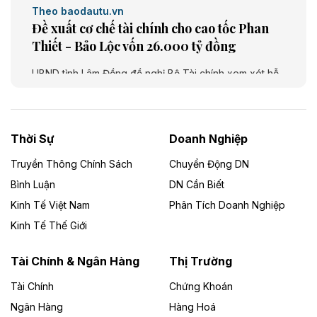
Theo baodautu.vn
Đề xuất cơ chế tài chính cho cao tốc Phan
Thiết - Bảo Lộc vốn 26.000 tỷ đồng
UBND tỉnh Lâm Đồng đề nghị Bộ Tài chính xem xét hỗ
trợ khoảng 10.000 tỷ đồng từ ngân sách Trung ương
giai đoạn 2026 - 2030 để đầu tư cao tốc Phan Thiết -
Bảo Lộc, thuộc tuyến Phan Thiết - Bảo Lộc - Gia Nghĩa
- Bu Prăng. Dự án dài khoảng 73,49 km, tổng mức đầu
Thời Sự
Doanh Nghiệp
tư dự kiến 26.000 tỷ đồng.
Truyền Thông Chính Sách
Chuyển Động DN
Theo baodautu.vn
Bình Luận
DN Cần Biết
Cà Mau chấp thuận chủ trương đầu tư Dự
Kinh Tế Việt Nam
Phân Tích Doanh Nghiệp
án khu chợ và nhà ở nông thôn vốn 563 tỷ
Kinh Tế Thế Giới
đồng
Tài Chính & Ngân Hàng
Thị Trường
UBND tỉnh Cà Mau chấp thuận chủ trương đầu tư Dự
án khu chợ và nhà ở nông thôn xã Hồ Thị Kỷ theo hình
Tài Chính
Chứng Khoán
thức đấu thầu lựa chọn nhà đầu tư. Dự án rộng 30,745
Ngân Hàng
ha, quy mô dân số khoảng 5.000 người, nhằm hình
Hàng Hoá