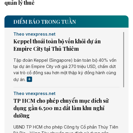
quản lý thuế
ĐIỂM BÁO TRONG TUẦN
Theo vnexpress.net
Keppel thoái toàn bộ vốn khỏi dự án
Empire City tại Thủ Thiêm
Tập đoàn Keppel (Singapore) bán toàn bộ 40% vốn
tại dự án Empire City với giá 270 triệu USD, chấm dứt
vai trò cổ đông sau hơn một thập kỷ đồng hành cùng
dự án.
Theo vnexpress.net
TP HCM cho phép chuyển mục đích sử
dụng gần 6.500 m2 đất làm khu nghỉ
dưỡng
UBND TP HCM cho phép Công ty Cổ phần Thủy Tiên