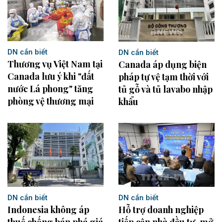
DN cần biết
DN cần biết
Thương vụ Việt Nam tại
Canada áp dụng biện
Canada lưu ý khi "đất
pháp tự vệ tạm thời với
nước Lá phong" tăng
tủ gỗ và tủ lavabo nhập
phòng vệ thương mại
khẩu
DN cần biết
DN cần biết
Indonesia không áp
Hỗ trợ doanh nghiệp
thuế chống bán phá giá
tiếp cận nhà đầu tư, mở