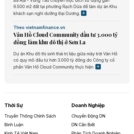
Bà Rịa - Vũng Tàu chuyển mục đích sử dụng gần
6.500 m2 đất tại phường Rạch Dừa để làm dự án Khu
khách sạn nghỉ dưỡng Đại Dương.
Theo vietnamfinance.vn
Vân Hồ Cloud Community đầu tư 3.000 tỷ
đồng làm khu đô thị ở Sơn La
Dự án Khu đô thị sinh thái trị liệu giữa mây trời Vân Hồ
có quy mô đầu tư hơn 3.000 tỷ đồng do Công ty cổ
phần Vân Hồ Cloud Community thực hiện.
Theo vietnamfinance.vn
Năng lượng môi trường Bắc Giang đầu tư
nhà máy điện rác 1.866 tỷ đồng
Thời Sự
Doanh Nghiệp
Dự án Nhà máy xử lý rác và phát điện Bắc Giang do
Công ty TNHH Năng lượng môi trường Bắc Giang làm
Truyền Thông Chính Sách
Chuyển Động DN
chủ đầu tư, có tổng mức đầu tư 1.866 tỷ đồng.
Bình Luận
DN Cần Biết
Kinh Tế Việt Nam
Phân Tích Doanh Nghiệp