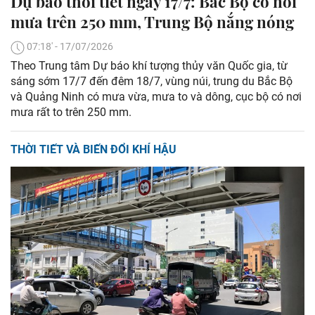
Dự báo thời tiết ngày 17/7: Bắc Bộ có nơi
mưa trên 250 mm, Trung Bộ nắng nóng
07:18' - 17/07/2026
Theo Trung tâm Dự báo khí tượng thủy văn Quốc gia, từ
sáng sớm 17/7 đến đêm 18/7, vùng núi, trung du Bắc Bộ
và Quảng Ninh có mưa vừa, mưa to và dông, cục bộ có nơi
mưa rất to trên 250 mm.
THỜI TIẾT VÀ BIẾN ĐỔI KHÍ HẬU