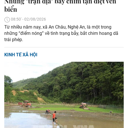
Những "trận địa" bẫy chim tận diệt ven
biển
08:50' - 02/08/2026
Từ nhiều năm nay, xã An Châu, Nghệ An, là một trong
những “điểm nóng” về tình trạng bẫy, bắt chim hoang dã
trái phép.
KINH TẾ XÃ HỘI