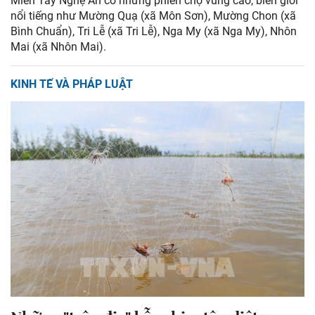
Miền Tây Nghệ An có những phiên chợ vùng cao, biên giới
nổi tiếng như Mường Quạ (xã Môn Sơn), Mường Chon (xã
Bình Chuẩn), Tri Lễ (xã Tri Lễ), Nga My (xã Nga My), Nhôn
Mai (xã Nhôn Mai).
KINH TẾ VÀ PHÁP LUẬT