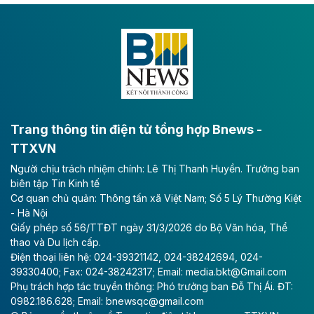
cũng là mức cao nhất lịch sử hoạt động của doanh
nghiệp.
Theo baodautu.vn
VNG sớm vượt kế hoạch lợi nhuận năm
CTCP Tập đoàn VNG công bố kết quả quý II với
doanh thu tăng mạnh và lợi nhuận ròng kỷ lục, gấp 16
Trang thông tin điện tử tổng hợp Bnews -
lần cùng kỳ.
TTXVN
Theo vietnamfinance.vn
Người chịu trách nhiệm chính: Lê Thị Thanh Huyền. Trưởng ban
VinEnergo của tỷ phú Phạm Nhật Vượng
biên tập Tin Kinh tế
Cơ quan chủ quản: Thông tấn xã Việt Nam; Số 5 Lý Thường Kiệt
đăng ký đầu tư dự án điện gió 9.100 tỷ
- Hà Nội
đồng tại Quảng Trị
Giấy phép số 56/TTĐT ngày 31/3/2026 do Bộ Văn hóa, Thể
thao và Du lịch cấp.
Công ty Cổ phần Năng lượng VinEnergo là nhà đầu tư
Điện thoại liên hệ: 024-39321142, 024-38242694, 024-
duy nhất nộp hồ sơ đăng ký thực hiện Dự án Nhà máy
39330400; Fax: 024-38242317; Email: media.bkt@Gmail.com
Điện gió Halcom Hồng Đức tại Quảng Trị với tổng vốn
Phụ trách hợp tác truyền thông: Phó trưởng ban Đỗ Thị Ái. ĐT:
đầu tư hơn 9.127 tỷ đồng.
0982.186.628; Email: bnewsqc@gmail.com