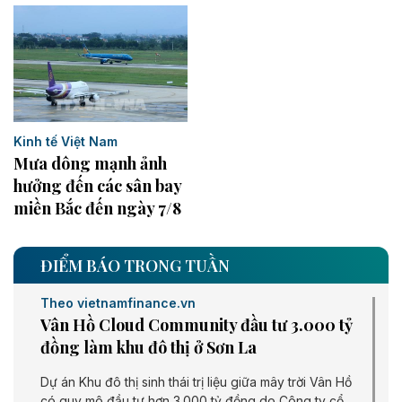
Kinh tế Việt Nam
Mưa dông mạnh ảnh
hưởng đến các sân bay
miền Bắc đến ngày 7/8
ĐIỂM BÁO TRONG TUẦN
Theo vietnamfinance.vn
Vân Hồ Cloud Community đầu tư 3.000 tỷ
đồng làm khu đô thị ở Sơn La
Dự án Khu đô thị sinh thái trị liệu giữa mây trời Vân Hồ
có quy mô đầu tư hơn 3.000 tỷ đồng do Công ty cổ