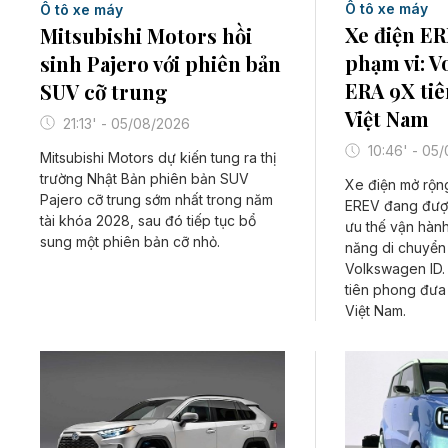
Ô tô xe máy
Ô tô xe máy
Xe điện E
Mitsubishi Motors hồi
phạm vi: V
sinh Pajero với phiên bản
ERA 9X tiê
SUV cỡ trung
Việt Nam
21:13' - 05/08/2026
10:46' - 05
Mitsubishi Motors dự kiến tung ra thị
trường Nhật Bản phiên bản SUV
Xe điện mở rộn
Pajero cỡ trung sớm nhất trong năm
EREV đang được
tài khóa 2028, sau đó tiếp tục bổ
ưu thế vận hành
sung một phiên bản cỡ nhỏ.
năng di chuyển
Volkswagen ID.
tiên phong đưa
Việt Nam.