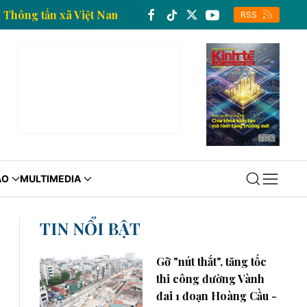
 kinh tế của Thông tấn xã Việt Nam
Trang thông tin
RSS
ÁO
MULTIMEDIA
TIN NỔI BẬT
Gỡ "nút thắt", tăng tốc
thi công đường Vành
đai 1 đoạn Hoàng Cầu -