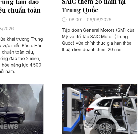
SAIC thêm 20 năm tại
trung tâm đào
Trung Quốc
iêu chuẩn toàn
08:00' - 06/08/2026
08/2026
Tập đoàn General Motors (GM) của
Mỹ và đối tác SAIC Motor (Trung
vừa khai trương Trung
Quốc) vừa chính thức gia hạn thỏa
u vực miền Bắc ở Hải
thuận liên doanh thêm 20 năm.
u chuẩn toàn cầu,
hống đào tạo 2 miền,
n hóa năng lực 4.500
mỗi năm.