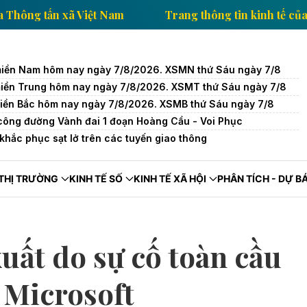
n kinh tế của Thông tấn xã Việt Nam
Trang thông tin
miền Nam hôm nay ngày 7/8/2026. XSMN thứ Sáu ngày 7/8
miền Trung hôm nay ngày 7/8/2026. XSMT thứ Sáu ngày 7/8
miền Bắc hôm nay ngày 7/8/2026. XSMB thứ Sáu ngày 7/8
hi công đường Vành đai 1 đoạn Hoàng Cầu - Voi Phục
hắc phục sạt lở trên các tuyến giao thông
THỊ TRƯỜNG
KINH TẾ SỐ
KINH TẾ XÃ HỘI
PHÂN TÍCH - DỰ B
uất do sự cố toàn cầu
 Microsoft