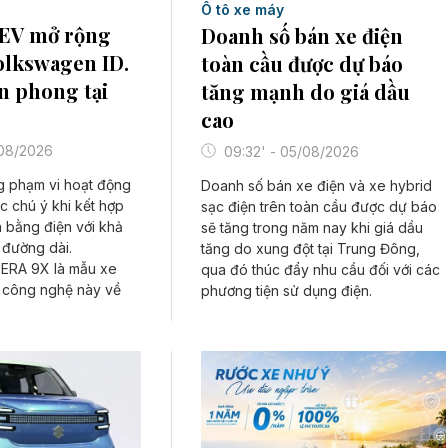
Ô tô xe máy
REV mở rộng
Doanh số bán xe điện
olkswagen ID.
toàn cầu được dự báo
n phong tại
tăng mạnh do giá dầu
cao
/08/2026
09:32' - 05/08/2026
g phạm vi hoạt động
Doanh số bán xe điện và xe hybrid
 chú ý khi kết hợp
sạc điện trên toàn cầu được dự báo
 bằng điện với khả
sẽ tăng trong năm nay khi giá dầu
 đường dài.
tăng do xung đột tại Trung Đông,
 ERA 9X là mẫu xe
qua đó thúc đẩy nhu cầu đối với các
 công nghệ này về
phương tiện sử dụng điện.