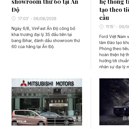
showroom thứ 60 tại Ấn
hệ thống 
Độ
tạo theo t
cầu
17:03' - 06/08/2026
11:15' - 06/
Ngày 6/8, VinFast Ấn Độ công bố
khai trương đại lý 3S đầu tiên tại
Ford Việt Nam 
bang Bihar, đánh dấu showroom thứ
tâm Đào tạo kh
60 của hãng tại Ấn Độ.
Phòng theo tiê
hoàn thiện hệ t
hướng tới chuẩ
nhân sự đại lý 