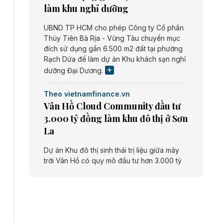
làm khu nghỉ dưỡng
UBND TP HCM cho phép Công ty Cổ phần
Thủy Tiên Bà Rịa - Vũng Tàu chuyển mục
đích sử dụng gần 6.500 m2 đất tại phường
Rạch Dừa để làm dự án Khu khách sạn nghỉ
dưỡng Đại Dương.
Theo vietnamfinance.vn
Vân Hồ Cloud Community đầu tư
3.000 tỷ đồng làm khu đô thị ở Sơn
La
Dự án Khu đô thị sinh thái trị liệu giữa mây
trời Vân Hồ có quy mô đầu tư hơn 3.000 tỷ
đồng do Công ty cổ phần Vân Hồ Cloud
Community thực hiện.
Theo vietnamfinance.vn
Năng lượng môi trường Bắc Giang