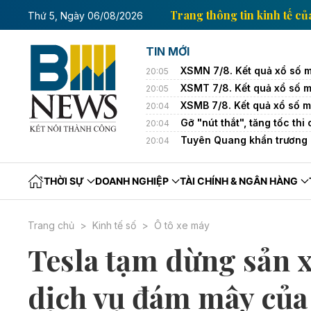
n kinh tế của Thông tấn xã Việt Nam
Trang thông ti
Thứ 5, Ngày 06/08/2026
TIN MỚI
XSMN 7/8. Kết quả xổ số 
20:05
XSMT 7/8. Kết quả xổ số 
20:05
XSMB 7/8. Kết quả xổ số 
20:04
Gỡ "nút thắt", tăng tốc t
20:04
Tuyên Quang khẩn trương k
20:04
THỜI SỰ
DOANH NGHIỆP
TÀI CHÍNH & NGÂN HÀNG
Trang chủ
Kinh tế số
Ô tô xe máy
Tesla tạm dừng sản x
dịch vụ đám mây của