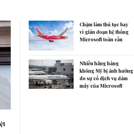
Chậm làm thủ tục bay
vì gián đoạn hệ thống
Microsoft toàn cầu
Nhiều hãng hàng
không Mỹ bị ảnh hưởng
do sự cố dịch vụ đám
mây của Microsoft
ệt