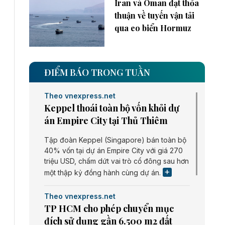
Iran và Oman đạt thỏa
thuận về tuyến vận tải
qua eo biển Hormuz
ĐIỂM BÁO TRONG TUẦN
Theo vnexpress.net
Keppel thoái toàn bộ vốn khỏi dự
án Empire City tại Thủ Thiêm
Tập đoàn Keppel (Singapore) bán toàn bộ
40% vốn tại dự án Empire City với giá 270
triệu USD, chấm dứt vai trò cổ đông sau hơn
một thập kỷ đồng hành cùng dự án.
Theo vnexpress.net
TP HCM cho phép chuyển mục
đích sử dụng gần 6.500 m2 đất