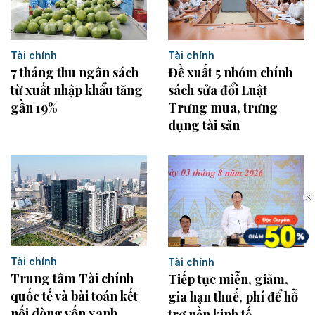
Tài chính
Tài chính
7 tháng thu ngân sách
Đề xuất 5 nhóm chính
từ xuất nhập khẩu tăng
sách sửa đổi Luật
gần 19%
Trưng mua, trưng
dụng tài sản
Tài chính
Tài chính
Trung tâm Tài chính
Tiếp tục miễn, giảm,
quốc tế và bài toán kết
gia hạn thuế, phí để hỗ
nối dòng vốn xanh
trợ nền kinh tế