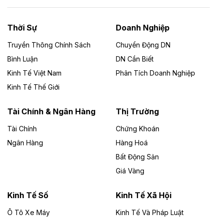
nhà máy điện rác 1.866 tỷ đồng
Thời Sự
Doanh Nghiệp
Dự án Nhà máy xử lý rác và phát điện Bắc Giang do
Công ty TNHH Năng lượng môi trường Bắc Giang làm
Truyền Thông Chính Sách
Chuyển Động DN
chủ đầu tư, có tổng mức đầu tư 1.866 tỷ đồng.
Bình Luận
DN Cần Biết
Kinh Tế Việt Nam
Phân Tích Doanh Nghiệp
Theo vietnamfinance.vn
Đức Long Gia Lai mở rộng ‘hệ sinh thái’
Kinh Tế Thế Giới
năng lượng với loạt dự án nghìn tỷ ở Gia
Lai
Tài Chính & Ngân Hàng
Thị Trường
Tài Chính
Chứng Khoán
Bốn doanh nghiệp có sự góp vốn của Công ty Cổ
phần Tập đoàn Đức Long Gia Lai (HoSE: DLG) được
Ngân Hàng
Hàng Hoá
chấp thuận đầu tư 4 dự án điện gió và điện mặt trời tại
Bất Động Sản
Gia Lai với tổng vốn hơn 4.750 tỷ đồng.
Giá Vàng
Theo vnexpress.net
Đồng Nai cho thuê gần 59 ha đất làm khu
Kinh Tế Số
Kinh Tế Xã Hội
công nghiệp ở Long Thành
Ô Tô Xe Máy
Kinh Tế Và Pháp Luật